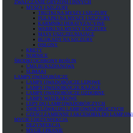
ZWALCZANIE GRYZONI I INNYCH
MYSZY I SZCZURY
TRUTKI NA MYSZY I SZCZURY
PUŁAPKI NA MYSZY I SZCZURY
KARMNIKI DERATYZACYJNE
WABIKI NA MYSZY I SZCZURY
MASY USZCZELNIAJĄCE
BLOKADY NA SZCZURY
OSŁONY
KRETY
NORNICE
ŚRODKI OCHRONY ROŚLIN
ĆMA BUKSZPANOWA
ŚLIMAKI
LAMPY OWADOBÓJCZE
LAMPY OWADOBÓJCZE LEPOWE
LAMPY OWADOBÓJCZE RAŻĄCE
LAMPY OWADOBÓJCZE OZDOBNE
LAMPY WIATRAKOWE
LEPY DO LAMP OWADOBÓJCZYCH
ŚWIETLÓWKI DO LAMP OWADOBÓJCZYCH
CZĘŚCI ZAMIENNE I AKCESORIA DO LAMP O
MYCIE I DEZYNFEKCJA
DEZYNFEKCJA
MYCIE I PRANIE