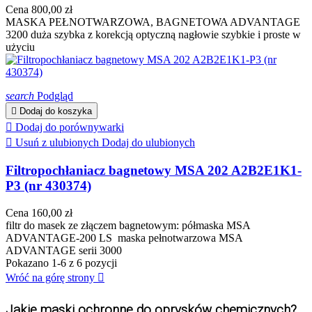
Cena
800,00 zł
MASKA PEŁNOTWARZOWA, BAGNETOWA ADVANTAGE
3200 duża szybka z korekcją optyczną nagłowie szybkie i proste w
użyciu
search
Podgląd

Dodaj do koszyka

Dodaj do porównywarki

Usuń z ulubionych
Dodaj do ulubionych
Filtropochłaniacz bagnetowy MSA 202 A2B2E1K1-
P3 (nr 430374)
Cena
160,00 zł
filtr do masek ze złączem bagnetowym: półmaska MSA
ADVANTAGE-200 LS maska pełnotwarzowa MSA
ADVANTAGE serii 3000
Pokazano 1-6 z 6 pozycji
Wróć na górę strony

Jakie maski ochronne do oprysków chemicznych? 