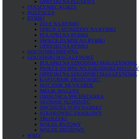
OPRYSKI NA PLUSKWY
PTASZYNIEC KURZY
ROZTOCZA
RYBIKI
ŻELE NA RYBIKI
SPREJE I ATOMIZERY NA RYBIKI
PUŁAPKI NA RYBIKI
ŚWIECE DYMNE NA RYBIKI
OPRYSKI NA RYBIKI
SZKODNIKI DREWNA
SZKODNIKI MAGAZYNOWE
PUŁAPKI NA SZKODNIKI MAGAZYNOWE
ŚWIECE DYMNE NA SZKODNIKI MAGAZ
OPRYSKI NA SZKODNIKI MAGAZYNOWE
KAPTURNIK ZBOŻOWIEC
MĄCZNIK MŁYNAREK
MKLIK MĄCZNY
OMACNICA SPICHRZANKA
SKÓRNIK SŁONINIEC
SPICHRZEL SURYNAMSKI
STRĄKOWIEC FASOLOWY
TROJSZYKI
WOŁEK RYŻOWY
WOŁEK ZBOŻOWY
WSZY