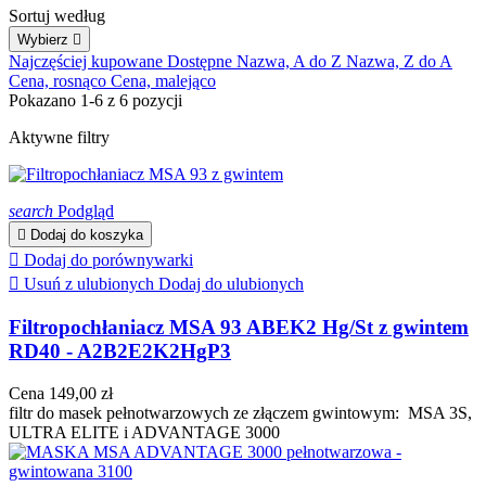
Sortuj według
Wybierz

Najczęściej kupowane
Dostępne
Nazwa, A do Z
Nazwa, Z do A
Cena, rosnąco
Cena, malejąco
Pokazano 1-6 z 6 pozycji
Aktywne filtry
search
Podgląd

Dodaj do koszyka

Dodaj do porównywarki

Usuń z ulubionych
Dodaj do ulubionych
Filtropochłaniacz MSA 93 ABEK2 Hg/St z gwintem
RD40 - A2B2E2K2HgP3
Cena
149,00 zł
filtr do masek pełnotwarzowych ze złączem gwintowym: MSA 3S,
ULTRA ELITE i ADVANTAGE 3000