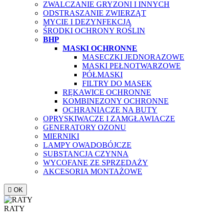
ZWALCZANIE GRYZONI I INNYCH
ODSTRASZANIE ZWIERZĄT
MYCIE I DEZYNFEKCJA
ŚRODKI OCHRONY ROŚLIN
BHP
MASKI OCHRONNE
MASECZKI JEDNORAZOWE
MASKI PEŁNOTWARZOWE
PÓŁMASKI
FILTRY DO MASEK
RĘKAWICE OCHRONNE
KOMBINEZONY OCHRONNE
OCHRANIACZE NA BUTY
OPRYSKIWACZE I ZAMGŁAWIACZE
GENERATORY OZONU
MIERNIKI
LAMPY OWADOBÓJCZE
SUBSTANCJA CZYNNA
WYCOFANE ZE SPRZEDAŻY
AKCESORIA MONTAŻOWE

OK
RATY