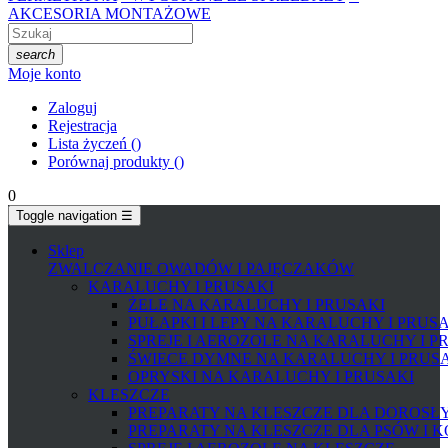
AKCESORIA MONTAŻOWE
search
Moje konto
Zaloguj
Rejestracja
Lista życzeń
(
)
Porównaj produkty
(
)
0
Toggle navigation
☰
Sklep
ZWALCZANIE OWADÓW I PAJĘCZAKÓW
KARALUCHY I PRUSAKI
ŻELE NA KARALUCHY I PRUSAKI
PUŁAPKI I LEPY NA KARALUCHY I PRUS
SPREJE I AEROZOLE NA KARALUCHY I P
ŚWIECE DYMNE NA KARALUCHY I PRUS
OPRYSKI NA KARALUCHY I PRUSAKI
KLESZCZE
PREPARATY NA KLESZCZE DLA DOROSŁYC
PREPARATY NA KLESZCZE DLA PSÓW I 