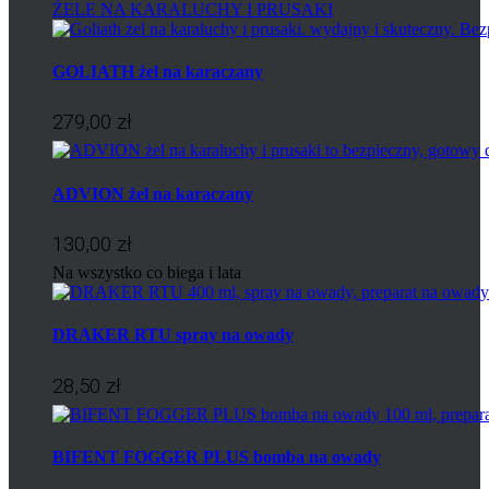
ŻELE NA KARALUCHY I PRUSAKI
GOLIATH żel na karaczany
279,00 zł
ADVION żel na karaczany
130,00 zł
Na wszystko co biega i lata
DRAKER RTU spray na owady
28,50 zł
BIFENT FOGGER PLUS bomba na owady