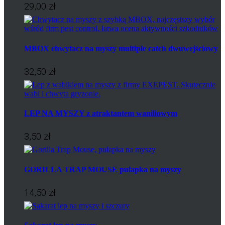
29,00 zł
MBOX chwytacz na myszy multiple catch dwuwejściowy
32,50 zł
LEP NA MYSZY z atraktantem waniliowym
3,50 zł
GORILLA TRAP MOUSE pułapka na myszy
14,50 zł