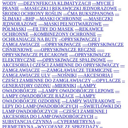
WODY
----DEZYNFEKCJA KLIMATYZACJI
---MYCIE I
PRANIE
---MASECZKI I RĘKAWICZKI JEDNORAZOWE
--
ŚRODKI OCHRONY ROŚLIN
---ĆMA BUKSZPANOWA
---
ŚLIMAKI
--BHP
---MASKI OCHRONNE
----MASECZKI
JEDNORAZOWE
----MASKI PEŁNOTWARZOWE
----
PÓŁMASKI
----FILTRY DO MASEK
---RĘKAWICE
OCHRONNE
---KOMBINEZONY OCHRONNE
---
OCHRANIACZE NA BUTY
--OPRYSKIWACZE I
ZAMGŁAWIACZE
---OPRYSKIWACZE
----OPRYSKIWACZE
CIŚNIENIOWE
-----OPRYSKIWACZE RĘCZNE
-----
OPRYSKIWACZE PLECAKOWE
----OPRYSKIWACZE
ELEKTRYCZNE
----OPRYSKIWACZE SPALINOWE
----
AKCESORIA I CZĘŚCI ZAMIENNE DO OPRYSKIWACZY
---
ZAMGŁAWIACZE
----ZAMGŁAWIACZE TERMICZNE
----
ZAMGŁAWIACZE ULV
----NOŚNIKI
----AKCESORIA I
CZĘŚCI ZAMIENNE DO ZAMGŁAWIACZY
---OPYLACZE
--
GENERATORY OZONU
--MIERNIKI
--LAMPY
OWADOBÓJCZE
---LAMPY OWADOBÓJCZE LEPOWE
---
LAMPY OWADOBÓJCZE RAŻĄCE
---LAMPY
OWADOBÓJCZE OZDOBNE
---LAMPY WIATRAKOWE
---
LEPY DO LAMP OWADOBÓJCZYCH
---ŚWIETLÓWKI DO
LAMP OWADOBÓJCZYCH
---CZĘŚCI ZAMIENNE I
AKCESORIA DO LAMP OWADOBÓJCZYCH
--
SUBSTANCJA CZYNNA
---CYPERMETRYNA
---
PERMETRYNA
--WYCOFANE ZE SPRZEDAŻY
--