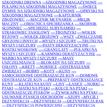
SZKODNIKI DREWNA
---SZKODNIKI MAGAZYNOWE
----
PUŁAPKI NA SZKODNIKI MAGAZYNOWE
----ŚWIECE
DYMNE NA SZKODNIKI MAGAZYNOWE
----OPRYSKI NA
SZKODNIKI MAGAZYNOWE
----KAPTURNIK
ZBOŻOWIEC
----MĄCZNIK MŁYNAREK
----MKLIK
MĄCZNY
----OMACNICA SPICHRZANKA
----SKÓRNIK
SŁONINIEC
----SPICHRZEL SURYNAMSKI
----
STRĄKOWIEC FASOLOWY
----TROJSZYKI
----WOŁEK
RYŻOWY
----WOŁEK ZBOŻOWY
---WSZY
--ZWALCZANIE
GRYZONI I INNYCH
---MYSZY I SZCZURY
----TRUTKI NA
MYSZY I SZCZURY
-----PASTY DERATYZACYJNE
-----
KOSTKI WOSKOWE
-----GRANULATY
----PUŁAPKI NA
MYSZY I SZCZURY
----KARMNIKI DERATYZACYJNE
----
WABIKI NA MYSZY I SZCZURY
----MASY
USZCZELNIAJĄCE
----BLOKADY NA SZCZURY
----
OSŁONY
---KRETY
---NORNICE
--ODSTRASZANIE
ZWIERZĄT
---BOBRY
---KOTY
---KUNY
----
SAMOCHODOWE ODSTRASZACZE KUN
----DOMOWE
ODSTRASZACZE KUN
----PREPARATY ODSTRASZAJĄCE
KUNY
----KLATKI NA KUNY
---LISY
---ŁASICE
---NORKI
---
PTAKI
----SIATKI NA PTAKI
----KOLCE NA PTAKI
----
ODSTRASZACZE PTAKÓW
----ŻYWOŁAPKI NA PTAKI
----
USUWANIE PTASICH ODCHODÓW
---SZOPY
--MYCIE I
DEZYNFEKCJA
---DEZYNFEKCJA
----DEZYNFEKCJA RĄK
----DEZYNFEKCJA POWIERZCHNI
----DEZYNFEKCJA