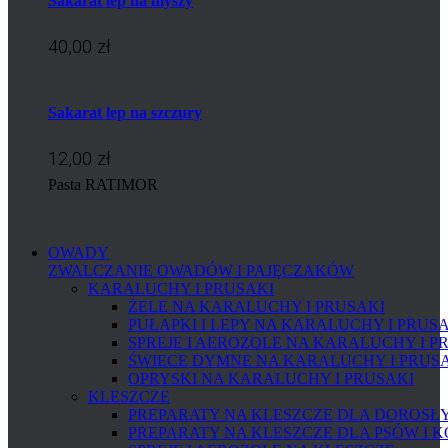
Sakarat lep na myszy
40,00 zł
Sakarat lep na szczury
12,00 zł
Pasta RATIMOR
OWADY
ZWALCZANIE OWADÓW I PAJĘCZAKÓW
KARALUCHY I PRUSAKI
ŻELE NA KARALUCHY I PRUSAKI
PUŁAPKI I LEPY NA KARALUCHY I PRUS
SPREJE I AEROZOLE NA KARALUCHY I P
ŚWIECE DYMNE NA KARALUCHY I PRUS
OPRYSKI NA KARALUCHY I PRUSAKI
KLESZCZE
PREPARATY NA KLESZCZE DLA DOROSŁYC
PREPARATY NA KLESZCZE DLA PSÓW I 