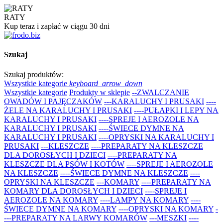
RATY
Kup teraz i zapłać w ciągu 30 dni
Szukaj
Szukaj produktów:
Wszystkie kategorie
keyboard_arrow_down
Wszystkie kategorie
Produkty w sklepie
--ZWALCZANIE
OWADÓW I PAJĘCZAKÓW
---KARALUCHY I PRUSAKI
----
ŻELE NA KARALUCHY I PRUSAKI
----PUŁAPKI I LEPY NA
KARALUCHY I PRUSAKI
----SPREJE I AEROZOLE NA
KARALUCHY I PRUSAKI
----ŚWIECE DYMNE NA
KARALUCHY I PRUSAKI
----OPRYSKI NA KARALUCHY I
PRUSAKI
---KLESZCZE
----PREPARATY NA KLESZCZE
DLA DOROSŁYCH I DZIECI
----PREPARATY NA
KLESZCZE DLA PSÓW I KOTÓW
----SPREJE I AEROZOLE
NA KLESZCZE
----ŚWIECE DYMNE NA KLESZCZE
----
OPRYSKI NA KLESZCZE
---KOMARY
----PREPARATY NA
KOMARY DLA DOROSŁYCH I DZIECI
----SPREJE I
AEROZOLE NA KOMARY
----LAMPY NA KOMARY
----
ŚWIECE DYMNE NA KOMARY
----OPRYSKI NA KOMARY
-
---PREPARATY NA LARWY KOMARÓW
---MESZKI
----