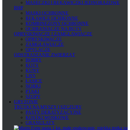
MASECZKI I RĘKAWICZKI JEDNORAZOWE
BHP
MASKI OCHRONNE
RĘKAWICE OCHRONNE
KOMBINEZONY OCHRONNE
OCHRANIACZE NA BUTY
OPRYSKIWACZE I ZAMGŁAWIACZE
OPRYSKIWACZE
ZAMGŁAWIACZE
OPYLACZE
ODSTRASZANIE ZWIERZĄT
BOBRY
KOTY
KUNY
LISY
ŁASICE
NORKI
PTAKI
SZOPY
GRYZONIE
TRUTKI NA MYSZY I SZCZURY
PASTY DERATYZACYJNE
KOSTKI WOSKOWE
GRANULATY