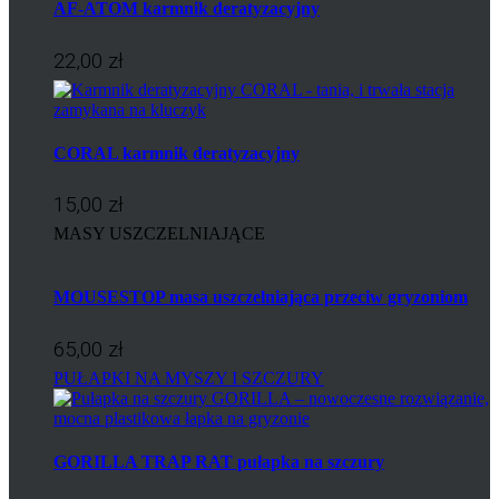
AF-ATOM karmnik deratyzacyjny
22,00 zł
CORAL karmnik deratyzacyjny
15,00 zł
MASY USZCZELNIAJĄCE
MOUSESTOP masa uszczelniająca przeciw gryzoniom
65,00 zł
PUŁAPKI NA MYSZY I SZCZURY
GORILLA TRAP RAT pułapka na szczury