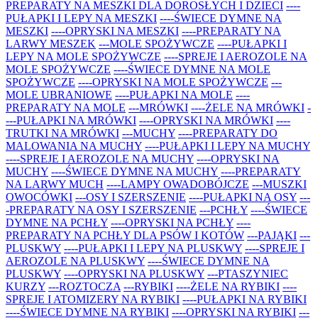
PREPARATY NA MESZKI DLA DOROSŁYCH I DZIECI
----
PUŁAPKI I LEPY NA MESZKI
----ŚWIECE DYMNE NA
MESZKI
----OPRYSKI NA MESZKI
----PREPARATY NA
LARWY MESZEK
---MOLE SPOŻYWCZE
----PUŁAPKI I
LEPY NA MOLE SPOŻYWCZE
----SPREJE I AEROZOLE NA
MOLE SPOŻYWCZE
----ŚWIECE DYMNE NA MOLE
SPOŻYWCZE
----OPRYSKI NA MOLE SPOŻYWCZE
---
MOLE UBRANIOWE
----PUŁAPKI NA MOLE
----
PREPARATY NA MOLE
---MRÓWKI
----ŻELE NA MRÓWKI
-
---PUŁAPKI NA MRÓWKI
----OPRYSKI NA MRÓWKI
----
TRUTKI NA MRÓWKI
---MUCHY
----PREPARATY DO
MALOWANIA NA MUCHY
----PUŁAPKI I LEPY NA MUCHY
----SPREJE I AEROZOLE NA MUCHY
----OPRYSKI NA
MUCHY
----ŚWIECE DYMNE NA MUCHY
----PREPARATY
NA LARWY MUCH
----LAMPY OWADOBÓJCZE
---MUSZKI
OWOCÓWKI
---OSY I SZERSZENIE
----PUŁAPKI NA OSY
---
-PREPARATY NA OSY I SZERSZENIE
---PCHŁY
----ŚWIECE
DYMNE NA PCHŁY
----OPRYSKI NA PCHŁY
----
PREPARATY NA PCHŁY DLA PSÓW I KOTÓW
---PAJĄKI
---
PLUSKWY
----PUŁAPKI I LEPY NA PLUSKWY
----SPREJE I
AEROZOLE NA PLUSKWY
----ŚWIECE DYMNE NA
PLUSKWY
----OPRYSKI NA PLUSKWY
---PTASZYNIEC
KURZY
---ROZTOCZA
---RYBIKI
----ŻELE NA RYBIKI
----
SPREJE I ATOMIZERY NA RYBIKI
----PUŁAPKI NA RYBIKI
----ŚWIECE DYMNE NA RYBIKI
----OPRYSKI NA RYBIKI
---