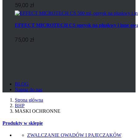
59,00 zł
EFFECT MICROTECH CS oprysk na pluskwy i inne ow
75,00 zł
BLOG
Napisz do nas
Strona główna
BHP
MASKI OCHRONNE
Produkty w sklepie
ZWALCZANIE OWADÓW I PAJĘCZAKÓW