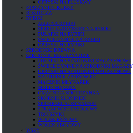
OPRYSKI NA PLUSKWY
PTASZYNIEC KURZY
ROZTOCZA
RYBIKI
ŻELE NA RYBIKI
SPREJE I ATOMIZERY NA RYBIKI
PUŁAPKI NA RYBIKI
ŚWIECE DYMNE NA RYBIKI
OPRYSKI NA RYBIKI
SZKODNIKI DREWNA
SZKODNIKI MAGAZYNOWE
PUŁAPKI NA SZKODNIKI MAGAZYNOWE
ŚWIECE DYMNE NA SZKODNIKI MAGAZ
OPRYSKI NA SZKODNIKI MAGAZYNOWE
KAPTURNIK ZBOŻOWIEC
MĄCZNIK MŁYNAREK
MKLIK MĄCZNY
OMACNICA SPICHRZANKA
SKÓRNIK SŁONINIEC
SPICHRZEL SURYNAMSKI
STRĄKOWIEC FASOLOWY
TROJSZYKI
WOŁEK RYŻOWY
WOŁEK ZBOŻOWY
WSZY