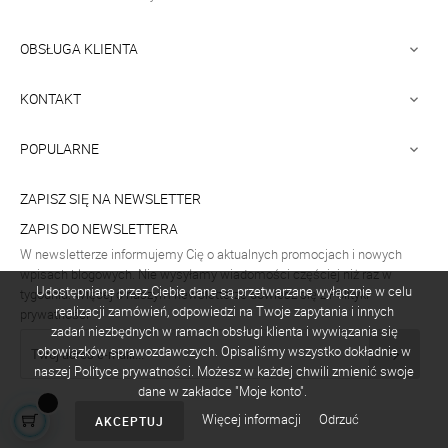
OBSŁUGA KLIENTA

KONTAKT

POPULARNE

ZAPISZ SIĘ NA NEWSLETTER
ZAPIS DO NEWSLETTERA
W newsletterze informujemy Cię o aktualnych promocjach i nowych
wpisach blogowych. Nie wysyłamy wiadomości częściej niż raz w
Udostępniane przez Ciebie dane są przetwarzane wyłącznie w celu
tygodniu. Więcej o naszym newsletterze dowiesz się z Polityki
realizacji zamówień, odpowiedzi na Twoje zapytania i innych
prywatności
zadań niezbędnych w ramach obsługi klienta i wywiązania się
obowiązków sprawozdawczych. Opisaliśmy wszystko dokładnie w
naszej Polityce prywatności. Możesz w każdej chwili zmienić swoje
dane w zakładce "Moje konto".
Więcej informacji
Odrzuć
AKCEPTUJ