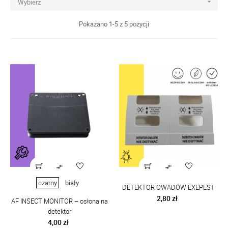
Wybierz

Pokazano 1-5 z 5 pozycji


czarny
biały
DETEKTOR OWADÓW EXEPEST
Cena
2,80 zł
AF INSECT MONITOR – osłona na
detektor
Cena
4,00 zł