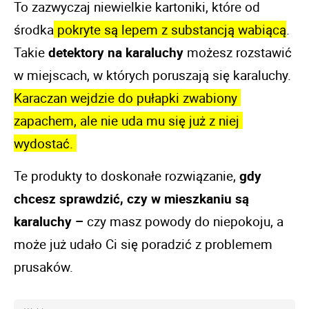
To zazwyczaj niewielkie kartoniki, które od 
środka
 pokryte są lepem z substancją wabiącą
. 
Takie 
detektory na karaluchy
 możesz rozstawić 
w miejscach, w których poruszają się karaluchy. 
Karaczan wejdzie do pułapki zwabiony 
zapachem, ale nie uda mu się już z niej 
wydostać. 
Te produkty to doskonałe rozwiązanie, 
gdy 
chcesz sprawdzić, czy w mieszkaniu są 
karaluchy –
 czy masz powody do niepokoju, a 
może już udało Ci się poradzić z problemem 
prusaków. 