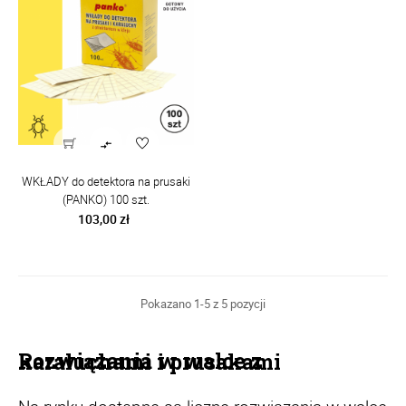

WKŁADY do detektora na prusaki
(PANKO) 100 szt.
Cena
103,00 zł
Pokazano 1-5 z 5 pozycji
Rozwiązania w walce z karaluchami i prusakami