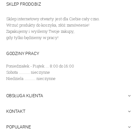
SKLEP FRODO.BIZ
Sklep internetowy otwarty jest dla Ciebie cały czas.
Wrzuć produkty do koszyka, złóż zamówienie!
Zapakujemy i wyślemy Twoje zakupy,
gdy tylko będziemy w pracy!
GODZINY PRACY
Poniedziałek - Piątek .... 8:00 do 16:00
Sobota ............ nieczynne
Niedziela ............ nieczynne
OBSŁUGA KLIENTA

KONTAKT

POPULARNE
