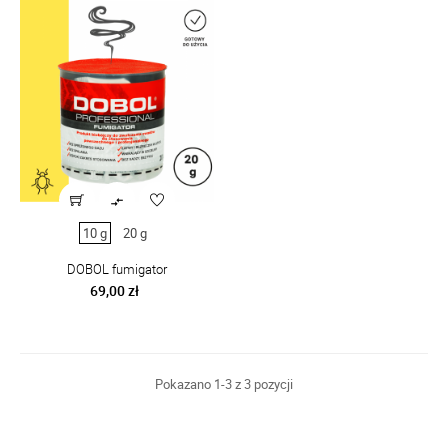

10 g
20 g
DOBOL fumigator
Cena
69,00 zł
Pokazano 1-3 z 3 pozycji