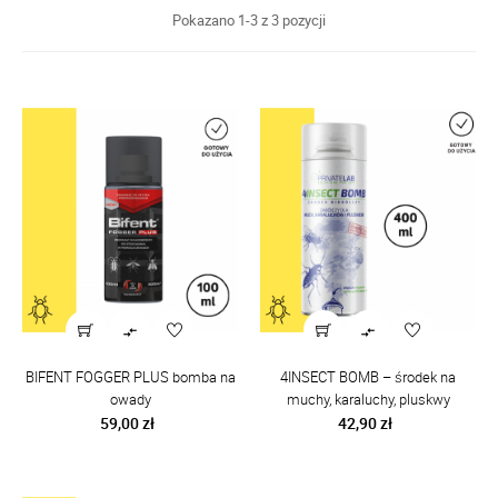
Pokazano 1-3 z 3 pozycji


BIFENT FOGGER PLUS bomba na
4INSECT BOMB – środek na
owady
muchy, karaluchy, pluskwy
Cena
Cena
59,00 zł
42,90 zł