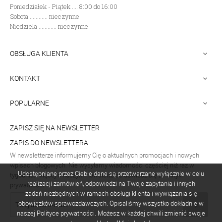
Poniedziałek - Piątek .... 8:00 do 16:00
Sobota ............ nieczynne
Niedziela ............ nieczynne
OBSŁUGA KLIENTA

KONTAKT

POPULARNE

ZAPISZ SIĘ NA NEWSLETTER
ZAPIS DO NEWSLETTERA
W newsletterze informujemy Cię o aktualnych promocjach i nowych
wpisach blogowych. Nie wysyłamy wiadomości częściej niż raz w
Udostępniane przez Ciebie dane są przetwarzane wyłącznie w celu
tygodniu. Więcej o naszym newsletterze dowiesz się z Polityki
realizacji zamówień, odpowiedzi na Twoje zapytania i innych
prywatności
zadań niezbędnych w ramach obsługi klienta i wywiązania się
obowiązków sprawozdawczych. Opisaliśmy wszystko dokładnie w
naszej Polityce prywatności. Możesz w każdej chwili zmienić swoje