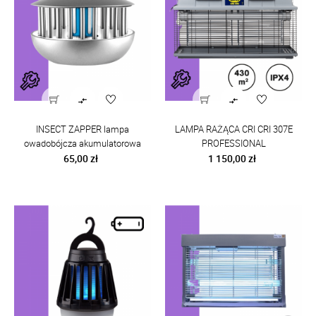


INSECT ZAPPER lampa
LAMPA RAŻĄCA CRI CRI 307E
owadobójcza akumulatorowa
PROFESSIONAL
Cena
Cena
65,00 zł
1 150,00 zł