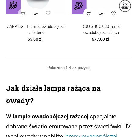


ZAPP LIGHT lampa owadobójcza
DUO SHOCK 30 lampa
na baterie
owadobójcza rażąca
Cena
Cena
65,00 zł
677,00 zł
Pokazano 1-4 z 4 pozycji
Jak działa lampa rażąca na 
owady? 
W
 lampie owadobójczej rażącej 
specjalnie 
dobrane światło emitowane przez świetlówki UV 
wabi owady w pobliże 
lampy owadobójczej
. 