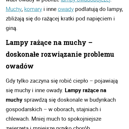
Muchy
, 
komary
 i inne 
owady
 podlatują do lampy, 
zbliżają się do rażącej kratki pod napięciem i 
giną. 
Lampy rażące na muchy – 
doskonałe rozwiązanie problemu 
owadów 
Gdy tylko zaczyna się robić ciepło – pojawiają 
się muchy i inne owady. 
Lampy rażące na 
muchy
 sprawdzą się doskonale w budynkach 
gospodarskich – w oborach, stajniach i 
chlewach. Mniej much to spokojniejsze 
zwierzęta i mniejsze ryzyko chorób. 