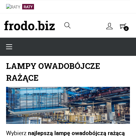
LAMPY OWADOBÓJCZE RAŻĄCE
LAMPY OWADOBÓJCZE
RATY
0
RATY
Toggle
☰
navigation
LAMPY OWADOBÓJCZE
RAŻĄCE
Wybierz 
najlepszą lampę owadobójczą rażącą