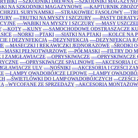
 RYBIKI
---SZKODNIKI DREWNA
---SZKODNIKI MAGAZYN
YSKI NA SZKODNIKI MAGAZYNOWE
----KAPTURNIK ZBOŻ
SPICHRZEL SURYNAMSKI
----STRĄKOWIEC FASOLOWY
----T
CZURY
----TRUTKI NA MYSZY I SZCZURY
-----PASTY DERAT
ACYJNE
----WABIKI NA MYSZY I SZCZURY
----MASY USZCZE
Y
---KOTY
---KUNY
----SAMOCHODOWE ODSTRASZACZE K
ASICE
---NORKI
---PTAKI
----SIATKI NA PTAKI
----KOLCE NA 
CIE I DEZYNFEKCJA
---DEZYNFEKCJA
----DEZYNFEKCJA R
IE
---MASECZKI I RĘKAWICZKI JEDNORAZOWE
--ŚRODKI 
----MASKI PEŁNOTWARZOWE
----PÓŁMASKI
----FILTRY DO
E I ZAMGŁAWIACZE
---OPRYSKIWACZE
----OPRYSKIWACZE
TRYCZNE
----OPRYSKIWACZE SPALINOWE
----AKCESORIA I
AMGŁAWIACZE ULV
----NOŚNIKI
----AKCESORIA I CZĘŚCI 
ZE
---LAMPY OWADOBÓJCZE LEPOWE
---LAMPY OWADOBÓ
CH
---ŚWIETLÓWKI DO LAMP OWADOBÓJCZYCH
---CZĘŚC
NA
--WYCOFANE ZE SPRZEDAŻY
--AKCESORIA MONTAŻOW