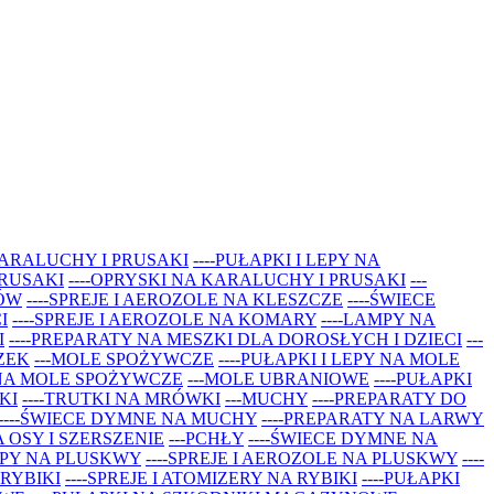
 KARALUCHY I PRUSAKI
----PUŁAPKI I LEPY NA
PRUSAKI
----OPRYSKI NA KARALUCHY I PRUSAKI
---
TÓW
----SPREJE I AEROZOLE NA KLESZCZE
----ŚWIECE
I
----SPREJE I AEROZOLE NA KOMARY
----LAMPY NA
I
----PREPARATY NA MESZKI DLA DOROSŁYCH I DZIECI
---
ZEK
---MOLE SPOŻYWCZE
----PUŁAPKI I LEPY NA MOLE
 NA MOLE SPOŻYWCZE
---MOLE UBRANIOWE
----PUŁAPKI
KI
----TRUTKI NA MRÓWKI
---MUCHY
----PREPARATY DO
----ŚWIECE DYMNE NA MUCHY
----PREPARATY NA LARWY
A OSY I SZERSZENIE
---PCHŁY
----ŚWIECE DYMNE NA
LEPY NA PLUSKWY
----SPREJE I AEROZOLE NA PLUSKWY
----
 RYBIKI
----SPREJE I ATOMIZERY NA RYBIKI
----PUŁAPKI