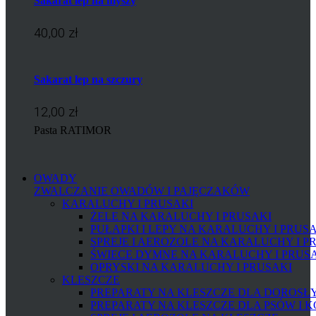
Sakarat lep na myszy
40,00 zł
Sakarat lep na szczury
12,00 zł
Pasta RATIMOR
OWADY
ZWALCZANIE OWADÓW I PAJĘCZAKÓW
KARALUCHY I PRUSAKI
ŻELE NA KARALUCHY I PRUSAKI
PUŁAPKI I LEPY NA KARALUCHY I PRUS
SPREJE I AEROZOLE NA KARALUCHY I P
ŚWIECE DYMNE NA KARALUCHY I PRUS
OPRYSKI NA KARALUCHY I PRUSAKI
KLESZCZE
PREPARATY NA KLESZCZE DLA DOROSŁYC
PREPARATY NA KLESZCZE DLA PSÓW I 