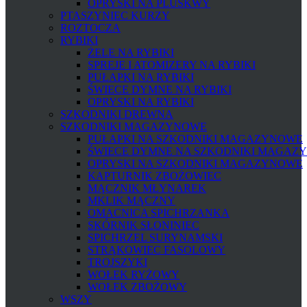
OPRYSKI NA PLUSKWY
PTASZYNIEC KURZY
ROZTOCZA
RYBIKI
ŻELE NA RYBIKI
SPREJE I ATOMIZERY NA RYBIKI
PUŁAPKI NA RYBIKI
ŚWIECE DYMNE NA RYBIKI
OPRYSKI NA RYBIKI
SZKODNIKI DREWNA
SZKODNIKI MAGAZYNOWE
PUŁAPKI NA SZKODNIKI MAGAZYNOWE
ŚWIECE DYMNE NA SZKODNIKI MAGAZ
OPRYSKI NA SZKODNIKI MAGAZYNOWE
KAPTURNIK ZBOŻOWIEC
MĄCZNIK MŁYNAREK
MKLIK MĄCZNY
OMACNICA SPICHRZANKA
SKÓRNIK SŁONINIEC
SPICHRZEL SURYNAMSKI
STRĄKOWIEC FASOLOWY
TROJSZYKI
WOŁEK RYŻOWY
WOŁEK ZBOŻOWY
WSZY