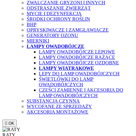
ZWALCZANIE GRYZONI I INNYCH
ODSTRASZANIE ZWIERZĄT
MYCIE I DEZYNFEKCJA
ŚRODKI OCHRONY ROŚLIN
BHP
OPRYSKIWACZE I ZAMGŁAWIACZE
GENERATORY OZONU
MIERNIKI
LAMPY OWADOBÓJCZE
LAMPY OWADOBÓJCZE LEPOWE
LAMPY OWADOBÓJCZE RAŻĄCE
LAMPY OWADOBÓJCZE OZDOBNE
LAMPY WIATRAKOWE
LEPY DO LAMP OWADOBÓJCZYCH
ŚWIETLÓWKI DO LAMP
OWADOBÓJCZYCH
CZĘŚCI ZAMIENNE I AKCESORIA DO
LAMP OWADOBÓJCZYCH
SUBSTANCJA CZYNNA
WYCOFANE ZE SPRZEDAŻY
AKCESORIA MONTAŻOWE

OK
RATY