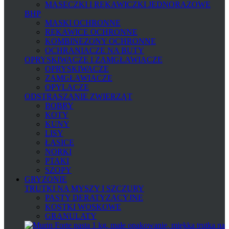
MASECZKI I RĘKAWICZKI JEDNORAZOWE
BHP
MASKI OCHRONNE
RĘKAWICE OCHRONNE
KOMBINEZONY OCHRONNE
OCHRANIACZE NA BUTY
OPRYSKIWACZE I ZAMGŁAWIACZE
OPRYSKIWACZE
ZAMGŁAWIACZE
OPYLACZE
ODSTRASZANIE ZWIERZĄT
BOBRY
KOTY
KUNY
LISY
ŁASICE
NORKI
PTAKI
SZOPY
GRYZONIE
TRUTKI NA MYSZY I SZCZURY
PASTY DERATYZACYJNE
KOSTKI WOSKOWE
GRANULATY