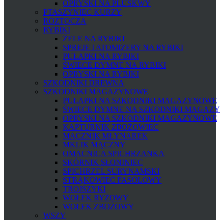
OPRYSKI NA PLUSKWY
PTASZYNIEC KURZY
ROZTOCZA
RYBIKI
ŻELE NA RYBIKI
SPREJE I ATOMIZERY NA RYBIKI
PUŁAPKI NA RYBIKI
ŚWIECE DYMNE NA RYBIKI
OPRYSKI NA RYBIKI
SZKODNIKI DREWNA
SZKODNIKI MAGAZYNOWE
PUŁAPKI NA SZKODNIKI MAGAZYNOWE
ŚWIECE DYMNE NA SZKODNIKI MAGAZ
OPRYSKI NA SZKODNIKI MAGAZYNOWE
KAPTURNIK ZBOŻOWIEC
MĄCZNIK MŁYNAREK
MKLIK MĄCZNY
OMACNICA SPICHRZANKA
SKÓRNIK SŁONINIEC
SPICHRZEL SURYNAMSKI
STRĄKOWIEC FASOLOWY
TROJSZYKI
WOŁEK RYŻOWY
WOŁEK ZBOŻOWY
WSZY