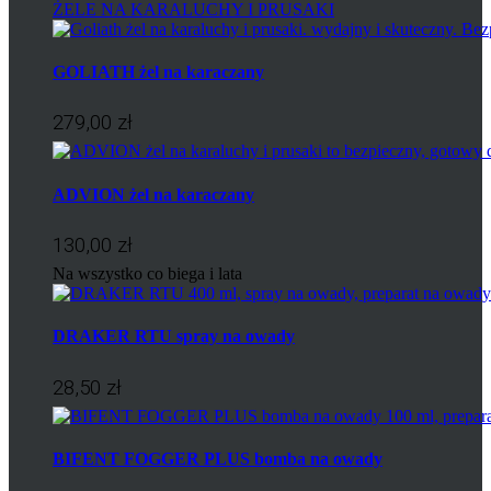
ŻELE NA KARALUCHY I PRUSAKI
GOLIATH żel na karaczany
279,00 zł
ADVION żel na karaczany
130,00 zł
Na wszystko co biega i lata
DRAKER RTU spray na owady
28,50 zł
BIFENT FOGGER PLUS bomba na owady