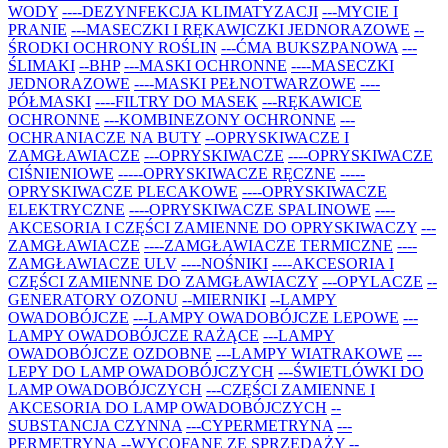
WODY
----DEZYNFEKCJA KLIMATYZACJI
---MYCIE I
PRANIE
---MASECZKI I RĘKAWICZKI JEDNORAZOWE
--
ŚRODKI OCHRONY ROŚLIN
---ĆMA BUKSZPANOWA
---
ŚLIMAKI
--BHP
---MASKI OCHRONNE
----MASECZKI
JEDNORAZOWE
----MASKI PEŁNOTWARZOWE
----
PÓŁMASKI
----FILTRY DO MASEK
---RĘKAWICE
OCHRONNE
---KOMBINEZONY OCHRONNE
---
OCHRANIACZE NA BUTY
--OPRYSKIWACZE I
ZAMGŁAWIACZE
---OPRYSKIWACZE
----OPRYSKIWACZE
CIŚNIENIOWE
-----OPRYSKIWACZE RĘCZNE
-----
OPRYSKIWACZE PLECAKOWE
----OPRYSKIWACZE
ELEKTRYCZNE
----OPRYSKIWACZE SPALINOWE
----
AKCESORIA I CZĘŚCI ZAMIENNE DO OPRYSKIWACZY
---
ZAMGŁAWIACZE
----ZAMGŁAWIACZE TERMICZNE
----
ZAMGŁAWIACZE ULV
----NOŚNIKI
----AKCESORIA I
CZĘŚCI ZAMIENNE DO ZAMGŁAWIACZY
---OPYLACZE
--
GENERATORY OZONU
--MIERNIKI
--LAMPY
OWADOBÓJCZE
---LAMPY OWADOBÓJCZE LEPOWE
---
LAMPY OWADOBÓJCZE RAŻĄCE
---LAMPY
OWADOBÓJCZE OZDOBNE
---LAMPY WIATRAKOWE
---
LEPY DO LAMP OWADOBÓJCZYCH
---ŚWIETLÓWKI DO
LAMP OWADOBÓJCZYCH
---CZĘŚCI ZAMIENNE I
AKCESORIA DO LAMP OWADOBÓJCZYCH
--
SUBSTANCJA CZYNNA
---CYPERMETRYNA
---
PERMETRYNA
--WYCOFANE ZE SPRZEDAŻY
--