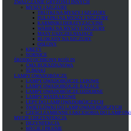
ZWALCZANIE GRYZONI I INNYCH
MYSZY I SZCZURY
TRUTKI NA MYSZY I SZCZURY
PUŁAPKI NA MYSZY I SZCZURY
KARMNIKI DERATYZACYJNE
WABIKI NA MYSZY I SZCZURY
MASY USZCZELNIAJĄCE
BLOKADY NA SZCZURY
OSŁONY
KRETY
NORNICE
ŚRODKI OCHRONY ROŚLIN
ĆMA BUKSZPANOWA
ŚLIMAKI
LAMPY OWADOBÓJCZE
LAMPY OWADOBÓJCZE LEPOWE
LAMPY OWADOBÓJCZE RAŻĄCE
LAMPY OWADOBÓJCZE OZDOBNE
LAMPY WIATRAKOWE
LEPY DO LAMP OWADOBÓJCZYCH
ŚWIETLÓWKI DO LAMP OWADOBÓJCZYCH
CZĘŚCI ZAMIENNE I AKCESORIA DO LAMP O
MYCIE I DEZYNFEKCJA
DEZYNFEKCJA
MYCIE I PRANIE