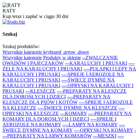
RATY
Kup teraz i zapłać w ciągu 30 dni
Szukaj
Szukaj produktów:
Wszystkie kategorie
keyboard_arrow_down
Wszystkie kategorie
Produkty w sklepie
--ZWALCZANIE
OWADÓW I PAJĘCZAKÓW
---KARALUCHY I PRUSAKI
----
ŻELE NA KARALUCHY I PRUSAKI
----PUŁAPKI I LEPY NA
KARALUCHY I PRUSAKI
----SPREJE I AEROZOLE NA
KARALUCHY I PRUSAKI
----ŚWIECE DYMNE NA
KARALUCHY I PRUSAKI
----OPRYSKI NA KARALUCHY I
PRUSAKI
---KLESZCZE
----PREPARATY NA KLESZCZE
DLA DOROSŁYCH I DZIECI
----PREPARATY NA
KLESZCZE DLA PSÓW I KOTÓW
----SPREJE I AEROZOLE
NA KLESZCZE
----ŚWIECE DYMNE NA KLESZCZE
----
OPRYSKI NA KLESZCZE
---KOMARY
----PREPARATY NA
KOMARY DLA DOROSŁYCH I DZIECI
----SPREJE I
AEROZOLE NA KOMARY
----LAMPY NA KOMARY
----
ŚWIECE DYMNE NA KOMARY
----OPRYSKI NA KOMARY
-
---PREPARATY NA LARWY KOMARÓW
---MESZKI
----