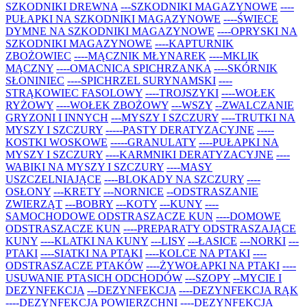
SZKODNIKI DREWNA
---SZKODNIKI MAGAZYNOWE
----
PUŁAPKI NA SZKODNIKI MAGAZYNOWE
----ŚWIECE
DYMNE NA SZKODNIKI MAGAZYNOWE
----OPRYSKI NA
SZKODNIKI MAGAZYNOWE
----KAPTURNIK
ZBOŻOWIEC
----MĄCZNIK MŁYNAREK
----MKLIK
MĄCZNY
----OMACNICA SPICHRZANKA
----SKÓRNIK
SŁONINIEC
----SPICHRZEL SURYNAMSKI
----
STRĄKOWIEC FASOLOWY
----TROJSZYKI
----WOŁEK
RYŻOWY
----WOŁEK ZBOŻOWY
---WSZY
--ZWALCZANIE
GRYZONI I INNYCH
---MYSZY I SZCZURY
----TRUTKI NA
MYSZY I SZCZURY
-----PASTY DERATYZACYJNE
-----
KOSTKI WOSKOWE
-----GRANULATY
----PUŁAPKI NA
MYSZY I SZCZURY
----KARMNIKI DERATYZACYJNE
----
WABIKI NA MYSZY I SZCZURY
----MASY
USZCZELNIAJĄCE
----BLOKADY NA SZCZURY
----
OSŁONY
---KRETY
---NORNICE
--ODSTRASZANIE
ZWIERZĄT
---BOBRY
---KOTY
---KUNY
----
SAMOCHODOWE ODSTRASZACZE KUN
----DOMOWE
ODSTRASZACZE KUN
----PREPARATY ODSTRASZAJĄCE
KUNY
----KLATKI NA KUNY
---LISY
---ŁASICE
---NORKI
---
PTAKI
----SIATKI NA PTAKI
----KOLCE NA PTAKI
----
ODSTRASZACZE PTAKÓW
----ŻYWOŁAPKI NA PTAKI
----
USUWANIE PTASICH ODCHODÓW
---SZOPY
--MYCIE I
DEZYNFEKCJA
---DEZYNFEKCJA
----DEZYNFEKCJA RĄK
----DEZYNFEKCJA POWIERZCHNI
----DEZYNFEKCJA