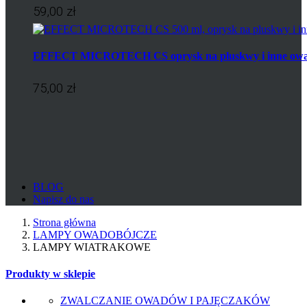
59,00 zł
EFFECT MICROTECH CS oprysk na pluskwy i inne ow
75,00 zł
BLOG
Napisz do nas
Strona główna
LAMPY OWADOBÓJCZE
LAMPY WIATRAKOWE
Produkty w sklepie
ZWALCZANIE OWADÓW I PAJĘCZAKÓW