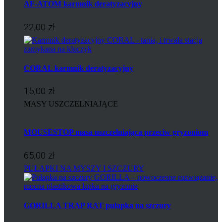
AF-ATOM karmnik deratyzacyjny
22,00 zł
CORAL karmnik deratyzacyjny
15,00 zł
MASY USZCZELNIAJĄCE
MOUSESTOP masa uszczelniająca przeciw gryzoniom
65,00 zł
PUŁAPKI NA MYSZY I SZCZURY
GORILLA TRAP RAT pułapka na szczury