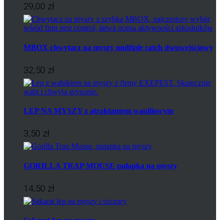
29,00 zł
MBOX chwytacz na myszy multiple catch dwuwejściowy
32,50 zł
LEP NA MYSZY z atraktantem waniliowym
3,50 zł
GORILLA TRAP MOUSE pułapka na myszy
14,50 zł