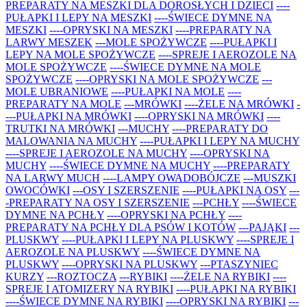
PREPARATY NA MESZKI DLA DOROSŁYCH I DZIECI
----
PUŁAPKI I LEPY NA MESZKI
----ŚWIECE DYMNE NA
MESZKI
----OPRYSKI NA MESZKI
----PREPARATY NA
LARWY MESZEK
---MOLE SPOŻYWCZE
----PUŁAPKI I
LEPY NA MOLE SPOŻYWCZE
----SPREJE I AEROZOLE NA
MOLE SPOŻYWCZE
----ŚWIECE DYMNE NA MOLE
SPOŻYWCZE
----OPRYSKI NA MOLE SPOŻYWCZE
---
MOLE UBRANIOWE
----PUŁAPKI NA MOLE
----
PREPARATY NA MOLE
---MRÓWKI
----ŻELE NA MRÓWKI
-
---PUŁAPKI NA MRÓWKI
----OPRYSKI NA MRÓWKI
----
TRUTKI NA MRÓWKI
---MUCHY
----PREPARATY DO
MALOWANIA NA MUCHY
----PUŁAPKI I LEPY NA MUCHY
----SPREJE I AEROZOLE NA MUCHY
----OPRYSKI NA
MUCHY
----ŚWIECE DYMNE NA MUCHY
----PREPARATY
NA LARWY MUCH
----LAMPY OWADOBÓJCZE
---MUSZKI
OWOCÓWKI
---OSY I SZERSZENIE
----PUŁAPKI NA OSY
---
-PREPARATY NA OSY I SZERSZENIE
---PCHŁY
----ŚWIECE
DYMNE NA PCHŁY
----OPRYSKI NA PCHŁY
----
PREPARATY NA PCHŁY DLA PSÓW I KOTÓW
---PAJĄKI
---
PLUSKWY
----PUŁAPKI I LEPY NA PLUSKWY
----SPREJE I
AEROZOLE NA PLUSKWY
----ŚWIECE DYMNE NA
PLUSKWY
----OPRYSKI NA PLUSKWY
---PTASZYNIEC
KURZY
---ROZTOCZA
---RYBIKI
----ŻELE NA RYBIKI
----
SPREJE I ATOMIZERY NA RYBIKI
----PUŁAPKI NA RYBIKI
----ŚWIECE DYMNE NA RYBIKI
----OPRYSKI NA RYBIKI
---