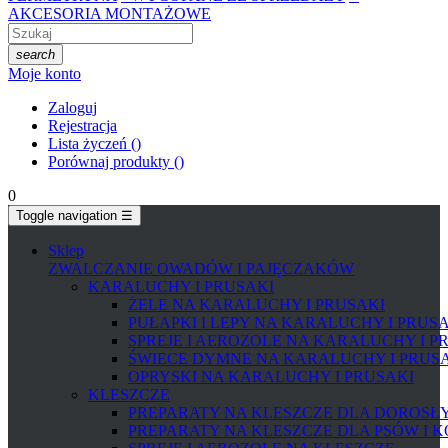
AKCESORIA MONTAŻOWE
search
Moje konto
Zaloguj
Rejestracja
Lista życzeń
(
)
Porównaj produkty
(
)
0
Toggle navigation
☰
Sklep
ZWALCZANIE OWADÓW I PAJĘCZAKÓW
KARALUCHY I PRUSAKI
ŻELE NA KARALUCHY I PRUSAKI
PUŁAPKI I LEPY NA KARALUCHY I PRUS
SPREJE I AEROZOLE NA KARALUCHY I P
ŚWIECE DYMNE NA KARALUCHY I PRUS
OPRYSKI NA KARALUCHY I PRUSAKI
KLESZCZE
PREPARATY NA KLESZCZE DLA DOROSŁYC
PREPARATY NA KLESZCZE DLA PSÓW I 