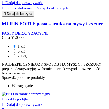

Dodaj do porównywarki

Usuń z ulubionych
Dodaj do ulubionych

Dodaj do koszyka
MURIN FORTE pasta – trutka na myszy i szczury
PASTY DERATYZACYJNE
Cena
51,00 zł
1 kg
5 kg
20 kg
NAJBEZPIECZNIEJSZY SPOSÓB NA MYSZY I SZCZURY
preparat deratyzacyjny w formie saszetek wygoda, oszczędność i
bezpieczeństwo
Sprawdź podobne produkty
W magazynie

Szybki podgląd

Dodaj do porównywarki