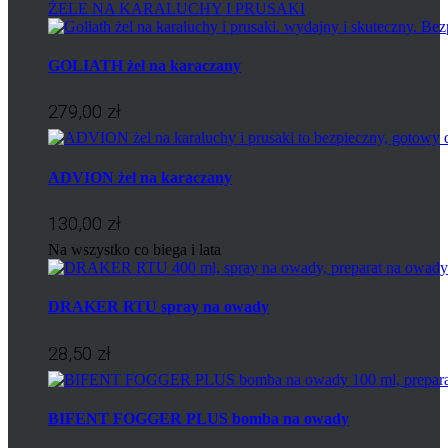
ŻELE NA KARALUCHY I PRUSAKI
GOLIATH żel na karaczany
279,00 zł
ADVION żel na karaczany
130,00 zł
Na wszystko co biega i lata
DRAKER RTU spray na owady
28,50 zł
BIFENT FOGGER PLUS bomba na owady