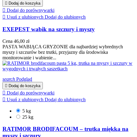

Dodaj do koszyka

Dodaj do porównywarki

Usuń z ulubionych
Dodaj do ulubionych
EXEPEST wabik na szczury i myszy
Cena
46,00 zł
PASTA WABIĄCA GRYZONIE dla najbardziej wybrednych
myszy i szczurów bez trutki, przyjazny dla środowiska
monitorowanie i wabienie...
search
Podgląd

Dodaj do koszyka

Dodaj do porównywarki

Usuń z ulubionych
Dodaj do ulubionych
5 kg
25 kg
RATIMOR BRODIFACOUM – trutka miękka na
myszy i szczury