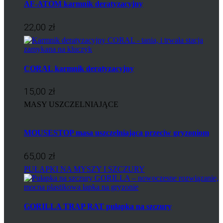
AF-ATOM karmnik deratyzacyjny
22,00 zł
CORAL karmnik deratyzacyjny
15,00 zł
MASY USZCZELNIAJĄCE
MOUSESTOP masa uszczelniająca przeciw gryzoniom
65,00 zł
PUŁAPKI NA MYSZY I SZCZURY
GORILLA TRAP RAT pułapka na szczury