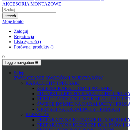
AKCESORIA MONTAŻOWE
search
Moje konto
Zaloguj
Rejestracja
Lista życzeń
(
)
Porównaj produkty
(
)
0
Toggle navigation
☰
Sklep
ZWALCZANIE OWADÓW I PAJĘCZAKÓW
KARALUCHY I PRUSAKI
ŻELE NA KARALUCHY I PRUSAKI
PUŁAPKI I LEPY NA KARALUCHY I PRUS
SPREJE I AEROZOLE NA KARALUCHY I P
ŚWIECE DYMNE NA KARALUCHY I PRUS
OPRYSKI NA KARALUCHY I PRUSAKI
KLESZCZE
PREPARATY NA KLESZCZE DLA DOROSŁYC
PREPARATY NA KLESZCZE DLA PSÓW I 