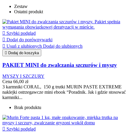
Zestaw
Ostatni produkt

Szybki podgląd

Dodaj do porównywarki

Usuń z ulubionych
Dodaj do ulubionych

Dodaj do koszyka
PAKIET MINI do zwalczania szczurów i myszy
MYSZY I SZCZURY
Cena
66,00 zł
3 karmniki CORAL, 150 g trutki MURIN PASTE EXTREME
naklejki ostrzegawcze mini ebook “Poradnik. Jak i gdzie stosować
karmniki...
Brak produktu

Szybki podgląd