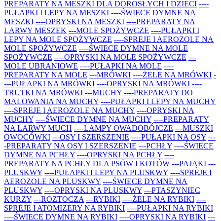
PREPARATY NA MESZKI DLA DOROSŁYCH I DZIECI
----
PUŁAPKI I LEPY NA MESZKI
----ŚWIECE DYMNE NA
MESZKI
----OPRYSKI NA MESZKI
----PREPARATY NA
LARWY MESZEK
---MOLE SPOŻYWCZE
----PUŁAPKI I
LEPY NA MOLE SPOŻYWCZE
----SPREJE I AEROZOLE NA
MOLE SPOŻYWCZE
----ŚWIECE DYMNE NA MOLE
SPOŻYWCZE
----OPRYSKI NA MOLE SPOŻYWCZE
---
MOLE UBRANIOWE
----PUŁAPKI NA MOLE
----
PREPARATY NA MOLE
---MRÓWKI
----ŻELE NA MRÓWKI
-
---PUŁAPKI NA MRÓWKI
----OPRYSKI NA MRÓWKI
----
TRUTKI NA MRÓWKI
---MUCHY
----PREPARATY DO
MALOWANIA NA MUCHY
----PUŁAPKI I LEPY NA MUCHY
----SPREJE I AEROZOLE NA MUCHY
----OPRYSKI NA
MUCHY
----ŚWIECE DYMNE NA MUCHY
----PREPARATY
NA LARWY MUCH
----LAMPY OWADOBÓJCZE
---MUSZKI
OWOCÓWKI
---OSY I SZERSZENIE
----PUŁAPKI NA OSY
---
-PREPARATY NA OSY I SZERSZENIE
---PCHŁY
----ŚWIECE
DYMNE NA PCHŁY
----OPRYSKI NA PCHŁY
----
PREPARATY NA PCHŁY DLA PSÓW I KOTÓW
---PAJĄKI
---
PLUSKWY
----PUŁAPKI I LEPY NA PLUSKWY
----SPREJE I
AEROZOLE NA PLUSKWY
----ŚWIECE DYMNE NA
PLUSKWY
----OPRYSKI NA PLUSKWY
---PTASZYNIEC
KURZY
---ROZTOCZA
---RYBIKI
----ŻELE NA RYBIKI
----
SPREJE I ATOMIZERY NA RYBIKI
----PUŁAPKI NA RYBIKI
----ŚWIECE DYMNE NA RYBIKI
----OPRYSKI NA RYBIKI
---