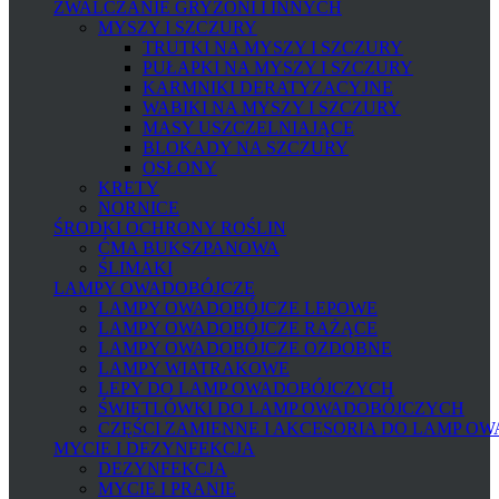
ZWALCZANIE GRYZONI I INNYCH
MYSZY I SZCZURY
TRUTKI NA MYSZY I SZCZURY
PUŁAPKI NA MYSZY I SZCZURY
KARMNIKI DERATYZACYJNE
WABIKI NA MYSZY I SZCZURY
MASY USZCZELNIAJĄCE
BLOKADY NA SZCZURY
OSŁONY
KRETY
NORNICE
ŚRODKI OCHRONY ROŚLIN
ĆMA BUKSZPANOWA
ŚLIMAKI
LAMPY OWADOBÓJCZE
LAMPY OWADOBÓJCZE LEPOWE
LAMPY OWADOBÓJCZE RAŻĄCE
LAMPY OWADOBÓJCZE OZDOBNE
LAMPY WIATRAKOWE
LEPY DO LAMP OWADOBÓJCZYCH
ŚWIETLÓWKI DO LAMP OWADOBÓJCZYCH
CZĘŚCI ZAMIENNE I AKCESORIA DO LAMP O
MYCIE I DEZYNFEKCJA
DEZYNFEKCJA
MYCIE I PRANIE