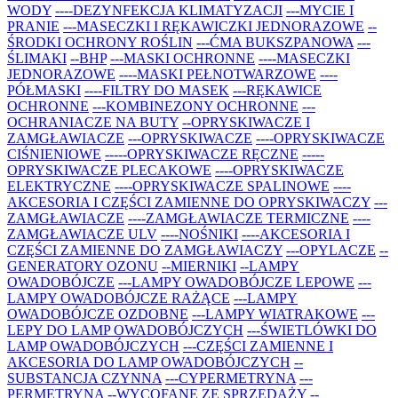
WODY
----DEZYNFEKCJA KLIMATYZACJI
---MYCIE I
PRANIE
---MASECZKI I RĘKAWICZKI JEDNORAZOWE
--
ŚRODKI OCHRONY ROŚLIN
---ĆMA BUKSZPANOWA
---
ŚLIMAKI
--BHP
---MASKI OCHRONNE
----MASECZKI
JEDNORAZOWE
----MASKI PEŁNOTWARZOWE
----
PÓŁMASKI
----FILTRY DO MASEK
---RĘKAWICE
OCHRONNE
---KOMBINEZONY OCHRONNE
---
OCHRANIACZE NA BUTY
--OPRYSKIWACZE I
ZAMGŁAWIACZE
---OPRYSKIWACZE
----OPRYSKIWACZE
CIŚNIENIOWE
-----OPRYSKIWACZE RĘCZNE
-----
OPRYSKIWACZE PLECAKOWE
----OPRYSKIWACZE
ELEKTRYCZNE
----OPRYSKIWACZE SPALINOWE
----
AKCESORIA I CZĘŚCI ZAMIENNE DO OPRYSKIWACZY
---
ZAMGŁAWIACZE
----ZAMGŁAWIACZE TERMICZNE
----
ZAMGŁAWIACZE ULV
----NOŚNIKI
----AKCESORIA I
CZĘŚCI ZAMIENNE DO ZAMGŁAWIACZY
---OPYLACZE
--
GENERATORY OZONU
--MIERNIKI
--LAMPY
OWADOBÓJCZE
---LAMPY OWADOBÓJCZE LEPOWE
---
LAMPY OWADOBÓJCZE RAŻĄCE
---LAMPY
OWADOBÓJCZE OZDOBNE
---LAMPY WIATRAKOWE
---
LEPY DO LAMP OWADOBÓJCZYCH
---ŚWIETLÓWKI DO
LAMP OWADOBÓJCZYCH
---CZĘŚCI ZAMIENNE I
AKCESORIA DO LAMP OWADOBÓJCZYCH
--
SUBSTANCJA CZYNNA
---CYPERMETRYNA
---
PERMETRYNA
--WYCOFANE ZE SPRZEDAŻY
--