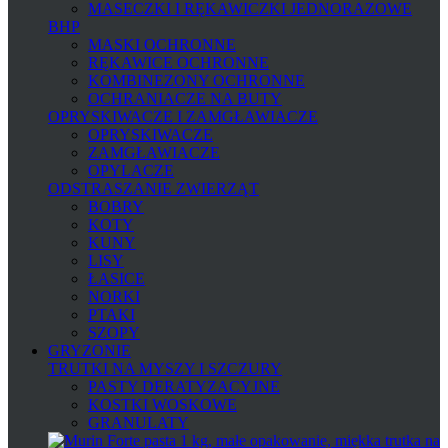
MASECZKI I RĘKAWICZKI JEDNORAZOWE
BHP
MASKI OCHRONNE
RĘKAWICE OCHRONNE
KOMBINEZONY OCHRONNE
OCHRANIACZE NA BUTY
OPRYSKIWACZE I ZAMGŁAWIACZE
OPRYSKIWACZE
ZAMGŁAWIACZE
OPYLACZE
ODSTRASZANIE ZWIERZĄT
BOBRY
KOTY
KUNY
LISY
ŁASICE
NORKI
PTAKI
SZOPY
GRYZONIE
TRUTKI NA MYSZY I SZCZURY
PASTY DERATYZACYJNE
KOSTKI WOSKOWE
GRANULATY