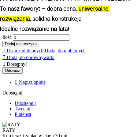
To nasz faworyt – dobra cena, 
uniwersalne 
rozwiązania
, solidna konstrukcja.
Idealne rozwiązanie na lata!
Ilość
Dodaj do koszyka

Usuń z ulubionych
Dodaj do ulubionych

Dodaj do porównywarki

Dostępny!

Napisz opinię
Udostępnij
Udostępnij
Tweetuj
Pinterest
RATY
Kup teraz i zapłać w ciągu 30 dni