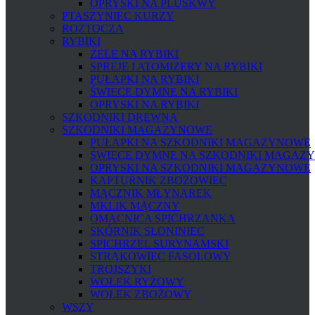
OPRYSKI NA PLUSKWY
PTASZYNIEC KURZY
ROZTOCZA
RYBIKI
ŻELE NA RYBIKI
SPREJE I ATOMIZERY NA RYBIKI
PUŁAPKI NA RYBIKI
ŚWIECE DYMNE NA RYBIKI
OPRYSKI NA RYBIKI
SZKODNIKI DREWNA
SZKODNIKI MAGAZYNOWE
PUŁAPKI NA SZKODNIKI MAGAZYNOWE
ŚWIECE DYMNE NA SZKODNIKI MAGAZ
OPRYSKI NA SZKODNIKI MAGAZYNOWE
KAPTURNIK ZBOŻOWIEC
MĄCZNIK MŁYNAREK
MKLIK MĄCZNY
OMACNICA SPICHRZANKA
SKÓRNIK SŁONINIEC
SPICHRZEL SURYNAMSKI
STRĄKOWIEC FASOLOWY
TROJSZYKI
WOŁEK RYŻOWY
WOŁEK ZBOŻOWY
WSZY