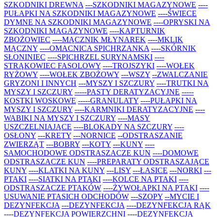
SZKODNIKI DREWNA
---SZKODNIKI MAGAZYNOWE
----
PUŁAPKI NA SZKODNIKI MAGAZYNOWE
----ŚWIECE
DYMNE NA SZKODNIKI MAGAZYNOWE
----OPRYSKI NA
SZKODNIKI MAGAZYNOWE
----KAPTURNIK
ZBOŻOWIEC
----MĄCZNIK MŁYNAREK
----MKLIK
MĄCZNY
----OMACNICA SPICHRZANKA
----SKÓRNIK
SŁONINIEC
----SPICHRZEL SURYNAMSKI
----
STRĄKOWIEC FASOLOWY
----TROJSZYKI
----WOŁEK
RYŻOWY
----WOŁEK ZBOŻOWY
---WSZY
--ZWALCZANIE
GRYZONI I INNYCH
---MYSZY I SZCZURY
----TRUTKI NA
MYSZY I SZCZURY
-----PASTY DERATYZACYJNE
-----
KOSTKI WOSKOWE
-----GRANULATY
----PUŁAPKI NA
MYSZY I SZCZURY
----KARMNIKI DERATYZACYJNE
----
WABIKI NA MYSZY I SZCZURY
----MASY
USZCZELNIAJĄCE
----BLOKADY NA SZCZURY
----
OSŁONY
---KRETY
---NORNICE
--ODSTRASZANIE
ZWIERZĄT
---BOBRY
---KOTY
---KUNY
----
SAMOCHODOWE ODSTRASZACZE KUN
----DOMOWE
ODSTRASZACZE KUN
----PREPARATY ODSTRASZAJĄCE
KUNY
----KLATKI NA KUNY
---LISY
---ŁASICE
---NORKI
---
PTAKI
----SIATKI NA PTAKI
----KOLCE NA PTAKI
----
ODSTRASZACZE PTAKÓW
----ŻYWOŁAPKI NA PTAKI
----
USUWANIE PTASICH ODCHODÓW
---SZOPY
--MYCIE I
DEZYNFEKCJA
---DEZYNFEKCJA
----DEZYNFEKCJA RĄK
----DEZYNFEKCJA POWIERZCHNI
----DEZYNFEKCJA