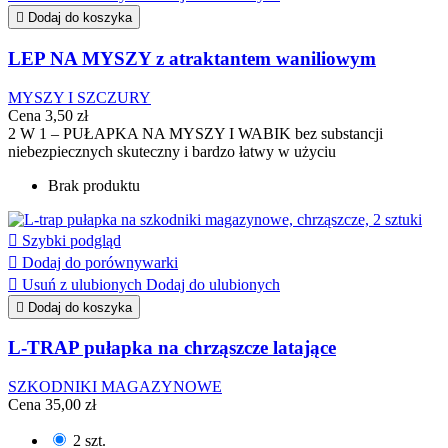

Dodaj do koszyka
LEP NA MYSZY z atraktantem waniliowym
MYSZY I SZCZURY
Cena
3,50 zł
2 W 1 – PUŁAPKA NA MYSZY I WABIK bez substancji
niebezpiecznych skuteczny i bardzo łatwy w użyciu
Brak produktu

Szybki podgląd

Dodaj do porównywarki

Usuń z ulubionych
Dodaj do ulubionych

Dodaj do koszyka
L-TRAP pułapka na chrząszcze latające
SZKODNIKI MAGAZYNOWE
Cena
35,00 zł
2 szt.