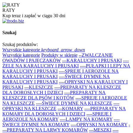
RATY
Kup teraz i zapłać w ciągu 30 dni
Szukaj
Szukaj produktów:
Wszystkie kategorie
keyboard_arrow_down
Wszystkie kategorie
Produkty w sklepie
--ZWALCZANIE
OWADÓW I PAJĘCZAKÓW
---KARALUCHY I PRUSAKI
----
ŻELE NA KARALUCHY I PRUSAKI
----PUŁAPKI I LEPY NA
KARALUCHY I PRUSAKI
----SPREJE I AEROZOLE NA
KARALUCHY I PRUSAKI
----ŚWIECE DYMNE NA
KARALUCHY I PRUSAKI
----OPRYSKI NA KARALUCHY I
PRUSAKI
---KLESZCZE
----PREPARATY NA KLESZCZE
DLA DOROSŁYCH I DZIECI
----PREPARATY NA
KLESZCZE DLA PSÓW I KOTÓW
----SPREJE I AEROZOLE
NA KLESZCZE
----ŚWIECE DYMNE NA KLESZCZE
----
OPRYSKI NA KLESZCZE
---KOMARY
----PREPARATY NA
KOMARY DLA DOROSŁYCH I DZIECI
----SPREJE I
AEROZOLE NA KOMARY
----LAMPY NA KOMARY
----
ŚWIECE DYMNE NA KOMARY
----OPRYSKI NA KOMARY
-
---PREPARATY NA LARWY KOMARÓW
---MESZKI
----