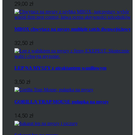
29,00 zł
MBOX chwytacz na myszy multiple catch dwuwejściowy
32,50 zł
LEP NA MYSZY z atraktantem waniliowym
3,50 zł
GORILLA TRAP MOUSE pułapka na myszy
14,50 zł