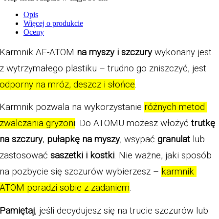
Opis
Więcej o produkcie
Oceny
Karmnik AF-ATOM 
na myszy i szczury
 wykonany jest 
z wytrzymałego plastiku – trudno go zniszczyć, jest 
odporny na mróz, deszcz i słońce
.
Karmnik pozwala na wykorzystanie 
różnych metod 
zwalczania gryzoni
. Do ATOMU możesz włożyć 
trutkę 
na szczury
,
 pułapkę na myszy
, wsypać 
granulat 
lub 
zastosować 
saszetki i kostki
. Nie ważne, jaki sposób 
na pozbycie się szczurów wybierzesz – 
karmnik 
ATOM poradzi sobie z zadaniem
. 
Pamiętaj
, jeśli decydujesz się na trucie szczurów lub 