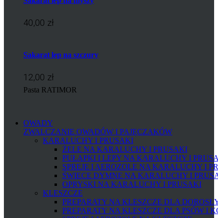
Sakarat lep na myszy
40,00 zł
Sakarat lep na szczury
12,00 zł
Pasta RATIMOR
OWADY
ZWALCZANIE OWADÓW I PAJĘCZAKÓW
KARALUCHY I PRUSAKI
ŻELE NA KARALUCHY I PRUSAKI
PUŁAPKI I LEPY NA KARALUCHY I PRUS
SPREJE I AEROZOLE NA KARALUCHY I P
ŚWIECE DYMNE NA KARALUCHY I PRUS
OPRYSKI NA KARALUCHY I PRUSAKI
KLESZCZE
PREPARATY NA KLESZCZE DLA DOROSŁYC
PREPARATY NA KLESZCZE DLA PSÓW I 