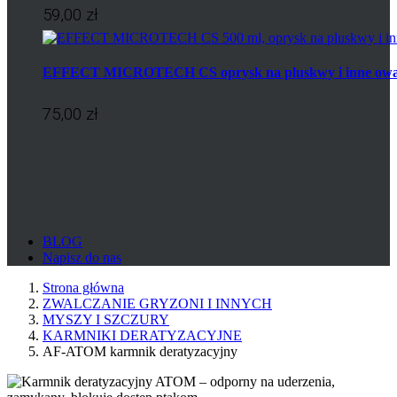
59,00 zł
EFFECT MICROTECH CS oprysk na pluskwy i inne ow
75,00 zł
BLOG
Napisz do nas
Strona główna
ZWALCZANIE GRYZONI I INNYCH
MYSZY I SZCZURY
KARMNIKI DERATYZACYJNE
AF-ATOM karmnik deratyzacyjny