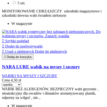
5 szt.
MONITOROWANIE CHRZĄSZCZY szkodniki magazynowe i
szkodniki drewna wabi światłem zielonym
W magazynie

Szybki podgląd

Dodaj do porównywarki

Usuń z ulubionych
Dodaj do ulubionych

Dodaj do koszyka
NARA LURE wabik na myszy i szczury
WABIKI NA MYSZY I SZCZURY
Cena
4,50 zł
WABIK BEZ ALERGENÓW, BEZPIECZNY wabi gryzonie ,
nieatrakcyjny dla owadów i ślimaków aromatyzowany plastik,
odporny na wilgoć , nie...
W magazynie