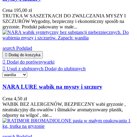
Cena
195,00 zł
TRUTKA W SASZETKACH DO ZWALCZANIA MYSZY I
SZCZURÓW Wygodny, bezpieczny i ekonomiczny sposób na
gryzonie. Produkt pakowany w małe...
search
Podgląd

Dodaj do koszyka

Dodaj do porównywarki

Usuń z ulubionych
Dodaj do ulubionych
NARA LURE wabik na myszy i szczury
Cena
4,50 zł
WABIK BEZ ALERGENÓW, BEZPIECZNY wabi gryzonie ,
nieatrakcyjny dla owadów i ślimaków aromatyzowany plastik,
odporny na wilgoć , nie...
search
Podgląd