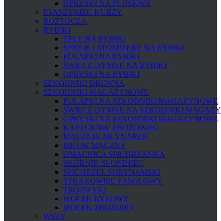
OPRYSKI NA PLUSKWY
PTASZYNIEC KURZY
ROZTOCZA
RYBIKI
ŻELE NA RYBIKI
SPREJE I ATOMIZERY NA RYBIKI
PUŁAPKI NA RYBIKI
ŚWIECE DYMNE NA RYBIKI
OPRYSKI NA RYBIKI
SZKODNIKI DREWNA
SZKODNIKI MAGAZYNOWE
PUŁAPKI NA SZKODNIKI MAGAZYNOWE
ŚWIECE DYMNE NA SZKODNIKI MAGAZ
OPRYSKI NA SZKODNIKI MAGAZYNOWE
KAPTURNIK ZBOŻOWIEC
MĄCZNIK MŁYNAREK
MKLIK MĄCZNY
OMACNICA SPICHRZANKA
SKÓRNIK SŁONINIEC
SPICHRZEL SURYNAMSKI
STRĄKOWIEC FASOLOWY
TROJSZYKI
WOŁEK RYŻOWY
WOŁEK ZBOŻOWY
WSZY