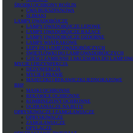
ŚRODKI OCHRONY ROŚLIN
ĆMA BUKSZPANOWA
ŚLIMAKI
LAMPY OWADOBÓJCZE
LAMPY OWADOBÓJCZE LEPOWE
LAMPY OWADOBÓJCZE RAŻĄCE
LAMPY OWADOBÓJCZE OZDOBNE
LAMPY WIATRAKOWE
LEPY DO LAMP OWADOBÓJCZYCH
ŚWIETLÓWKI DO LAMP OWADOBÓJCZYCH
CZĘŚCI ZAMIENNE I AKCESORIA DO LAMP O
MYCIE I DEZYNFEKCJA
DEZYNFEKCJA
MYCIE I PRANIE
MASECZKI I RĘKAWICZKI JEDNORAZOWE
BHP
MASKI OCHRONNE
RĘKAWICE OCHRONNE
KOMBINEZONY OCHRONNE
OCHRANIACZE NA BUTY
OPRYSKIWACZE I ZAMGŁAWIACZE
OPRYSKIWACZE
ZAMGŁAWIACZE
OPYLACZE