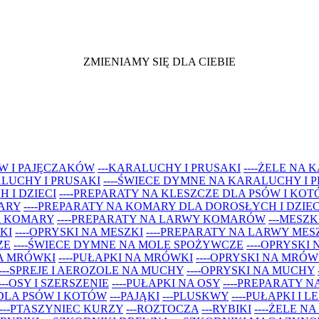
ZMIENIAMY SIĘ DLA CIEBIE
W I PAJĘCZAKÓW
---KARALUCHY I PRUSAKI
----ŻELE NA
ALUCHY I PRUSAKI
----ŚWIECE DYMNE NA KARALUCHY I 
 I DZIECI
----PREPARATY NA KLESZCZE DLA PSÓW I KO
MARY
----PREPARATY NA KOMARY DLA DOROSŁYCH I DZIEC
NA KOMARY
----PREPARATY NA LARWY KOMARÓW
---MESZK
KI
----OPRYSKI NA MESZKI
----PREPARATY NA LARWY MES
ZE
----ŚWIECE DYMNE NA MOLE SPOŻYWCZE
----OPRYSKI
NA MRÓWKI
----PUŁAPKI NA MRÓWKI
----OPRYSKI NA MRÓW
----SPREJE I AEROZOLE NA MUCHY
----OPRYSKI NA MUCHY
---OSY I SZERSZENIE
----PUŁAPKI NA OSY
----PREPARATY N
 DLA PSÓW I KOTÓW
---PAJĄKI
---PLUSKWY
----PUŁAPKI I 
---PTASZYNIEC KURZY
---ROZTOCZA
---RYBIKI
----ŻELE NA