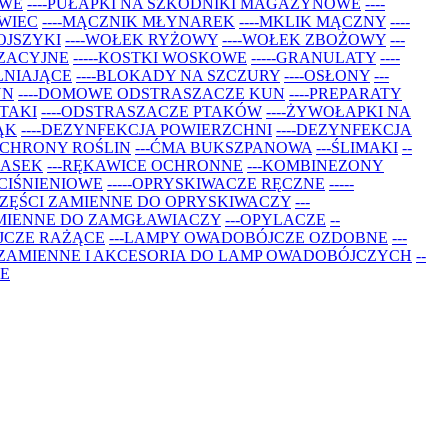
OWE
----PUŁAPKI NA SZKODNIKI MAGAZYNOWE
----
OWIEC
----MĄCZNIK MŁYNAREK
----MKLIK MĄCZNY
----
ROJSZYKI
----WOŁEK RYŻOWY
----WOŁEK ZBOŻOWY
---
YZACYJNE
-----KOSTKI WOSKOWE
-----GRANULATY
----
LNIAJĄCE
----BLOKADY NA SZCZURY
----OSŁONY
---
UN
----DOMOWE ODSTRASZACZE KUN
----PREPARATY
PTAKI
----ODSTRASZACZE PTAKÓW
----ŻYWOŁAPKI NA
ĄK
----DEZYNFEKCJA POWIERZCHNI
----DEZYNFEKCJA
OCHRONY ROŚLIN
---ĆMA BUKSZPANOWA
---ŚLIMAKI
--
 MASEK
---RĘKAWICE OCHRONNE
---KOMBINEZONY
 CIŚNIENIOWE
-----OPRYSKIWACZE RĘCZNE
-----
 CZĘŚCI ZAMIENNE DO OPRYSKIWACZY
---
ZAMIENNE DO ZAMGŁAWIACZY
---OPYLACZE
--
JCZE RAŻĄCE
---LAMPY OWADOBÓJCZE OZDOBNE
---
I ZAMIENNE I AKCESORIA DO LAMP OWADOBÓJCZYCH
--
E