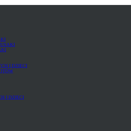
AKI
RUSAKI
AKI
H I DZIECI
KOTÓW
 I DZIECI