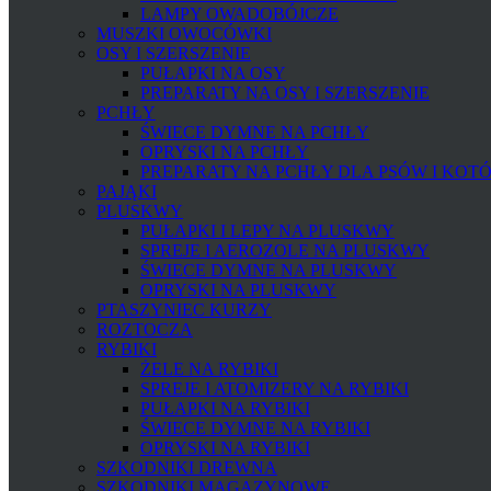
LAMPY OWADOBÓJCZE
MUSZKI OWOCÓWKI
OSY I SZERSZENIE
PUŁAPKI NA OSY
PREPARATY NA OSY I SZERSZENIE
PCHŁY
ŚWIECE DYMNE NA PCHŁY
OPRYSKI NA PCHŁY
PREPARATY NA PCHŁY DLA PSÓW I KOT
PAJĄKI
PLUSKWY
PUŁAPKI I LEPY NA PLUSKWY
SPREJE I AEROZOLE NA PLUSKWY
ŚWIECE DYMNE NA PLUSKWY
OPRYSKI NA PLUSKWY
PTASZYNIEC KURZY
ROZTOCZA
RYBIKI
ŻELE NA RYBIKI
SPREJE I ATOMIZERY NA RYBIKI
PUŁAPKI NA RYBIKI
ŚWIECE DYMNE NA RYBIKI
OPRYSKI NA RYBIKI
SZKODNIKI DREWNA
SZKODNIKI MAGAZYNOWE