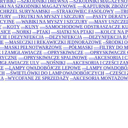
 RYBIKI
---SZKODNIKI DREWNA
---SZKODNIKI MAGAZYN
YSKI NA SZKODNIKI MAGAZYNOWE
----KAPTURNIK ZBOŻ
SPICHRZEL SURYNAMSKI
----STRĄKOWIEC FASOLOWY
----T
CZURY
----TRUTKI NA MYSZY I SZCZURY
-----PASTY DERAT
ACYJNE
----WABIKI NA MYSZY I SZCZURY
----MASY USZCZE
Y
---KOTY
---KUNY
----SAMOCHODOWE ODSTRASZACZE K
ASICE
---NORKI
---PTAKI
----SIATKI NA PTAKI
----KOLCE NA 
CIE I DEZYNFEKCJA
---DEZYNFEKCJA
----DEZYNFEKCJA R
IE
---MASECZKI I RĘKAWICZKI JEDNORAZOWE
--ŚRODKI 
----MASKI PEŁNOTWARZOWE
----PÓŁMASKI
----FILTRY DO
E I ZAMGŁAWIACZE
---OPRYSKIWACZE
----OPRYSKIWACZE
TRYCZNE
----OPRYSKIWACZE SPALINOWE
----AKCESORIA I
AMGŁAWIACZE ULV
----NOŚNIKI
----AKCESORIA I CZĘŚCI 
ZE
---LAMPY OWADOBÓJCZE LEPOWE
---LAMPY OWADOBÓ
CH
---ŚWIETLÓWKI DO LAMP OWADOBÓJCZYCH
---CZĘŚC
NA
--WYCOFANE ZE SPRZEDAŻY
--AKCESORIA MONTAŻOW