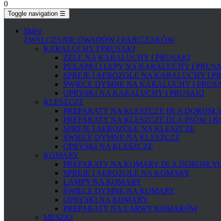
0
Toggle navigation
☰
Sklep
ZWALCZANIE OWADÓW I PAJĘCZAKÓW
KARALUCHY I PRUSAKI
ŻELE NA KARALUCHY I PRUSAKI
PUŁAPKI I LEPY NA KARALUCHY I PRUS
SPREJE I AEROZOLE NA KARALUCHY I P
ŚWIECE DYMNE NA KARALUCHY I PRUS
OPRYSKI NA KARALUCHY I PRUSAKI
KLESZCZE
PREPARATY NA KLESZCZE DLA DOROSŁYC
PREPARATY NA KLESZCZE DLA PSÓW I 
SPREJE I AEROZOLE NA KLESZCZE
ŚWIECE DYMNE NA KLESZCZE
OPRYSKI NA KLESZCZE
KOMARY
PREPARATY NA KOMARY DLA DOROSŁYCH
SPREJE I AEROZOLE NA KOMARY
LAMPY NA KOMARY
ŚWIECE DYMNE NA KOMARY
OPRYSKI NA KOMARY
PREPARATY NA LARWY KOMARÓW
MESZKI