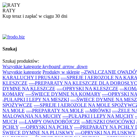
RATY
Kup teraz i zapłać w ciągu 30 dni
Szukaj
Szukaj produktów:
Wszystkie kategorie
keyboard_arrow_down
Wszystkie kategorie
Produkty w sklepie
--ZWALCZANIE OWADÓ
KARALUCHY I PRUSAKI
----SPREJE I AEROZOLE NA KAR
KLESZCZE
----PREPARATY NA KLESZCZE DLA DOROSŁYCH
DYMNE NA KLESZCZE
----OPRYSKI NA KLESZCZE
---KO
KOMARY
----ŚWIECE DYMNE NA KOMARY
----OPRYSKI 
-PUŁAPKI I LEPY NA MESZKI
----ŚWIECE DYMNE NA MESZ
SPOŻYWCZE
----SPREJE I AEROZOLE NA MOLE SPOŻYWC
NA MOLE
----PREPARATY NA MOLE
---MRÓWKI
----ŻELE 
MALOWANIA NA MUCHY
----PUŁAPKI I LEPY NA MUCHY
MUCH
----LAMPY OWADOBÓJCZE
---MUSZKI OWOCÓWKI
PCHŁY
----OPRYSKI NA PCHŁY
----PREPARATY NA PCHŁY
ŚWIECE DYMNE NA PLUSKWY
----OPRYSKI NA PLUSKWY