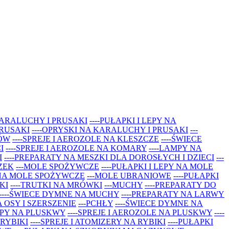
 KARALUCHY I PRUSAKI
----PUŁAPKI I LEPY NA
PRUSAKI
----OPRYSKI NA KARALUCHY I PRUSAKI
---
TÓW
----SPREJE I AEROZOLE NA KLESZCZE
----ŚWIECE
I
----SPREJE I AEROZOLE NA KOMARY
----LAMPY NA
I
----PREPARATY NA MESZKI DLA DOROSŁYCH I DZIECI
---
ZEK
---MOLE SPOŻYWCZE
----PUŁAPKI I LEPY NA MOLE
 NA MOLE SPOŻYWCZE
---MOLE UBRANIOWE
----PUŁAPKI
KI
----TRUTKI NA MRÓWKI
---MUCHY
----PREPARATY DO
----ŚWIECE DYMNE NA MUCHY
----PREPARATY NA LARWY
A OSY I SZERSZENIE
---PCHŁY
----ŚWIECE DYMNE NA
LEPY NA PLUSKWY
----SPREJE I AEROZOLE NA PLUSKWY
----
 RYBIKI
----SPREJE I ATOMIZERY NA RYBIKI
----PUŁAPKI