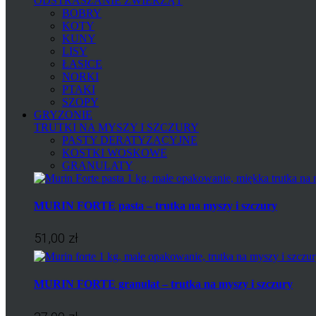
ODSTRASZANIE ZWIERZĄT
BOBRY
KOTY
KUNY
LISY
ŁASICE
NORKI
PTAKI
SZOPY
GRYZONIE
TRUTKI NA MYSZY I SZCZURY
PASTY DERATYZACYJNE
KOSTKI WOSKOWE
GRANULATY
MURIN FORTE pasta – trutka na myszy i szczury
51,00 zł
MURIN FORTE granulat – trutka na myszy i szczury