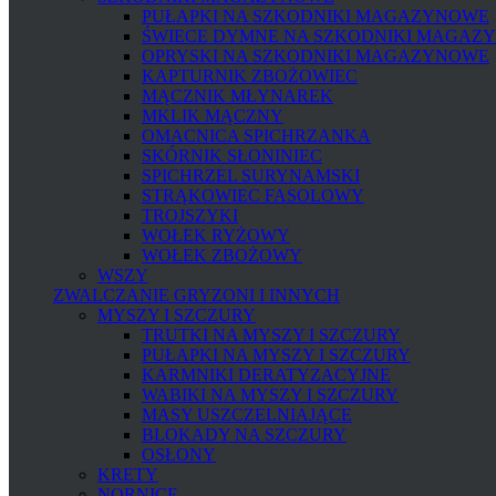
PUŁAPKI NA SZKODNIKI MAGAZYNOWE
ŚWIECE DYMNE NA SZKODNIKI MAGAZ
OPRYSKI NA SZKODNIKI MAGAZYNOWE
KAPTURNIK ZBOŻOWIEC
MĄCZNIK MŁYNAREK
MKLIK MĄCZNY
OMACNICA SPICHRZANKA
SKÓRNIK SŁONINIEC
SPICHRZEL SURYNAMSKI
STRĄKOWIEC FASOLOWY
TROJSZYKI
WOŁEK RYŻOWY
WOŁEK ZBOŻOWY
WSZY
ZWALCZANIE GRYZONI I INNYCH
MYSZY I SZCZURY
TRUTKI NA MYSZY I SZCZURY
PUŁAPKI NA MYSZY I SZCZURY
KARMNIKI DERATYZACYJNE
WABIKI NA MYSZY I SZCZURY
MASY USZCZELNIAJĄCE
BLOKADY NA SZCZURY
OSŁONY
KRETY
NORNICE