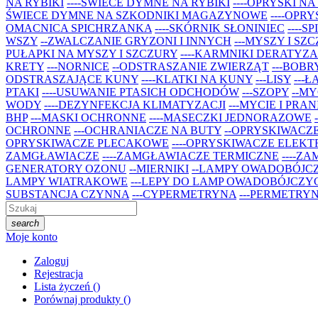
NA RYBIKI
----ŚWIECE DYMNE NA RYBIKI
----OPRYSKI NA
ŚWIECE DYMNE NA SZKODNIKI MAGAZYNOWE
----OPR
OMACNICA SPICHRZANKA
----SKÓRNIK SŁONINIEC
----
WSZY
--ZWALCZANIE GRYZONI I INNYCH
---MYSZY I SZ
PUŁAPKI NA MYSZY I SZCZURY
----KARMNIKI DERATYZ
KRETY
---NORNICE
--ODSTRASZANIE ZWIERZĄT
---BOBR
ODSTRASZAJĄCE KUNY
----KLATKI NA KUNY
---LISY
---Ł
PTAKI
----USUWANIE PTASICH ODCHODÓW
---SZOPY
--MY
WODY
----DEZYNFEKCJA KLIMATYZACJI
---MYCIE I PRAN
BHP
---MASKI OCHRONNE
----MASECZKI JEDNORAZOWE
OCHRONNE
---OCHRANIACZE NA BUTY
--OPRYSKIWACZ
OPRYSKIWACZE PLECAKOWE
----OPRYSKIWACZE ELEK
ZAMGŁAWIACZE
----ZAMGŁAWIACZE TERMICZNE
----Z
GENERATORY OZONU
--MIERNIKI
--LAMPY OWADOBÓJC
LAMPY WIATRAKOWE
---LEPY DO LAMP OWADOBÓJCZY
SUBSTANCJA CZYNNA
---CYPERMETRYNA
---PERMETRY
search
Moje konto
Zaloguj
Rejestracja
Lista życzeń
(
)
Porównaj produkty
(
)