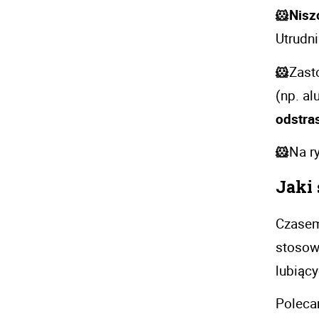
🐹Nisz
Utrudni
🐹
Zast
(np. al
odstra
🐹
Na r
Jaki 
Czasem
stosowa
lubiący
Poleca