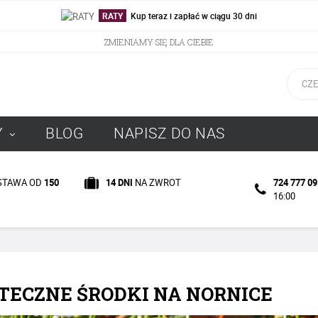
RATY
Kup teraz i zapłać w ciągu 30 dni
ZMIENIAMY SIĘ DLA CIEBIE
Y
BLOG
NAPISZ DO NAS
STAWA OD
150
724 777 09
14 DNI
NA ZWROT
16:00
TECZNE ŚRODKI NA NORNICE