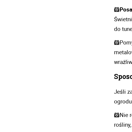
🐹Posa
Świetn
do tune
🐹
Pomy
metalo
wrażliw
Spos
Jeśli z
ogrodu
🐹
Nie 
rośliny