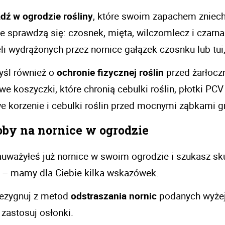
dź w ogrodzie rośliny
, które swoim zapachem zniechę
ie sprawdzą się: czosnek, mięta, wilczomlecz i czar
li wydrążonych przez nornice gałązek czosnku lub tui
śl również o 
ochronie fizycznej roślin
 przed żarłocz
we koszyczki, które chronią cebulki roślin, płotki P
e korzenie i cebulki roślin przed mocnymi ząbkami gr
oby na nornice w ogrodzie
auważyłeś już nornice w swoim ogrodzie i szukasz sk
 – mamy dla Ciebie kilka wskazówek. 
rezygnuj z metod 
odstraszania nornic
 podanych wyżej
, zastosuj osłonki.