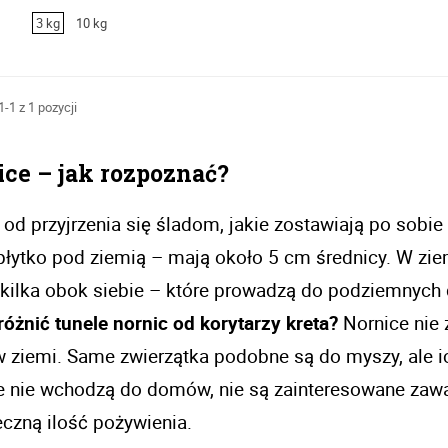
3 kg
10 kg
-1 z 1 pozycji
ce – jak rozpoznać? 
 od przyjrzenia się śladom, jakie zostawiają po sobie
płytko pod ziemią – mają około 5 cm średnicy. W zie
óżnić tunele nornic od korytarzy kreta? 
Nornice nie 
ziemi. Same zwierzątka podobne są do myszy, ale ich 
e nie wchodzą do domów, nie są zainteresowane zawar
czną ilość pożywienia.  