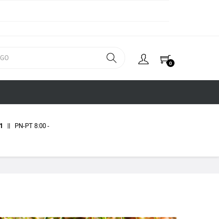
0
1
|| PN-PT 8:00 -