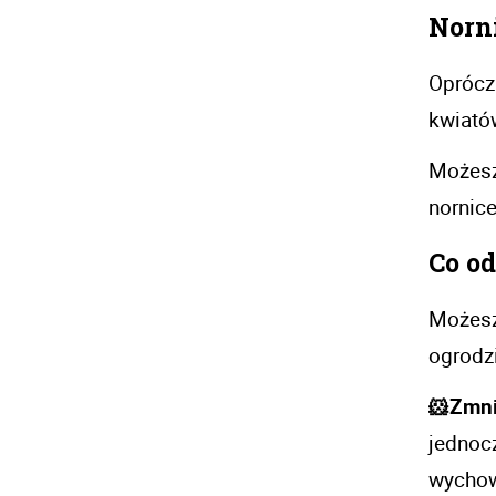
Norni
Oprócz
kwiatów
Możesz
nornice
Co od
Możesz
ogrodzi
🐹Zmni
jednocz
wychow