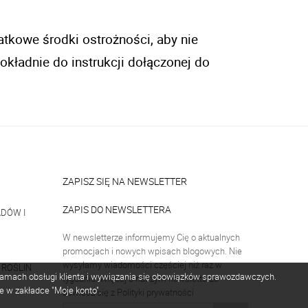
tkowe środki ostrożności, aby nie 
okładnie do instrukcji dołączonej do 
ZAPISZ SIĘ NA NEWSLETTER
ZAPIS DO NEWSLETTERA
DÓW I
W newsletterze informujemy Cię o aktualnych
promocjach i nowych wpisach blogowych. Nie
wysyłamy wiadomości częściej niż raz w
 ROŚLIN
 ramach obsługi klienta i wywiązania się obowiązków sprawozdawczych.
tygodniu. Więcej o naszym newsletterze
e w zakładce "Moje konto".
dowiesz się z Polityki prywatności