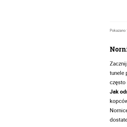
Pokazano 1
Norni
Zacznij
tunele 
Jak odr
kopców 
Nornic
dostate