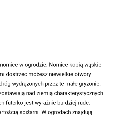
 nornice w ogrodzie. Nornice kopią wąskie 
mi dostrzec możesz niewielkie otwory – 
często kilka obok siebie – które prowadzą do podziemnych dróg wydrążonych przez te małe gryzonie. 
zostawiają nad ziemią charakterystycznych 
futerko jest wyraźnie bardziej rude. 
tością spiżarni. W ogrodach znajdują 