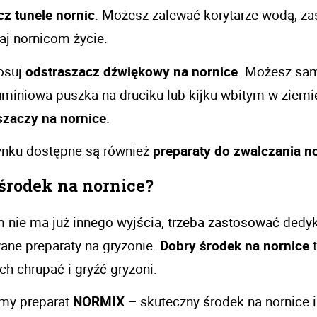
cz tunele nornic
. Możesz zalewać korytarze wodą, za
aj nornicom życie. 
osuj 
odstraszacz dźwiękowy na nornice
. Możesz sam
uminiowa puszka na druciku lub kijku wbitym w ziemię
szaczy na nornice
. 
ynku dostępne są również 
preparaty do zwalczania n
środek na nornice? 
 nie ma już innego wyjścia, trzeba zastosować dedy
ne preparaty na gryzonie. 
Dobry środek na nornice
 
ch chrupać i gryźć gryzoni. 
my preparat 
NORMIX
 – skuteczny środek na nornice i