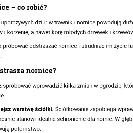
ce – co robić?
 uporczywych dziur w trawniku nornice powodują duże
 i korzenie, a nawet korę młodych drzewek i krzewów.
 próbować odstraszać nornice i utrudniać im życie l
.
strasza nornice? 
 spróbować wprowadzić kilka zmian w ogrodzie, któr
e. 
ejsz warstwę ściółki.
 Ściółkowanie zapobiega wpraw
eśnie stanowi idealne schronienie dla nornic. W głębo
ują potomstwo. 