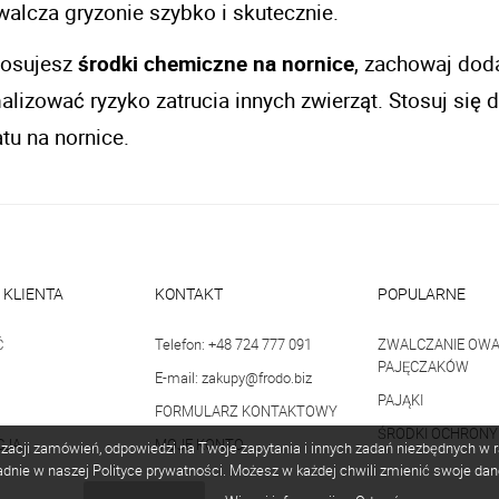
walcza gryzonie szybko i skutecznie. 
tosujesz 
środki chemiczne na nornice
, zachowaj doda
lizować ryzyko zatrucia innych zwierząt. Stosuj się d
tu na nornice. 
 KLIENTA
KONTAKT
POPULARNE
Ć
Telefon: +48 724 777 091
ZWALCZANIE OWA
PAJĘCZAKÓW
E-mail: zakupy@frodo.biz
PAJĄKI
FORMULARZ KONTAKTOWY
ŚRODKI OCHRONY
CJA
MOJE KONTO
lizacji zamówień, odpowiedzi na Twoje zapytania i innych zadań niezbędnych w
dnie w naszej Polityce prywatności. Możesz w każdej chwili zmienić swoje dan