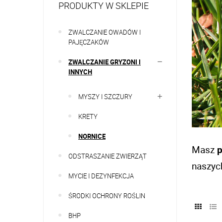
PRODUKTY W SKLEPIE
ZWALCZANIE OWADÓW I
PAJĘCZAKÓW
ZWALCZANIE GRYZONI I
INNYCH
MYSZY I SZCZURY
KRETY
NORNICE
Masz 
p
ODSTRASZANIE ZWIERZĄT
naszyc
MYCIE I DEZYNFEKCJA
ŚRODKI OCHRONY ROŚLIN
BHP