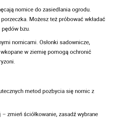
cają nornice do zasiedlania ogrodu. 
na porzeczka. Możesz też próbować wkładać 
, pędów bzu. 
nymi nornicami. Osłonki sadownicze, 
CV wkopane w ziemię pomogą ochronić 
yzoni. 
utecznych metod pozbycia się nornic z 
 – zmień ściółkowanie, zasadź wybrane 