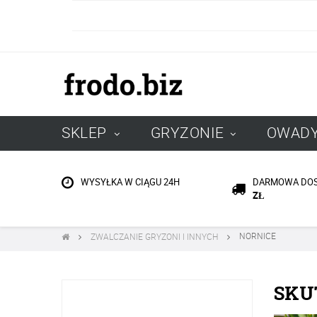
SKLEP
GRYZONIE
OWAD
DARMOWA DO
WYSYŁKA W CIĄGU 24H
ZŁ
NORNICE
ZWALCZANIE GRYZONI I INNYCH
SKU