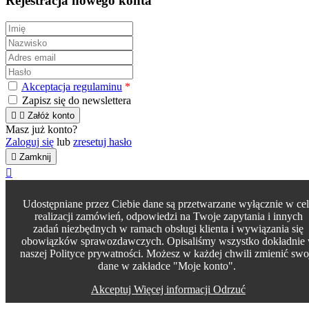
Rejestracja nowego konta
Akceptacja regulaminu
*
Zapisz się do newslettera


Załóż konto
Masz już konto?
Zaloguj się
lub
zresetuj hasło

Zamknij

Udostępniane przez Ciebie dane są przetwarzane wyłącznie w ce
realizacji zamówień, odpowiedzi na Twoje zapytania i innych
zadań niezbędnych w ramach obsługi klienta i wywiązania się
obowiązków sprawozdawczych. Opisaliśmy wszystko dokładnie
naszej Polityce prywatności. Możesz w każdej chwili zmienić swo
dane w zakładce "Moje konto".
Akceptuj
Więcej informacji
Odrzuć