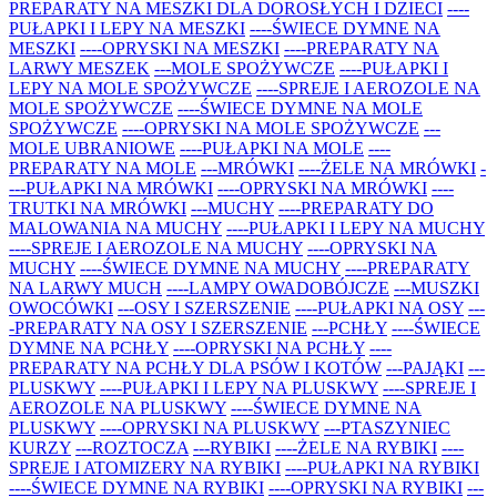
PREPARATY NA MESZKI DLA DOROSŁYCH I DZIECI
----
PUŁAPKI I LEPY NA MESZKI
----ŚWIECE DYMNE NA
MESZKI
----OPRYSKI NA MESZKI
----PREPARATY NA
LARWY MESZEK
---MOLE SPOŻYWCZE
----PUŁAPKI I
LEPY NA MOLE SPOŻYWCZE
----SPREJE I AEROZOLE NA
MOLE SPOŻYWCZE
----ŚWIECE DYMNE NA MOLE
SPOŻYWCZE
----OPRYSKI NA MOLE SPOŻYWCZE
---
MOLE UBRANIOWE
----PUŁAPKI NA MOLE
----
PREPARATY NA MOLE
---MRÓWKI
----ŻELE NA MRÓWKI
-
---PUŁAPKI NA MRÓWKI
----OPRYSKI NA MRÓWKI
----
TRUTKI NA MRÓWKI
---MUCHY
----PREPARATY DO
MALOWANIA NA MUCHY
----PUŁAPKI I LEPY NA MUCHY
----SPREJE I AEROZOLE NA MUCHY
----OPRYSKI NA
MUCHY
----ŚWIECE DYMNE NA MUCHY
----PREPARATY
NA LARWY MUCH
----LAMPY OWADOBÓJCZE
---MUSZKI
OWOCÓWKI
---OSY I SZERSZENIE
----PUŁAPKI NA OSY
---
-PREPARATY NA OSY I SZERSZENIE
---PCHŁY
----ŚWIECE
DYMNE NA PCHŁY
----OPRYSKI NA PCHŁY
----
PREPARATY NA PCHŁY DLA PSÓW I KOTÓW
---PAJĄKI
---
PLUSKWY
----PUŁAPKI I LEPY NA PLUSKWY
----SPREJE I
AEROZOLE NA PLUSKWY
----ŚWIECE DYMNE NA
PLUSKWY
----OPRYSKI NA PLUSKWY
---PTASZYNIEC
KURZY
---ROZTOCZA
---RYBIKI
----ŻELE NA RYBIKI
----
SPREJE I ATOMIZERY NA RYBIKI
----PUŁAPKI NA RYBIKI
----ŚWIECE DYMNE NA RYBIKI
----OPRYSKI NA RYBIKI
---