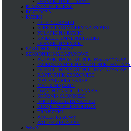
OPRYSKI NA PLUSKWY
PTASZYNIEC KURZY
ROZTOCZA
RYBIKI
ŻELE NA RYBIKI
SPREJE I ATOMIZERY NA RYBIKI
PUŁAPKI NA RYBIKI
ŚWIECE DYMNE NA RYBIKI
OPRYSKI NA RYBIKI
SZKODNIKI DREWNA
SZKODNIKI MAGAZYNOWE
PUŁAPKI NA SZKODNIKI MAGAZYNOWE
ŚWIECE DYMNE NA SZKODNIKI MAGAZ
OPRYSKI NA SZKODNIKI MAGAZYNOWE
KAPTURNIK ZBOŻOWIEC
MĄCZNIK MŁYNAREK
MKLIK MĄCZNY
OMACNICA SPICHRZANKA
SKÓRNIK SŁONINIEC
SPICHRZEL SURYNAMSKI
STRĄKOWIEC FASOLOWY
TROJSZYKI
WOŁEK RYŻOWY
WOŁEK ZBOŻOWY
WSZY