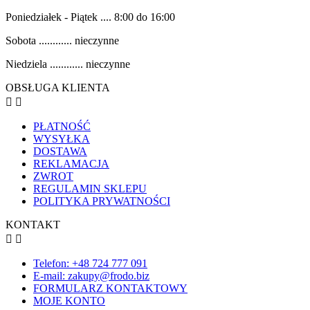
Poniedziałek - Piątek .... 8:00 do 16:00
Sobota ............ nieczynne
Niedziela ............ nieczynne
OBSŁUGA KLIENTA


PŁATNOŚĆ
WYSYŁKA
DOSTAWA
REKLAMACJA
ZWROT
REGULAMIN SKLEPU
POLITYKA PRYWATNOŚCI
KONTAKT


Telefon: +48 724 777 091
E-mail: zakupy@frodo.biz
FORMULARZ KONTAKTOWY
MOJE KONTO