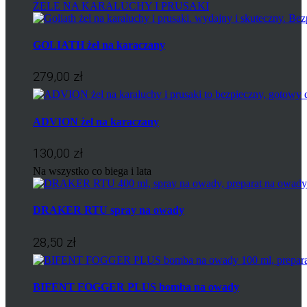
ŻELE NA KARALUCHY I PRUSAKI
GOLIATH żel na karaczany
279,00 zł
ADVION żel na karaczany
130,00 zł
Na wszystko co biega i lata
DRAKER RTU spray na owady
28,50 zł
BIFENT FOGGER PLUS bomba na owady