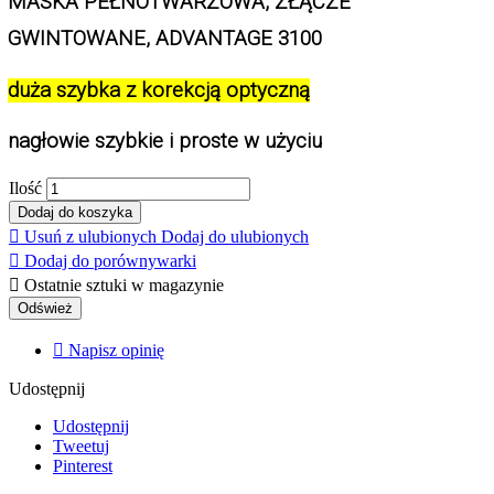
MASKA PEŁNOTWARZOWA, ZŁĄCZE 
GWINTOWANE, ADVANTAGE 3100
duża szybka z korekcją optyczną
nagłowie szybkie i proste w użyciu
Ilość
Dodaj do koszyka

Usuń z ulubionych
Dodaj do ulubionych

Dodaj do porównywarki

Ostatnie sztuki w magazynie

Napisz opinię
Udostępnij
Udostępnij
Tweetuj
Pinterest