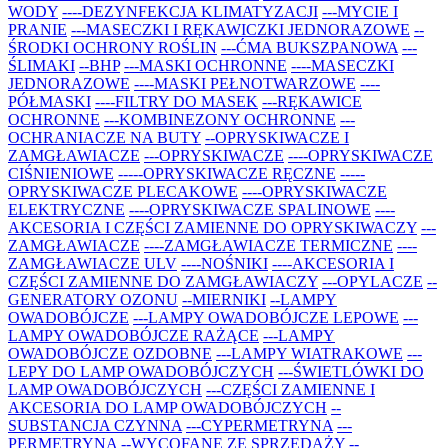
WODY
----DEZYNFEKCJA KLIMATYZACJI
---MYCIE I
PRANIE
---MASECZKI I RĘKAWICZKI JEDNORAZOWE
--
ŚRODKI OCHRONY ROŚLIN
---ĆMA BUKSZPANOWA
---
ŚLIMAKI
--BHP
---MASKI OCHRONNE
----MASECZKI
JEDNORAZOWE
----MASKI PEŁNOTWARZOWE
----
PÓŁMASKI
----FILTRY DO MASEK
---RĘKAWICE
OCHRONNE
---KOMBINEZONY OCHRONNE
---
OCHRANIACZE NA BUTY
--OPRYSKIWACZE I
ZAMGŁAWIACZE
---OPRYSKIWACZE
----OPRYSKIWACZE
CIŚNIENIOWE
-----OPRYSKIWACZE RĘCZNE
-----
OPRYSKIWACZE PLECAKOWE
----OPRYSKIWACZE
ELEKTRYCZNE
----OPRYSKIWACZE SPALINOWE
----
AKCESORIA I CZĘŚCI ZAMIENNE DO OPRYSKIWACZY
---
ZAMGŁAWIACZE
----ZAMGŁAWIACZE TERMICZNE
----
ZAMGŁAWIACZE ULV
----NOŚNIKI
----AKCESORIA I
CZĘŚCI ZAMIENNE DO ZAMGŁAWIACZY
---OPYLACZE
--
GENERATORY OZONU
--MIERNIKI
--LAMPY
OWADOBÓJCZE
---LAMPY OWADOBÓJCZE LEPOWE
---
LAMPY OWADOBÓJCZE RAŻĄCE
---LAMPY
OWADOBÓJCZE OZDOBNE
---LAMPY WIATRAKOWE
---
LEPY DO LAMP OWADOBÓJCZYCH
---ŚWIETLÓWKI DO
LAMP OWADOBÓJCZYCH
---CZĘŚCI ZAMIENNE I
AKCESORIA DO LAMP OWADOBÓJCZYCH
--
SUBSTANCJA CZYNNA
---CYPERMETRYNA
---
PERMETRYNA
--WYCOFANE ZE SPRZEDAŻY
--