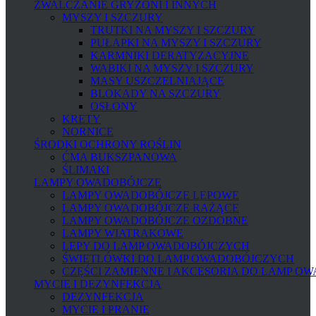
ZWALCZANIE GRYZONI I INNYCH
MYSZY I SZCZURY
TRUTKI NA MYSZY I SZCZURY
PUŁAPKI NA MYSZY I SZCZURY
KARMNIKI DERATYZACYJNE
WABIKI NA MYSZY I SZCZURY
MASY USZCZELNIAJĄCE
BLOKADY NA SZCZURY
OSŁONY
KRETY
NORNICE
ŚRODKI OCHRONY ROŚLIN
ĆMA BUKSZPANOWA
ŚLIMAKI
LAMPY OWADOBÓJCZE
LAMPY OWADOBÓJCZE LEPOWE
LAMPY OWADOBÓJCZE RAŻĄCE
LAMPY OWADOBÓJCZE OZDOBNE
LAMPY WIATRAKOWE
LEPY DO LAMP OWADOBÓJCZYCH
ŚWIETLÓWKI DO LAMP OWADOBÓJCZYCH
CZĘŚCI ZAMIENNE I AKCESORIA DO LAMP O
MYCIE I DEZYNFEKCJA
DEZYNFEKCJA
MYCIE I PRANIE