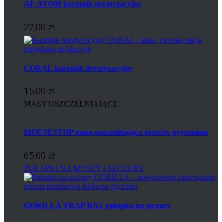
AF-ATOM karmnik deratyzacyjny
22,00 zł
CORAL karmnik deratyzacyjny
15,00 zł
MASY USZCZELNIAJĄCE
MOUSESTOP masa uszczelniająca przeciw gryzoniom
65,00 zł
PUŁAPKI NA MYSZY I SZCZURY
GORILLA TRAP RAT pułapka na szczury