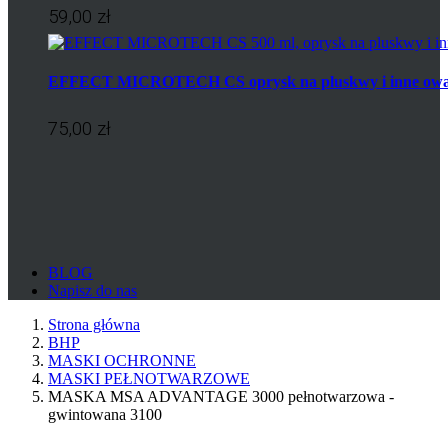
59,00 zł
EFFECT MICROTECH CS oprysk na pluskwy i inne ow
75,00 zł
BLOG
Napisz do nas
Strona główna
BHP
MASKI OCHRONNE
MASKI PEŁNOTWARZOWE
MASKA MSA ADVANTAGE 3000 pełnotwarzowa -
gwintowana 3100