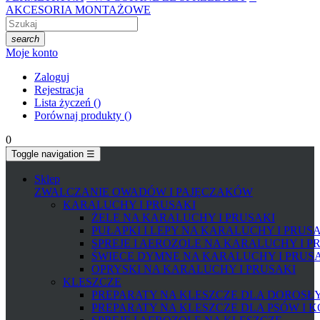
AKCESORIA MONTAŻOWE
search
Moje konto
Zaloguj
Rejestracja
Lista życzeń
(
)
Porównaj produkty
(
)
0
Toggle navigation
☰
Sklep
ZWALCZANIE OWADÓW I PAJĘCZAKÓW
KARALUCHY I PRUSAKI
ŻELE NA KARALUCHY I PRUSAKI
PUŁAPKI I LEPY NA KARALUCHY I PRUS
SPREJE I AEROZOLE NA KARALUCHY I P
ŚWIECE DYMNE NA KARALUCHY I PRUS
OPRYSKI NA KARALUCHY I PRUSAKI
KLESZCZE
PREPARATY NA KLESZCZE DLA DOROSŁYC
PREPARATY NA KLESZCZE DLA PSÓW I 