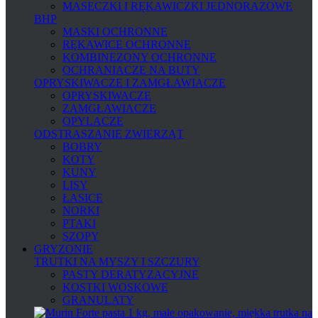
MASECZKI I RĘKAWICZKI JEDNORAZOWE
BHP
MASKI OCHRONNE
RĘKAWICE OCHRONNE
KOMBINEZONY OCHRONNE
OCHRANIACZE NA BUTY
OPRYSKIWACZE I ZAMGŁAWIACZE
OPRYSKIWACZE
ZAMGŁAWIACZE
OPYLACZE
ODSTRASZANIE ZWIERZĄT
BOBRY
KOTY
KUNY
LISY
ŁASICE
NORKI
PTAKI
SZOPY
GRYZONIE
TRUTKI NA MYSZY I SZCZURY
PASTY DERATYZACYJNE
KOSTKI WOSKOWE
GRANULATY