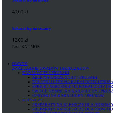
Sakarat lep na myszy
40,00 zł
Sakarat lep na szczury
12,00 zł
Pasta RATIMOR
OWADY
ZWALCZANIE OWADÓW I PAJĘCZAKÓW
KARALUCHY I PRUSAKI
ŻELE NA KARALUCHY I PRUSAKI
PUŁAPKI I LEPY NA KARALUCHY I PRUS
SPREJE I AEROZOLE NA KARALUCHY I P
ŚWIECE DYMNE NA KARALUCHY I PRUS
OPRYSKI NA KARALUCHY I PRUSAKI
KLESZCZE
PREPARATY NA KLESZCZE DLA DOROSŁYC
PREPARATY NA KLESZCZE DLA PSÓW I 