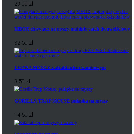
29,00 zł
MBOX chwytacz na myszy multiple catch dwuwejściowy
32,50 zł
LEP NA MYSZY z atraktantem waniliowym
3,50 zł
GORILLA TRAP MOUSE pułapka na myszy
14,50 zł