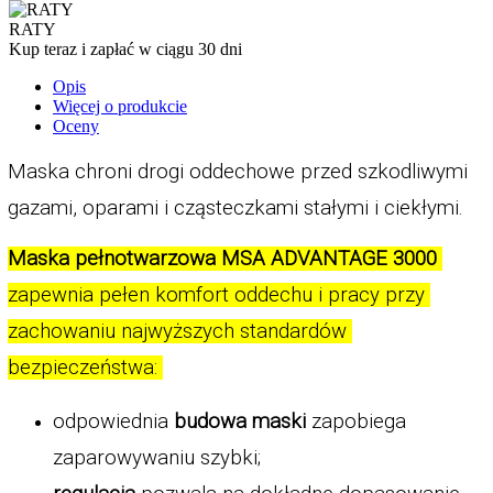
RATY
Kup teraz i zapłać w ciągu 30 dni
Opis
Więcej o produkcie
Oceny
Maska chroni drogi oddechowe przed szkodliwymi 
gazami, oparami i cząsteczkami stałymi i ciekłymi. 
Maska pełnotwarzowa
MSA ADVANTAGE 3000 
zapewnia pełen komfort oddechu i pracy przy 
zachowaniu najwyższych standardów 
bezpieczeństwa: 
odpowiednia 
budowa maski
 zapobiega 
zaparowywaniu szybki; 