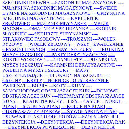
SZKODNIKI DREWNA
---SZKODNIKI MAGAZYNOWE
----
PUŁAPKI NA SZKODNIKI MAGAZYNOWE
----ŚWIECE
DYMNE NA SZKODNIKI MAGAZYNOWE
----OPRYSKI NA
SZKODNIKI MAGAZYNOWE
----KAPTURNIK
ZBOŻOWIEC
----MĄCZNIK MŁYNAREK
----MKLIK
MĄCZNY
----OMACNICA SPICHRZANKA
----SKÓRNIK
SŁONINIEC
----SPICHRZEL SURYNAMSKI
----
STRĄKOWIEC FASOLOWY
----TROJSZYKI
----WOŁEK
RYŻOWY
----WOŁEK ZBOŻOWY
---WSZY
--ZWALCZANIE
GRYZONI I INNYCH
---MYSZY I SZCZURY
----TRUTKI NA
MYSZY I SZCZURY
-----PASTY DERATYZACYJNE
-----
KOSTKI WOSKOWE
-----GRANULATY
----PUŁAPKI NA
MYSZY I SZCZURY
----KARMNIKI DERATYZACYJNE
----
WABIKI NA MYSZY I SZCZURY
----MASY
USZCZELNIAJĄCE
----BLOKADY NA SZCZURY
----
OSŁONY
---KRETY
---NORNICE
--ODSTRASZANIE
ZWIERZĄT
---BOBRY
---KOTY
---KUNY
----
SAMOCHODOWE ODSTRASZACZE KUN
----DOMOWE
ODSTRASZACZE KUN
----PREPARATY ODSTRASZAJĄCE
KUNY
----KLATKI NA KUNY
---LISY
---ŁASICE
---NORKI
---
PTAKI
----SIATKI NA PTAKI
----KOLCE NA PTAKI
----
ODSTRASZACZE PTAKÓW
----ŻYWOŁAPKI NA PTAKI
----
USUWANIE PTASICH ODCHODÓW
---SZOPY
--MYCIE I
DEZYNFEKCJA
---DEZYNFEKCJA
----DEZYNFEKCJA RĄK
----DEZYNFEKCJA POWIERZCHNI
----DEZYNFEKCJA