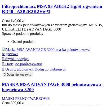
Filtropochłaniacz MSA 93 ABEK2 Hg/St z gwintem
RD40 - A2B2E2K2HgP3
Cena
149,00 zł
filtr do masek pełnotwarzowych ze złączem gwintowym: MSA 3S,
ULTRA ELITE i ADVANTAGE 3000
Sprawdź podobne produkty
Ostatni produkt

Szybki podgląd

Dodaj do porównywarki

Usuń z ulubionych
Dodaj do ulubionych

Dodaj do koszyka
MASKA MSA ADVANTAGE 3000 pełnotwarzowa -
bagnetowa 3200
MASKI PEŁNOTWARZOWE
Cena
800,00 zł