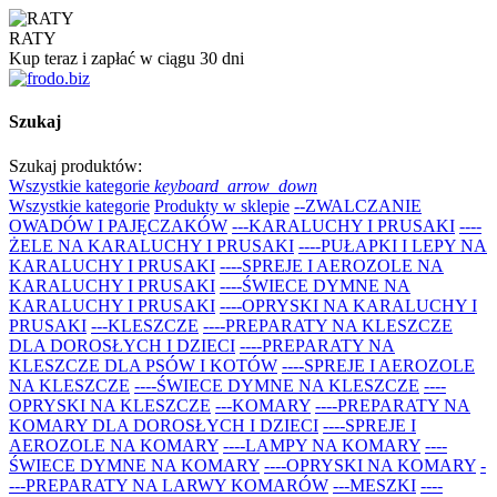
RATY
Kup teraz i zapłać w ciągu 30 dni
Szukaj
Szukaj produktów:
Wszystkie kategorie
keyboard_arrow_down
Wszystkie kategorie
Produkty w sklepie
--ZWALCZANIE
OWADÓW I PAJĘCZAKÓW
---KARALUCHY I PRUSAKI
----
ŻELE NA KARALUCHY I PRUSAKI
----PUŁAPKI I LEPY NA
KARALUCHY I PRUSAKI
----SPREJE I AEROZOLE NA
KARALUCHY I PRUSAKI
----ŚWIECE DYMNE NA
KARALUCHY I PRUSAKI
----OPRYSKI NA KARALUCHY I
PRUSAKI
---KLESZCZE
----PREPARATY NA KLESZCZE
DLA DOROSŁYCH I DZIECI
----PREPARATY NA
KLESZCZE DLA PSÓW I KOTÓW
----SPREJE I AEROZOLE
NA KLESZCZE
----ŚWIECE DYMNE NA KLESZCZE
----
OPRYSKI NA KLESZCZE
---KOMARY
----PREPARATY NA
KOMARY DLA DOROSŁYCH I DZIECI
----SPREJE I
AEROZOLE NA KOMARY
----LAMPY NA KOMARY
----
ŚWIECE DYMNE NA KOMARY
----OPRYSKI NA KOMARY
-
---PREPARATY NA LARWY KOMARÓW
---MESZKI
----