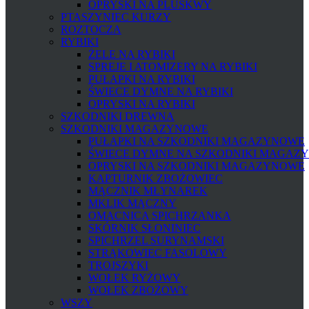
OPRYSKI NA PLUSKWY
PTASZYNIEC KURZY
ROZTOCZA
RYBIKI
ŻELE NA RYBIKI
SPREJE I ATOMIZERY NA RYBIKI
PUŁAPKI NA RYBIKI
ŚWIECE DYMNE NA RYBIKI
OPRYSKI NA RYBIKI
SZKODNIKI DREWNA
SZKODNIKI MAGAZYNOWE
PUŁAPKI NA SZKODNIKI MAGAZYNOWE
ŚWIECE DYMNE NA SZKODNIKI MAGAZ
OPRYSKI NA SZKODNIKI MAGAZYNOWE
KAPTURNIK ZBOŻOWIEC
MĄCZNIK MŁYNAREK
MKLIK MĄCZNY
OMACNICA SPICHRZANKA
SKÓRNIK SŁONINIEC
SPICHRZEL SURYNAMSKI
STRĄKOWIEC FASOLOWY
TROJSZYKI
WOŁEK RYŻOWY
WOŁEK ZBOŻOWY
WSZY