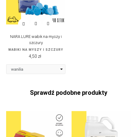

NARA LURE wabik na myszy i
szczury
WABIKI NA MYSZY I SZCZURY
Cena
4,50 zł
Sprawdź podobne produkty