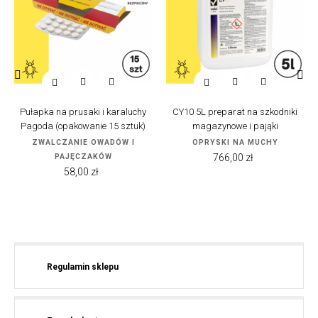


‹
›
Pułapka na prusaki i karaluchy
CY10 5L preparat na szkodniki
Pagoda (opakowanie 15 sztuk)
magazynowe i pająki
ZWALCZANIE OWADÓW I
OPRYSKI NA MUCHY
Cena
PAJĘCZAKÓW
766,00 zł
Cena
58,00 zł
Regulamin sklepu