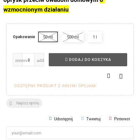
wzmocnionym działaniu
50 ml
500 ml
1 l
Opakowanie
DODAJ DO KOSZYKA

DOSTĘPNY PRODUKT Z INNYMI OPCJAMI
Napisz opinię

Udostępnij
Tweetuj
Pinterest