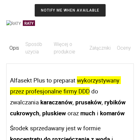
NOTIFY ME WHEN AVAILABLE
RATY
Sposób
Więcej o
Opis
Załączniki
Oceny
użycia
produkcie
Alfasekt Plus to preparat 
wykorzystywany 
przez profesjonalne firmy DDD
 do 
zwalczania 
karaczanów
, 
prusaków
, 
rybików 
cukrowych
, 
pluskiew
 oraz 
much
 i 
komarów
Środek sprzedawany jest w formie 
koncentratu do rozcieńczania z wodą
 i 