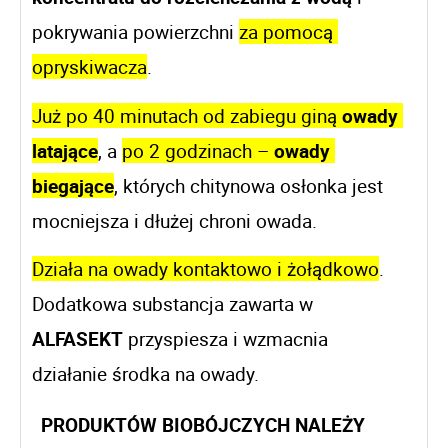
pokrywania powierzchni 
za pomocą 
opryskiwacza
. 
Już po 40 minutach od zabiegu giną 
owady 
latające
, a 
po 2 godzinach – 
owady 
biegające
, których chitynowa osłonka jest 
mocniejsza i dłużej chroni owada. 
Działa na owady kontaktowo i żołądkowo
. 
Dodatkowa substancja zawarta w 
ALFASEKT
 przyspiesza i wzmacnia 
działanie środka na owady. 
PRODUKTÓW BIOBÓJCZYCH NALEŻY