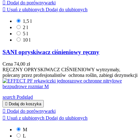

Dodaj do porównywarki

Usuń z ulubionych
Dodaj do ulubionych
1,5 l
2 l
5 l
10 l
SANI opryskiwacz ciśnieniowy ręczny
Cena
74,00 zł
RĘCZNY OPRYSKIWACZ CIŚNIENIOWY wytrzymały,
polecany przez profesjonalistów ochrona roślin, zabiegi dezynsekcji
search
Podgląd

Dodaj do koszyka

Dodaj do porównywarki

Usuń z ulubionych
Dodaj do ulubionych
M
L