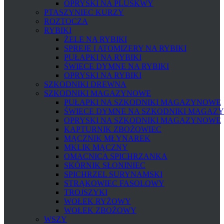
OPRYSKI NA PLUSKWY
PTASZYNIEC KURZY
ROZTOCZA
RYBIKI
ŻELE NA RYBIKI
SPREJE I ATOMIZERY NA RYBIKI
PUŁAPKI NA RYBIKI
ŚWIECE DYMNE NA RYBIKI
OPRYSKI NA RYBIKI
SZKODNIKI DREWNA
SZKODNIKI MAGAZYNOWE
PUŁAPKI NA SZKODNIKI MAGAZYNOWE
ŚWIECE DYMNE NA SZKODNIKI MAGAZ
OPRYSKI NA SZKODNIKI MAGAZYNOWE
KAPTURNIK ZBOŻOWIEC
MĄCZNIK MŁYNAREK
MKLIK MĄCZNY
OMACNICA SPICHRZANKA
SKÓRNIK SŁONINIEC
SPICHRZEL SURYNAMSKI
STRĄKOWIEC FASOLOWY
TROJSZYKI
WOŁEK RYŻOWY
WOŁEK ZBOŻOWY
WSZY