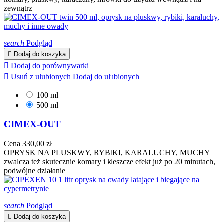
zewnątrz
search
Podgląd

Dodaj do koszyka

Dodaj do porównywarki

Usuń z ulubionych
Dodaj do ulubionych
100 ml
500 ml
CIMEX-OUT
Cena
330,00 zł
OPRYSK NA PLUSKWY, RYBIKI, KARALUCHY, MUCHY
zwalcza też skutecznie komary i kleszcze efekt już po 20 minutach,
podwójne działanie
search
Podgląd

Dodaj do koszyka