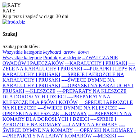
RATY
Kup teraz i zapłać w ciągu 30 dni
Szukaj
Szukaj produktów:
Wszystkie kategorie
keyboard_arrow_down
Wszystkie kategorie
Produkty w sklepie
--ZWALCZANIE
OWADÓW I PAJĘCZAKÓW
---KARALUCHY I PRUSAKI
----
ŻELE NA KARALUCHY I PRUSAKI
----PUŁAPKI I LEPY NA
KARALUCHY I PRUSAKI
----SPREJE I AEROZOLE NA
KARALUCHY I PRUSAKI
----ŚWIECE DYMNE NA
KARALUCHY I PRUSAKI
----OPRYSKI NA KARALUCHY I
PRUSAKI
---KLESZCZE
----PREPARATY NA KLESZCZE
DLA DOROSŁYCH I DZIECI
----PREPARATY NA
KLESZCZE DLA PSÓW I KOTÓW
----SPREJE I AEROZOLE
NA KLESZCZE
----ŚWIECE DYMNE NA KLESZCZE
----
OPRYSKI NA KLESZCZE
---KOMARY
----PREPARATY NA
KOMARY DLA DOROSŁYCH I DZIECI
----SPREJE I
AEROZOLE NA KOMARY
----LAMPY NA KOMARY
----
ŚWIECE DYMNE NA KOMARY
----OPRYSKI NA KOMARY
-
---PREPARATY NA LARWY KOMARÓW
---MESZKI
----