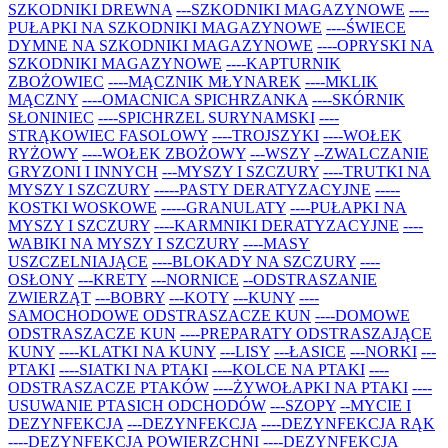
SZKODNIKI DREWNA
---SZKODNIKI MAGAZYNOWE
----
PUŁAPKI NA SZKODNIKI MAGAZYNOWE
----ŚWIECE
DYMNE NA SZKODNIKI MAGAZYNOWE
----OPRYSKI NA
SZKODNIKI MAGAZYNOWE
----KAPTURNIK
ZBOŻOWIEC
----MĄCZNIK MŁYNAREK
----MKLIK
MĄCZNY
----OMACNICA SPICHRZANKA
----SKÓRNIK
SŁONINIEC
----SPICHRZEL SURYNAMSKI
----
STRĄKOWIEC FASOLOWY
----TROJSZYKI
----WOŁEK
RYŻOWY
----WOŁEK ZBOŻOWY
---WSZY
--ZWALCZANIE
GRYZONI I INNYCH
---MYSZY I SZCZURY
----TRUTKI NA
MYSZY I SZCZURY
-----PASTY DERATYZACYJNE
-----
KOSTKI WOSKOWE
-----GRANULATY
----PUŁAPKI NA
MYSZY I SZCZURY
----KARMNIKI DERATYZACYJNE
----
WABIKI NA MYSZY I SZCZURY
----MASY
USZCZELNIAJĄCE
----BLOKADY NA SZCZURY
----
OSŁONY
---KRETY
---NORNICE
--ODSTRASZANIE
ZWIERZĄT
---BOBRY
---KOTY
---KUNY
----
SAMOCHODOWE ODSTRASZACZE KUN
----DOMOWE
ODSTRASZACZE KUN
----PREPARATY ODSTRASZAJĄCE
KUNY
----KLATKI NA KUNY
---LISY
---ŁASICE
---NORKI
---
PTAKI
----SIATKI NA PTAKI
----KOLCE NA PTAKI
----
ODSTRASZACZE PTAKÓW
----ŻYWOŁAPKI NA PTAKI
----
USUWANIE PTASICH ODCHODÓW
---SZOPY
--MYCIE I
DEZYNFEKCJA
---DEZYNFEKCJA
----DEZYNFEKCJA RĄK
----DEZYNFEKCJA POWIERZCHNI
----DEZYNFEKCJA