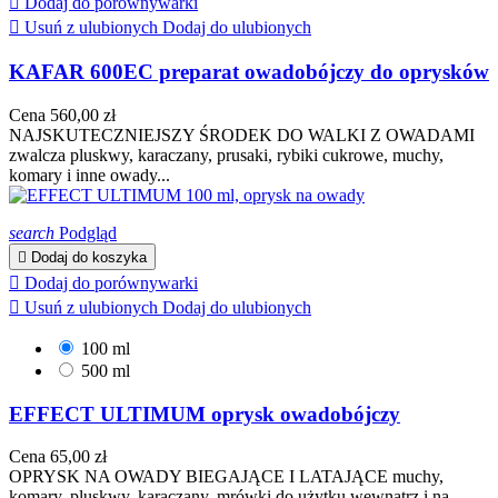

Dodaj do porównywarki

Usuń z ulubionych
Dodaj do ulubionych
KAFAR 600EC preparat owadobójczy do oprysków
Cena
560,00 zł
NAJSKUTECZNIEJSZY ŚRODEK DO WALKI Z OWADAMI
zwalcza pluskwy, karaczany, prusaki, rybiki cukrowe, muchy,
komary i inne owady...
search
Podgląd

Dodaj do koszyka

Dodaj do porównywarki

Usuń z ulubionych
Dodaj do ulubionych
100 ml
500 ml
EFFECT ULTIMUM oprysk owadobójczy
Cena
65,00 zł
OPRYSK NA OWADY BIEGAJĄCE I LATAJĄCE muchy,
komary, pluskwy, karaczany, mrówki do użytku wewnątrz i na