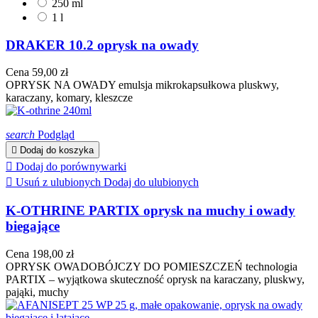
250 ml
1 l
DRAKER 10.2 oprysk na owady
Cena
59,00 zł
OPRYSK NA OWADY emulsja mikrokapsułkowa pluskwy,
karaczany, komary, kleszcze
search
Podgląd

Dodaj do koszyka

Dodaj do porównywarki

Usuń z ulubionych
Dodaj do ulubionych
K-OTHRINE PARTIX oprysk na muchy i owady
biegające
Cena
198,00 zł
OPRYSK OWADOBÓJCZY DO POMIESZCZEŃ technologia
PARTIX – wyjątkowa skuteczność oprysk na karaczany, pluskwy,
pająki, muchy