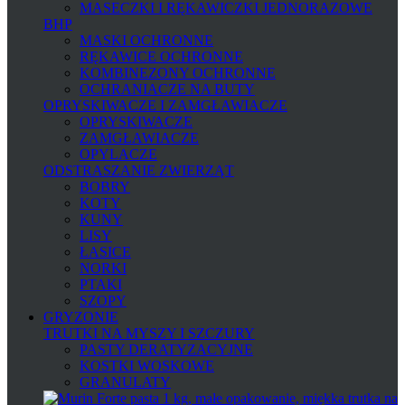
MASECZKI I RĘKAWICZKI JEDNORAZOWE
BHP
MASKI OCHRONNE
RĘKAWICE OCHRONNE
KOMBINEZONY OCHRONNE
OCHRANIACZE NA BUTY
OPRYSKIWACZE I ZAMGŁAWIACZE
OPRYSKIWACZE
ZAMGŁAWIACZE
OPYLACZE
ODSTRASZANIE ZWIERZĄT
BOBRY
KOTY
KUNY
LISY
ŁASICE
NORKI
PTAKI
SZOPY
GRYZONIE
TRUTKI NA MYSZY I SZCZURY
PASTY DERATYZACYJNE
KOSTKI WOSKOWE
GRANULATY