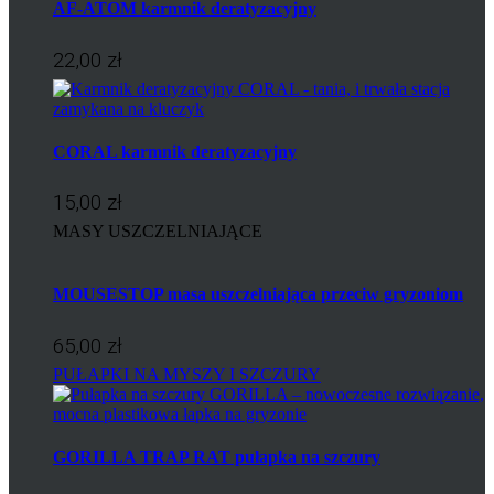
AF-ATOM karmnik deratyzacyjny
22,00 zł
CORAL karmnik deratyzacyjny
15,00 zł
MASY USZCZELNIAJĄCE
MOUSESTOP masa uszczelniająca przeciw gryzoniom
65,00 zł
PUŁAPKI NA MYSZY I SZCZURY
GORILLA TRAP RAT pułapka na szczury