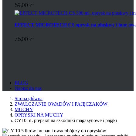
59,00 zł
EFFECT MICROTECH CS oprysk na pluskwy i inne ow
75,00 zł
BLOG
Napisz do nas
Strona główna
ZWALCZANIE OWADÓW I PAJĘCZAKÓW
MUCHY
OPRYSKI NA MUCHY
CY10 5L preparat na szkodniki magazynowe i pająki