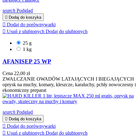
search
Podgląd

Dodaj do koszyka

Dodaj do porównywarki

Usuń z ulubionych
Dodaj do ulubionych
25 g
1 kg
AFANISEP 25 WP
Cena
22,00 zł
ZWALCZANIE OWADÓW LATAJĄCYCH I BIEGAJĄCYCH
oprysk na muchy, komary, kleszcze, karaluchy, pchły nowoczesny i
ekonomiczny preparat
search
Podgląd

Dodaj do koszyka

Dodaj do porównywarki

Usuń z ulubionych
Dodaj do ulubionych