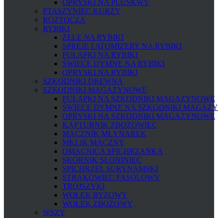
OPRYSKI NA PLUSKWY
PTASZYNIEC KURZY
ROZTOCZA
RYBIKI
ŻELE NA RYBIKI
SPREJE I ATOMIZERY NA RYBIKI
PUŁAPKI NA RYBIKI
ŚWIECE DYMNE NA RYBIKI
OPRYSKI NA RYBIKI
SZKODNIKI DREWNA
SZKODNIKI MAGAZYNOWE
PUŁAPKI NA SZKODNIKI MAGAZYNOWE
ŚWIECE DYMNE NA SZKODNIKI MAGAZ
OPRYSKI NA SZKODNIKI MAGAZYNOWE
KAPTURNIK ZBOŻOWIEC
MĄCZNIK MŁYNAREK
MKLIK MĄCZNY
OMACNICA SPICHRZANKA
SKÓRNIK SŁONINIEC
SPICHRZEL SURYNAMSKI
STRĄKOWIEC FASOLOWY
TROJSZYKI
WOŁEK RYŻOWY
WOŁEK ZBOŻOWY
WSZY