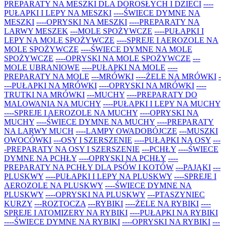
PREPARATY NA MESZKI DLA DOROSŁYCH I DZIECI
----
PUŁAPKI I LEPY NA MESZKI
----ŚWIECE DYMNE NA
MESZKI
----OPRYSKI NA MESZKI
----PREPARATY NA
LARWY MESZEK
---MOLE SPOŻYWCZE
----PUŁAPKI I
LEPY NA MOLE SPOŻYWCZE
----SPREJE I AEROZOLE NA
MOLE SPOŻYWCZE
----ŚWIECE DYMNE NA MOLE
SPOŻYWCZE
----OPRYSKI NA MOLE SPOŻYWCZE
---
MOLE UBRANIOWE
----PUŁAPKI NA MOLE
----
PREPARATY NA MOLE
---MRÓWKI
----ŻELE NA MRÓWKI
-
---PUŁAPKI NA MRÓWKI
----OPRYSKI NA MRÓWKI
----
TRUTKI NA MRÓWKI
---MUCHY
----PREPARATY DO
MALOWANIA NA MUCHY
----PUŁAPKI I LEPY NA MUCHY
----SPREJE I AEROZOLE NA MUCHY
----OPRYSKI NA
MUCHY
----ŚWIECE DYMNE NA MUCHY
----PREPARATY
NA LARWY MUCH
----LAMPY OWADOBÓJCZE
---MUSZKI
OWOCÓWKI
---OSY I SZERSZENIE
----PUŁAPKI NA OSY
---
-PREPARATY NA OSY I SZERSZENIE
---PCHŁY
----ŚWIECE
DYMNE NA PCHŁY
----OPRYSKI NA PCHŁY
----
PREPARATY NA PCHŁY DLA PSÓW I KOTÓW
---PAJĄKI
---
PLUSKWY
----PUŁAPKI I LEPY NA PLUSKWY
----SPREJE I
AEROZOLE NA PLUSKWY
----ŚWIECE DYMNE NA
PLUSKWY
----OPRYSKI NA PLUSKWY
---PTASZYNIEC
KURZY
---ROZTOCZA
---RYBIKI
----ŻELE NA RYBIKI
----
SPREJE I ATOMIZERY NA RYBIKI
----PUŁAPKI NA RYBIKI
----ŚWIECE DYMNE NA RYBIKI
----OPRYSKI NA RYBIKI
---