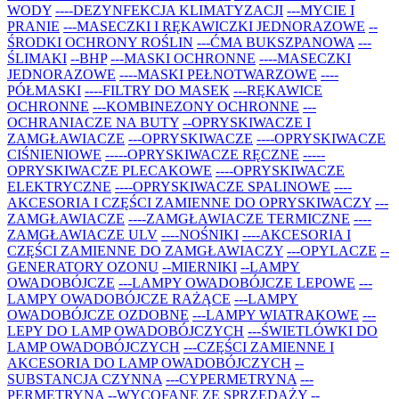
WODY
----DEZYNFEKCJA KLIMATYZACJI
---MYCIE I
PRANIE
---MASECZKI I RĘKAWICZKI JEDNORAZOWE
--
ŚRODKI OCHRONY ROŚLIN
---ĆMA BUKSZPANOWA
---
ŚLIMAKI
--BHP
---MASKI OCHRONNE
----MASECZKI
JEDNORAZOWE
----MASKI PEŁNOTWARZOWE
----
PÓŁMASKI
----FILTRY DO MASEK
---RĘKAWICE
OCHRONNE
---KOMBINEZONY OCHRONNE
---
OCHRANIACZE NA BUTY
--OPRYSKIWACZE I
ZAMGŁAWIACZE
---OPRYSKIWACZE
----OPRYSKIWACZE
CIŚNIENIOWE
-----OPRYSKIWACZE RĘCZNE
-----
OPRYSKIWACZE PLECAKOWE
----OPRYSKIWACZE
ELEKTRYCZNE
----OPRYSKIWACZE SPALINOWE
----
AKCESORIA I CZĘŚCI ZAMIENNE DO OPRYSKIWACZY
---
ZAMGŁAWIACZE
----ZAMGŁAWIACZE TERMICZNE
----
ZAMGŁAWIACZE ULV
----NOŚNIKI
----AKCESORIA I
CZĘŚCI ZAMIENNE DO ZAMGŁAWIACZY
---OPYLACZE
--
GENERATORY OZONU
--MIERNIKI
--LAMPY
OWADOBÓJCZE
---LAMPY OWADOBÓJCZE LEPOWE
---
LAMPY OWADOBÓJCZE RAŻĄCE
---LAMPY
OWADOBÓJCZE OZDOBNE
---LAMPY WIATRAKOWE
---
LEPY DO LAMP OWADOBÓJCZYCH
---ŚWIETLÓWKI DO
LAMP OWADOBÓJCZYCH
---CZĘŚCI ZAMIENNE I
AKCESORIA DO LAMP OWADOBÓJCZYCH
--
SUBSTANCJA CZYNNA
---CYPERMETRYNA
---
PERMETRYNA
--WYCOFANE ZE SPRZEDAŻY
--