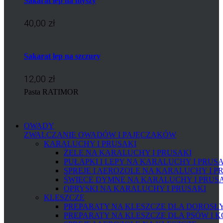
Sakarat lep na myszy
40,00 zł
Sakarat lep na szczury
12,00 zł
Pasta RATIMOR
OWADY
ZWALCZANIE OWADÓW I PAJĘCZAKÓW
KARALUCHY I PRUSAKI
ŻELE NA KARALUCHY I PRUSAKI
PUŁAPKI I LEPY NA KARALUCHY I PRUS
SPREJE I AEROZOLE NA KARALUCHY I P
ŚWIECE DYMNE NA KARALUCHY I PRUS
OPRYSKI NA KARALUCHY I PRUSAKI
KLESZCZE
PREPARATY NA KLESZCZE DLA DOROSŁYC
PREPARATY NA KLESZCZE DLA PSÓW I 