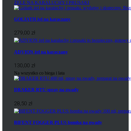
ŻELE NA KARALUCHY I PRUSAKI
GOLIATH żel na karaczany
279,00 zł
ADVION żel na karaczany
130,00 zł
Na wszystko co biega i lata
DRAKER RTU spray na owady
28,50 zł
BIFENT FOGGER PLUS bomba na owady