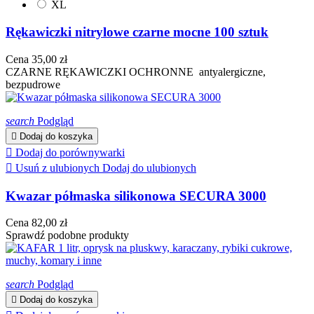
XL
Rękawiczki nitrylowe czarne mocne 100 sztuk
Cena
35,00 zł
CZARNE RĘKAWICZKI OCHRONNE antyalergiczne,
bezpudrowe
search
Podgląd

Dodaj do koszyka

Dodaj do porównywarki

Usuń z ulubionych
Dodaj do ulubionych
Kwazar półmaska silikonowa SECURA 3000
Cena
82,00 zł
Sprawdź podobne produkty
search
Podgląd

Dodaj do koszyka