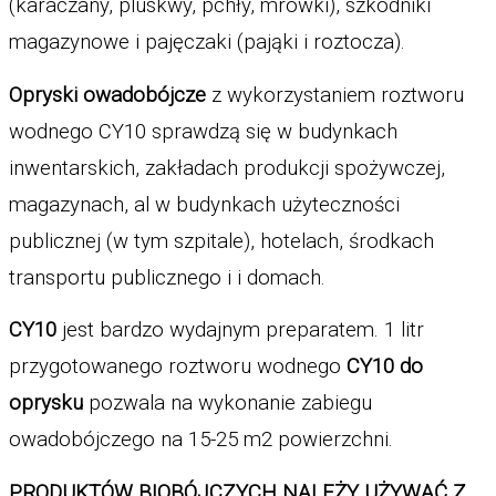
(karaczany, pluskwy, pchły, mrówki), szkodniki 
magazynowe i pajęczaki (pająki i roztocza). 
Opryski owadobójcze
 z wykorzystaniem roztworu 
wodnego CY10 sprawdzą się w budynkach 
inwentarskich, zakładach produkcji spożywczej, 
magazynach, al w budynkach użyteczności 
publicznej (w tym szpitale), hotelach, środkach 
transportu publicznego i i domach. 
CY10
 jest bardzo wydajnym preparatem. 1 litr 
przygotowanego roztworu wodnego 
CY10 do 
oprysku
 pozwala na wykonanie zabiegu 
owadobójczego na 15-25 m2 powierzchni. 
PRODUKTÓW BIOBÓJCZYCH NALEŻY UŻYWAĆ Z 