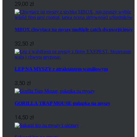
29,00 zł
MBOX chwytacz na myszy multiple catch dwuwejściowy
32,50 zł
LEP NA MYSZY z atraktantem waniliowym
3,50 zł
GORILLA TRAP MOUSE pułapka na myszy
14,50 zł