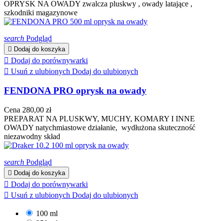
OPRYSK NA OWADY zwalcza pluskwy , owady latające ,
szkodniki magazynowe
search
Podgląd

Dodaj do koszyka

Dodaj do porównywarki

Usuń z ulubionych
Dodaj do ulubionych
FENDONA PRO oprysk na owady
Cena
280,00 zł
PREPARAT NA PLUSKWY, MUCHY, KOMARY I INNE
OWADY natychmiastowe działanie, wydłużona skuteczność
niezawodny skład
search
Podgląd

Dodaj do koszyka

Dodaj do porównywarki

Usuń z ulubionych
Dodaj do ulubionych
100 ml