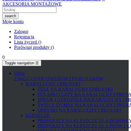
AKCESORIA MONTAŻOWE
search
Moje konto
Zaloguj
Rejestracja
Lista życzeń
(
)
Porównaj produkty
(
)
0
Toggle navigation
☰
Sklep
ZWALCZANIE OWADÓW I PAJĘCZAKÓW
KARALUCHY I PRUSAKI
ŻELE NA KARALUCHY I PRUSAKI
PUŁAPKI I LEPY NA KARALUCHY I PRUS
SPREJE I AEROZOLE NA KARALUCHY I P
ŚWIECE DYMNE NA KARALUCHY I PRUS
OPRYSKI NA KARALUCHY I PRUSAKI
KLESZCZE
PREPARATY NA KLESZCZE DLA DOROSŁYC
PREPARATY NA KLESZCZE DLA PSÓW I 