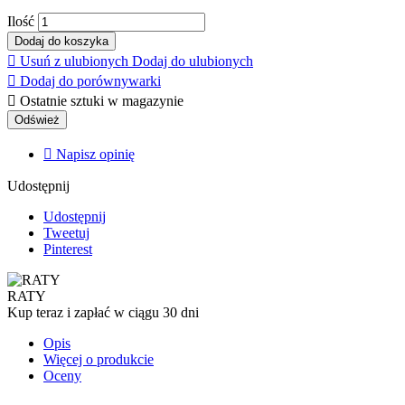
Ilość
Dodaj do koszyka

Usuń z ulubionych
Dodaj do ulubionych

Dodaj do porównywarki

Ostatnie sztuki w magazynie

Napisz opinię
Udostępnij
Udostępnij
Tweetuj
Pinterest
RATY
Kup teraz i zapłać w ciągu 30 dni
Opis
Więcej o produkcie
Oceny