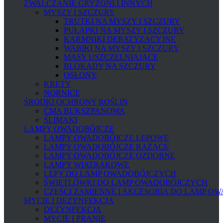
ZWALCZANIE GRYZONI I INNYCH
MYSZY I SZCZURY
TRUTKI NA MYSZY I SZCZURY
PUŁAPKI NA MYSZY I SZCZURY
KARMNIKI DERATYZACYJNE
WABIKI NA MYSZY I SZCZURY
MASY USZCZELNIAJĄCE
BLOKADY NA SZCZURY
OSŁONY
KRETY
NORNICE
ŚRODKI OCHRONY ROŚLIN
ĆMA BUKSZPANOWA
ŚLIMAKI
LAMPY OWADOBÓJCZE
LAMPY OWADOBÓJCZE LEPOWE
LAMPY OWADOBÓJCZE RAŻĄCE
LAMPY OWADOBÓJCZE OZDOBNE
LAMPY WIATRAKOWE
LEPY DO LAMP OWADOBÓJCZYCH
ŚWIETLÓWKI DO LAMP OWADOBÓJCZYCH
CZĘŚCI ZAMIENNE I AKCESORIA DO LAMP O
MYCIE I DEZYNFEKCJA
DEZYNFEKCJA
MYCIE I PRANIE