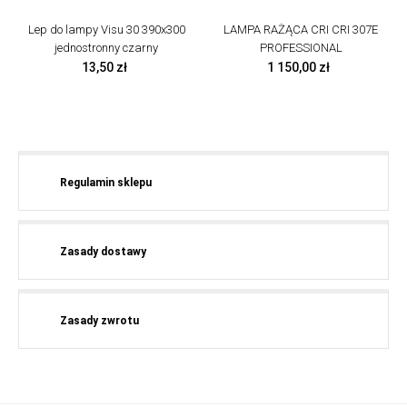
Lep do lampy Visu 30 390x300
LAMPA RAŻĄCA CRI CRI 307E
jednostronny czarny
PROFESSIONAL
Cena
Cena
13,50 zł
1 150,00 zł
Regulamin sklepu
Zasady dostawy
Zasady zwrotu