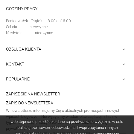
GODZINY PRACY
Poniedziałek - Piątek .... 8:00 do 16:00
Sobota ............ nieczynne
Niedziela ............ nieczynne
OBSŁUGA KLIENTA

KONTAKT

POPULARNE

ZAPISZ SIĘ NA NEWSLETTER
ZAPIS DO NEWSLETTERA
W newsletterze informujemy Cię o aktualnych promocjach i nowych
wpisach blogowych. Nie wysyłamy wiadomości częściej niż raz w
Udostępniane przez Ciebie dane są przetwarzane wyłącznie w celu
tygodniu. Więcej o naszym newsletterze dowiesz się z Polityki
realizacji zamówień, odpowiedzi na Twoje zapytania i innych
prywatności
zadań niezbędnych w ramach obsługi klienta i wywiązania się