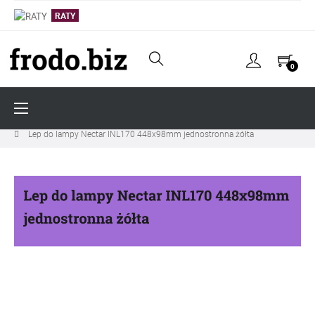
RATY
0
Toggle
☰
navigation
LAMPY OWADOBÓJCZE
LEPY DO LAMP OWADOBÓJCZYCH
Lep do lampy Nectar INL170 448x98mm jednostronna żółta