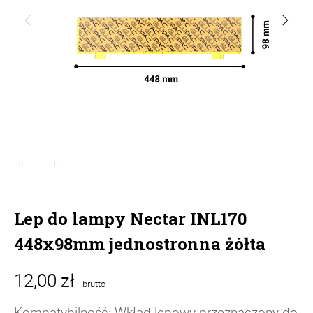
Lep do lampy Nectar INL170
448x98mm jednostronna żółta
12,00 zł
brutto
Kompatybilność: Wkład lepowy przeznaczony do