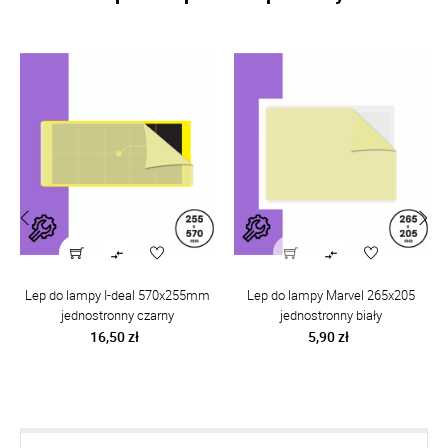


‹
›
Lep do lampy I-deal 570x255mm
Lep do lampy Marvel 265x205
jednostronny czarny
jednostronny biały
Cena
Cena
16,50 zł
5,90 zł