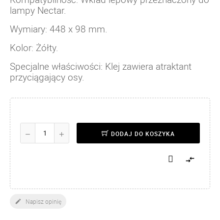
lampy Nectar.
Wymiary: 448 x 98 mm.
Kolor: Żółty.
Specjalne właściwości: Klej zawiera atraktant
przyciągający osy.
DODAJ DO KOSZYKA

Napisz opinię
