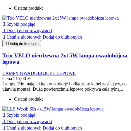
Ostatni produkt

Szybki podgląd

Dodaj do porównywarki

Usuń z ulubionych
Dodaj do ulubionych

Dodaj do koszyka
Trio VELO nierdzewna 2x15W lampa owadobójcza
lepowa
LAMPY OWADOBÓJCZE LEPOWE
Cena
515,00 zł
Lampy Trio mają lekką konstrukcję i odłączany kabel zasilający, co
ułatwia montaż. Duża powierzchnia lepowa pokrywa całą tylną...
Ostatni produkt

Szybki podgląd

Dodaj do porównywarki

Usuń z ulubionych
Dodaj do ulubionych