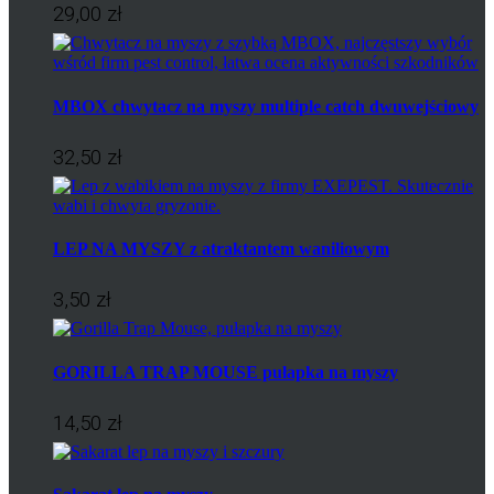
29,00 zł
MBOX chwytacz na myszy multiple catch dwuwejściowy
32,50 zł
LEP NA MYSZY z atraktantem waniliowym
3,50 zł
GORILLA TRAP MOUSE pułapka na myszy
14,50 zł