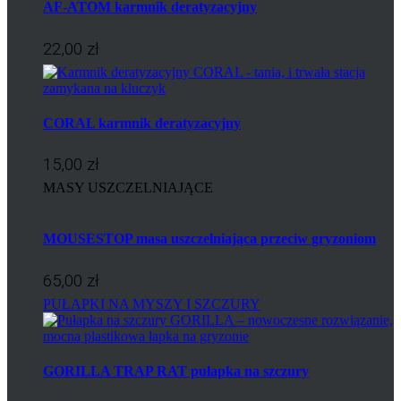
AF-ATOM karmnik deratyzacyjny
22,00 zł
CORAL karmnik deratyzacyjny
15,00 zł
MASY USZCZELNIAJĄCE
MOUSESTOP masa uszczelniająca przeciw gryzoniom
65,00 zł
PUŁAPKI NA MYSZY I SZCZURY
GORILLA TRAP RAT pułapka na szczury