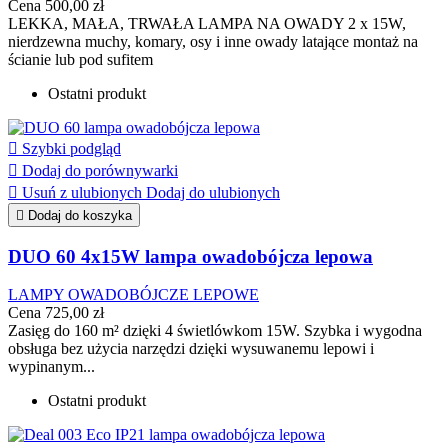
Cena
500,00 zł
LEKKA, MAŁA, TRWAŁA LAMPA NA OWADY 2 x 15W,
nierdzewna muchy, komary, osy i inne owady latające montaż na
ścianie lub pod sufitem
Ostatni produkt

Szybki podgląd

Dodaj do porównywarki

Usuń z ulubionych
Dodaj do ulubionych

Dodaj do koszyka
DUO 60 4x15W lampa owadobójcza lepowa
LAMPY OWADOBÓJCZE LEPOWE
Cena
725,00 zł
Zasięg do 160 m² dzięki 4 świetlówkom 15W. Szybka i wygodna
obsługa bez użycia narzędzi dzięki wysuwanemu lepowi i
wypinanym...
Ostatni produkt