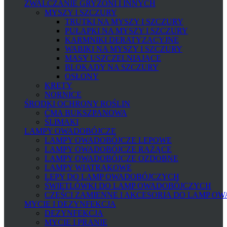
ZWALCZANIE GRYZONI I INNYCH
MYSZY I SZCZURY
TRUTKI NA MYSZY I SZCZURY
PUŁAPKI NA MYSZY I SZCZURY
KARMNIKI DERATYZACYJNE
WABIKI NA MYSZY I SZCZURY
MASY USZCZELNIAJĄCE
BLOKADY NA SZCZURY
OSŁONY
KRETY
NORNICE
ŚRODKI OCHRONY ROŚLIN
ĆMA BUKSZPANOWA
ŚLIMAKI
LAMPY OWADOBÓJCZE
LAMPY OWADOBÓJCZE LEPOWE
LAMPY OWADOBÓJCZE RAŻĄCE
LAMPY OWADOBÓJCZE OZDOBNE
LAMPY WIATRAKOWE
LEPY DO LAMP OWADOBÓJCZYCH
ŚWIETLÓWKI DO LAMP OWADOBÓJCZYCH
CZĘŚCI ZAMIENNE I AKCESORIA DO LAMP O
MYCIE I DEZYNFEKCJA
DEZYNFEKCJA
MYCIE I PRANIE