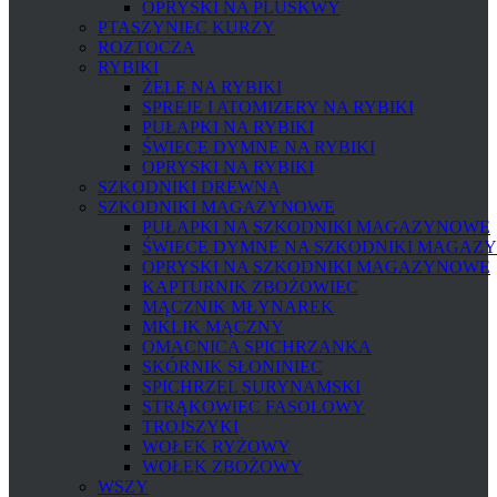
OPRYSKI NA PLUSKWY
PTASZYNIEC KURZY
ROZTOCZA
RYBIKI
ŻELE NA RYBIKI
SPREJE I ATOMIZERY NA RYBIKI
PUŁAPKI NA RYBIKI
ŚWIECE DYMNE NA RYBIKI
OPRYSKI NA RYBIKI
SZKODNIKI DREWNA
SZKODNIKI MAGAZYNOWE
PUŁAPKI NA SZKODNIKI MAGAZYNOWE
ŚWIECE DYMNE NA SZKODNIKI MAGAZ
OPRYSKI NA SZKODNIKI MAGAZYNOWE
KAPTURNIK ZBOŻOWIEC
MĄCZNIK MŁYNAREK
MKLIK MĄCZNY
OMACNICA SPICHRZANKA
SKÓRNIK SŁONINIEC
SPICHRZEL SURYNAMSKI
STRĄKOWIEC FASOLOWY
TROJSZYKI
WOŁEK RYŻOWY
WOŁEK ZBOŻOWY
WSZY