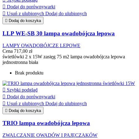

Dodaj do porównywarki

Usuń z ulubionych
Dodaj do ulubionych

Dodaj do koszyka
LLP WE-SB 30 lampa owadobójcza lepowa
LAMPY OWADOBÓJCZE LEPOWE
Cena
717,00 zł
świetlówki 2 x 15W zasięg 75 m2 lampa owadobójcza lepowa
jednostronna biała
Brak produktu

Szybki podgląd

Dodaj do porównywarki

Usuń z ulubionych
Dodaj do ulubionych

Dodaj do koszyka
TRIO lampa owadobójcza lepowa
ZWALCZANIE OWADÓW I PAJĘCZAKÓW