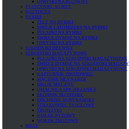
OPRYSKI NA PLUSKWY
PTASZYNIEC KURZY
ROZTOCZA
RYBIKI
ŻELE NA RYBIKI
SPREJE I ATOMIZERY NA RYBIKI
PUŁAPKI NA RYBIKI
ŚWIECE DYMNE NA RYBIKI
OPRYSKI NA RYBIKI
SZKODNIKI DREWNA
SZKODNIKI MAGAZYNOWE
PUŁAPKI NA SZKODNIKI MAGAZYNOWE
ŚWIECE DYMNE NA SZKODNIKI MAGAZ
OPRYSKI NA SZKODNIKI MAGAZYNOWE
KAPTURNIK ZBOŻOWIEC
MĄCZNIK MŁYNAREK
MKLIK MĄCZNY
OMACNICA SPICHRZANKA
SKÓRNIK SŁONINIEC
SPICHRZEL SURYNAMSKI
STRĄKOWIEC FASOLOWY
TROJSZYKI
WOŁEK RYŻOWY
WOŁEK ZBOŻOWY
WSZY