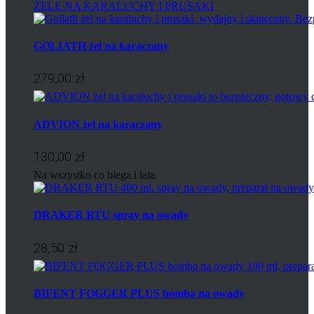
ŻELE NA KARALUCHY I PRUSAKI
GOLIATH żel na karaczany
279,00 zł
ADVION żel na karaczany
130,00 zł
Na wszystko co biega i lata
DRAKER RTU spray na owady
28,50 zł
BIFENT FOGGER PLUS bomba na owady