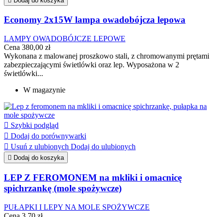

Dodaj do koszyka
Economy 2x15W lampa owadobójcza lepowa
LAMPY OWADOBÓJCZE LEPOWE
Cena
380,00 zł
Wykonana z malowanej proszkowo stali, z chromowanymi prętami
zabezpieczającymi świetlówki oraz lep. Wyposażona w 2
świetlówki...
W magazynie

Szybki podgląd

Dodaj do porównywarki

Usuń z ulubionych
Dodaj do ulubionych

Dodaj do koszyka
LEP Z FEROMONEM na mkliki i omacnicę
spichrzankę (mole spożywcze)
PUŁAPKI I LEPY NA MOLE SPOŻYWCZE
Cena
3,70 zł