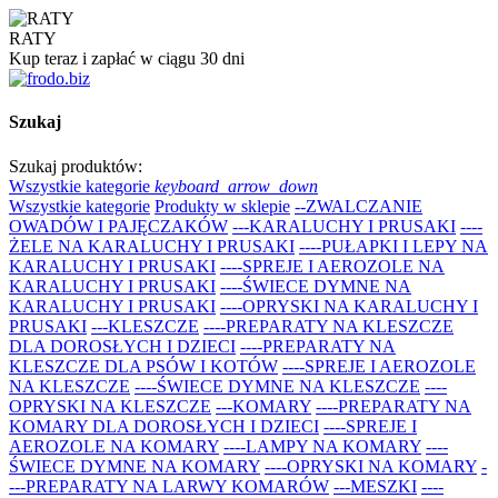
RATY
Kup teraz i zapłać w ciągu 30 dni
Szukaj
Szukaj produktów:
Wszystkie kategorie
keyboard_arrow_down
Wszystkie kategorie
Produkty w sklepie
--ZWALCZANIE
OWADÓW I PAJĘCZAKÓW
---KARALUCHY I PRUSAKI
----
ŻELE NA KARALUCHY I PRUSAKI
----PUŁAPKI I LEPY NA
KARALUCHY I PRUSAKI
----SPREJE I AEROZOLE NA
KARALUCHY I PRUSAKI
----ŚWIECE DYMNE NA
KARALUCHY I PRUSAKI
----OPRYSKI NA KARALUCHY I
PRUSAKI
---KLESZCZE
----PREPARATY NA KLESZCZE
DLA DOROSŁYCH I DZIECI
----PREPARATY NA
KLESZCZE DLA PSÓW I KOTÓW
----SPREJE I AEROZOLE
NA KLESZCZE
----ŚWIECE DYMNE NA KLESZCZE
----
OPRYSKI NA KLESZCZE
---KOMARY
----PREPARATY NA
KOMARY DLA DOROSŁYCH I DZIECI
----SPREJE I
AEROZOLE NA KOMARY
----LAMPY NA KOMARY
----
ŚWIECE DYMNE NA KOMARY
----OPRYSKI NA KOMARY
-
---PREPARATY NA LARWY KOMARÓW
---MESZKI
----