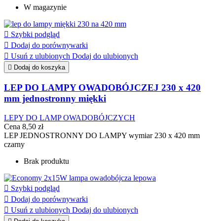
W magazynie

Szybki podgląd

Dodaj do porównywarki

Usuń z ulubionych
Dodaj do ulubionych

Dodaj do koszyka
LEP DO LAMPY OWADOBÓJCZEJ 230 x 420
mm jednostronny miękki
LEPY DO LAMP OWADOBÓJCZYCH
Cena
8,50 zł
LEP JEDNOSTRONNY DO LAMPY wymiar 230 x 420 mm
czarny
Brak produktu

Szybki podgląd

Dodaj do porównywarki

Usuń z ulubionych
Dodaj do ulubionych