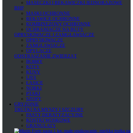
MASECZKI I RĘKAWICZKI JEDNORAZOWE
BHP
MASKI OCHRONNE
RĘKAWICE OCHRONNE
KOMBINEZONY OCHRONNE
OCHRANIACZE NA BUTY
OPRYSKIWACZE I ZAMGŁAWIACZE
OPRYSKIWACZE
ZAMGŁAWIACZE
OPYLACZE
ODSTRASZANIE ZWIERZĄT
BOBRY
KOTY
KUNY
LISY
ŁASICE
NORKI
PTAKI
SZOPY
GRYZONIE
TRUTKI NA MYSZY I SZCZURY
PASTY DERATYZACYJNE
KOSTKI WOSKOWE
GRANULATY