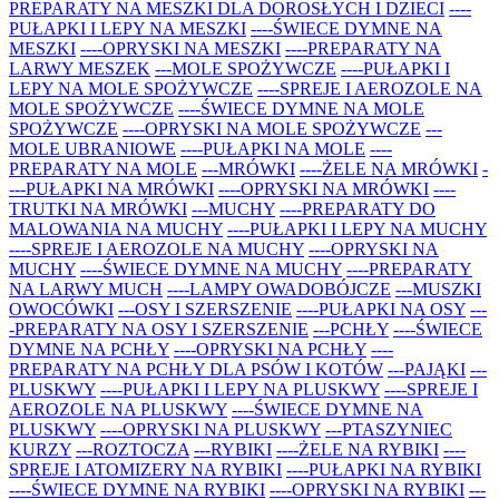
PREPARATY NA MESZKI DLA DOROSŁYCH I DZIECI
----
PUŁAPKI I LEPY NA MESZKI
----ŚWIECE DYMNE NA
MESZKI
----OPRYSKI NA MESZKI
----PREPARATY NA
LARWY MESZEK
---MOLE SPOŻYWCZE
----PUŁAPKI I
LEPY NA MOLE SPOŻYWCZE
----SPREJE I AEROZOLE NA
MOLE SPOŻYWCZE
----ŚWIECE DYMNE NA MOLE
SPOŻYWCZE
----OPRYSKI NA MOLE SPOŻYWCZE
---
MOLE UBRANIOWE
----PUŁAPKI NA MOLE
----
PREPARATY NA MOLE
---MRÓWKI
----ŻELE NA MRÓWKI
-
---PUŁAPKI NA MRÓWKI
----OPRYSKI NA MRÓWKI
----
TRUTKI NA MRÓWKI
---MUCHY
----PREPARATY DO
MALOWANIA NA MUCHY
----PUŁAPKI I LEPY NA MUCHY
----SPREJE I AEROZOLE NA MUCHY
----OPRYSKI NA
MUCHY
----ŚWIECE DYMNE NA MUCHY
----PREPARATY
NA LARWY MUCH
----LAMPY OWADOBÓJCZE
---MUSZKI
OWOCÓWKI
---OSY I SZERSZENIE
----PUŁAPKI NA OSY
---
-PREPARATY NA OSY I SZERSZENIE
---PCHŁY
----ŚWIECE
DYMNE NA PCHŁY
----OPRYSKI NA PCHŁY
----
PREPARATY NA PCHŁY DLA PSÓW I KOTÓW
---PAJĄKI
---
PLUSKWY
----PUŁAPKI I LEPY NA PLUSKWY
----SPREJE I
AEROZOLE NA PLUSKWY
----ŚWIECE DYMNE NA
PLUSKWY
----OPRYSKI NA PLUSKWY
---PTASZYNIEC
KURZY
---ROZTOCZA
---RYBIKI
----ŻELE NA RYBIKI
----
SPREJE I ATOMIZERY NA RYBIKI
----PUŁAPKI NA RYBIKI
----ŚWIECE DYMNE NA RYBIKI
----OPRYSKI NA RYBIKI
---