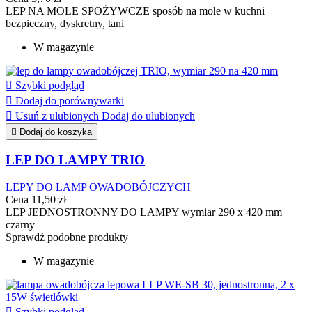
LEP NA MOLE SPOŻYWCZE sposób na mole w kuchni
bezpieczny, dyskretny, tani
W magazynie

Szybki podgląd

Dodaj do porównywarki

Usuń z ulubionych
Dodaj do ulubionych

Dodaj do koszyka
LEP DO LAMPY TRIO
LEPY DO LAMP OWADOBÓJCZYCH
Cena
11,50 zł
LEP JEDNOSTRONNY DO LAMPY wymiar 290 x 420 mm
czarny
Sprawdź podobne produkty
W magazynie

Szybki podgląd