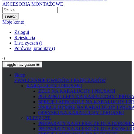
AKCESORIA MONTAŻOWE
search
Moje konto
Zaloguj
Rejestracja
Lista życzeń
(
)
Porównaj produkty
(
)
0
Toggle navigation
☰
Sklep
ZWALCZANIE OWADÓW I PAJĘCZAKÓW
KARALUCHY I PRUSAKI
ŻELE NA KARALUCHY I PRUSAKI
PUŁAPKI I LEPY NA KARALUCHY I PRUS
SPREJE I AEROZOLE NA KARALUCHY I P
ŚWIECE DYMNE NA KARALUCHY I PRUS
OPRYSKI NA KARALUCHY I PRUSAKI
KLESZCZE
PREPARATY NA KLESZCZE DLA DOROSŁYC
PREPARATY NA KLESZCZE DLA PSÓW I 