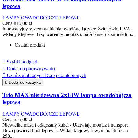
lepowa
LAMPY OWADOBÓJCZE LEPOWE
Cena
815,00 zł
Innowacyjny system wabienia owadów, łączący świetlówki UVA i
wkłady klejowe. Trzy warianty montażu: na ścianie, na suficie lub...
Ostatni produkt

Szybki podgląd

Dodaj do porównywarki

Usuń z ulubionych
Dodaj do ulubionych

Dodaj do koszyka
Trio MAX nierdzewna 2x18W lampa owadobójcza
lepowa
LAMPY OWADOBÓJCZE LEPOWE
Cena
555,00 zł
Niewielka masa i odłączany kabel - Ułatwiają montaż i transport.
Duża powierzchnia lepowa - Wkład klejowy o wymiarach 572 x
293...