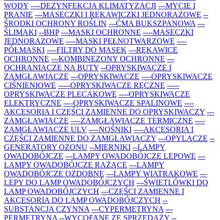
WODY
----DEZYNFEKCJA KLIMATYZACJI
---MYCIE I
PRANIE
---MASECZKI I RĘKAWICZKI JEDNORAZOWE
--
ŚRODKI OCHRONY ROŚLIN
---ĆMA BUKSZPANOWA
---
ŚLIMAKI
--BHP
---MASKI OCHRONNE
----MASECZKI
JEDNORAZOWE
----MASKI PEŁNOTWARZOWE
----
PÓŁMASKI
----FILTRY DO MASEK
---RĘKAWICE
OCHRONNE
---KOMBINEZONY OCHRONNE
---
OCHRANIACZE NA BUTY
--OPRYSKIWACZE I
ZAMGŁAWIACZE
---OPRYSKIWACZE
----OPRYSKIWACZE
CIŚNIENIOWE
-----OPRYSKIWACZE RĘCZNE
-----
OPRYSKIWACZE PLECAKOWE
----OPRYSKIWACZE
ELEKTRYCZNE
----OPRYSKIWACZE SPALINOWE
----
AKCESORIA I CZĘŚCI ZAMIENNE DO OPRYSKIWACZY
---
ZAMGŁAWIACZE
----ZAMGŁAWIACZE TERMICZNE
----
ZAMGŁAWIACZE ULV
----NOŚNIKI
----AKCESORIA I
CZĘŚCI ZAMIENNE DO ZAMGŁAWIACZY
---OPYLACZE
--
GENERATORY OZONU
--MIERNIKI
--LAMPY
OWADOBÓJCZE
---LAMPY OWADOBÓJCZE LEPOWE
---
LAMPY OWADOBÓJCZE RAŻĄCE
---LAMPY
OWADOBÓJCZE OZDOBNE
---LAMPY WIATRAKOWE
---
LEPY DO LAMP OWADOBÓJCZYCH
---ŚWIETLÓWKI DO
LAMP OWADOBÓJCZYCH
---CZĘŚCI ZAMIENNE I
AKCESORIA DO LAMP OWADOBÓJCZYCH
--
SUBSTANCJA CZYNNA
---CYPERMETRYNA
---
PERMETRYNA
--WYCOFANE ZE SPRZEDAŻY
--