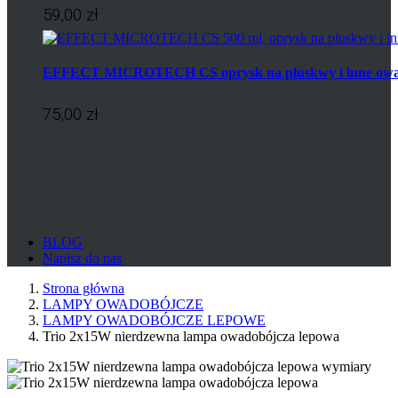
59,00 zł
EFFECT MICROTECH CS oprysk na pluskwy i inne ow
75,00 zł
BLOG
Napisz do nas
Strona główna
LAMPY OWADOBÓJCZE
LAMPY OWADOBÓJCZE LEPOWE
Trio 2x15W nierdzewna lampa owadobójcza lepowa