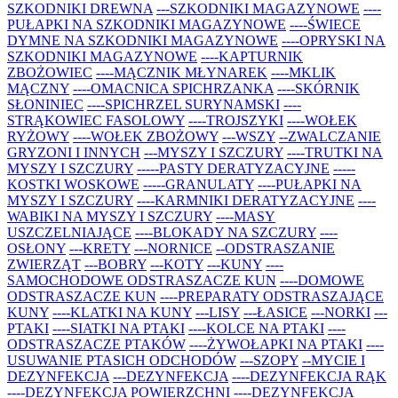
SZKODNIKI DREWNA
---SZKODNIKI MAGAZYNOWE
----
PUŁAPKI NA SZKODNIKI MAGAZYNOWE
----ŚWIECE
DYMNE NA SZKODNIKI MAGAZYNOWE
----OPRYSKI NA
SZKODNIKI MAGAZYNOWE
----KAPTURNIK
ZBOŻOWIEC
----MĄCZNIK MŁYNAREK
----MKLIK
MĄCZNY
----OMACNICA SPICHRZANKA
----SKÓRNIK
SŁONINIEC
----SPICHRZEL SURYNAMSKI
----
STRĄKOWIEC FASOLOWY
----TROJSZYKI
----WOŁEK
RYŻOWY
----WOŁEK ZBOŻOWY
---WSZY
--ZWALCZANIE
GRYZONI I INNYCH
---MYSZY I SZCZURY
----TRUTKI NA
MYSZY I SZCZURY
-----PASTY DERATYZACYJNE
-----
KOSTKI WOSKOWE
-----GRANULATY
----PUŁAPKI NA
MYSZY I SZCZURY
----KARMNIKI DERATYZACYJNE
----
WABIKI NA MYSZY I SZCZURY
----MASY
USZCZELNIAJĄCE
----BLOKADY NA SZCZURY
----
OSŁONY
---KRETY
---NORNICE
--ODSTRASZANIE
ZWIERZĄT
---BOBRY
---KOTY
---KUNY
----
SAMOCHODOWE ODSTRASZACZE KUN
----DOMOWE
ODSTRASZACZE KUN
----PREPARATY ODSTRASZAJĄCE
KUNY
----KLATKI NA KUNY
---LISY
---ŁASICE
---NORKI
---
PTAKI
----SIATKI NA PTAKI
----KOLCE NA PTAKI
----
ODSTRASZACZE PTAKÓW
----ŻYWOŁAPKI NA PTAKI
----
USUWANIE PTASICH ODCHODÓW
---SZOPY
--MYCIE I
DEZYNFEKCJA
---DEZYNFEKCJA
----DEZYNFEKCJA RĄK
----DEZYNFEKCJA POWIERZCHNI
----DEZYNFEKCJA