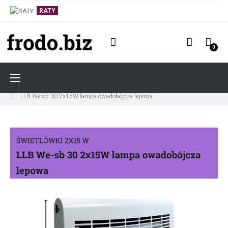
RATY
0
Toggle
☰
navigation
LAMPY OWADOBÓJCZE
LAMPY OWADOBÓJCZE LEPOWE
LLB We-sb 30 2x15W lampa owadobójcza lepowa