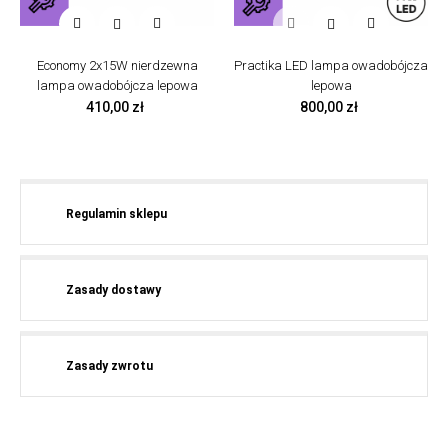
‹
›


Economy 2x15W nierdzewna
Practika LED lampa owadobójcza
lampa owadobójcza lepowa
lepowa
Cena
Cena
410,00 zł
800,00 zł
Regulamin sklepu
Zasady dostawy
Zasady zwrotu