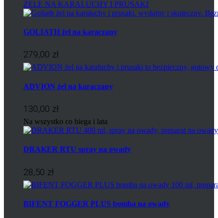
ŻELE NA KARALUCHY I PRUSAKI
GOLIATH żel na karaczany
279,00 zł
ADVION żel na karaczany
130,00 zł
Na wszystko co biega i lata
DRAKER RTU spray na owady
28,50 zł
BIFENT FOGGER PLUS bomba na owady