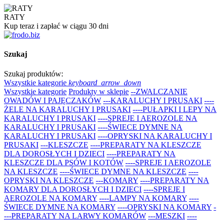
RATY
Kup teraz i zapłać w ciągu 30 dni
Szukaj
Szukaj produktów:
Wszystkie kategorie
keyboard_arrow_down
Wszystkie kategorie
Produkty w sklepie
--ZWALCZANIE
OWADÓW I PAJĘCZAKÓW
---KARALUCHY I PRUSAKI
----
ŻELE NA KARALUCHY I PRUSAKI
----PUŁAPKI I LEPY NA
KARALUCHY I PRUSAKI
----SPREJE I AEROZOLE NA
KARALUCHY I PRUSAKI
----ŚWIECE DYMNE NA
KARALUCHY I PRUSAKI
----OPRYSKI NA KARALUCHY I
PRUSAKI
---KLESZCZE
----PREPARATY NA KLESZCZE
DLA DOROSŁYCH I DZIECI
----PREPARATY NA
KLESZCZE DLA PSÓW I KOTÓW
----SPREJE I AEROZOLE
NA KLESZCZE
----ŚWIECE DYMNE NA KLESZCZE
----
OPRYSKI NA KLESZCZE
---KOMARY
----PREPARATY NA
KOMARY DLA DOROSŁYCH I DZIECI
----SPREJE I
AEROZOLE NA KOMARY
----LAMPY NA KOMARY
----
ŚWIECE DYMNE NA KOMARY
----OPRYSKI NA KOMARY
-
---PREPARATY NA LARWY KOMARÓW
---MESZKI
----