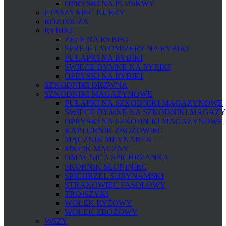
OPRYSKI NA PLUSKWY
PTASZYNIEC KURZY
ROZTOCZA
RYBIKI
ŻELE NA RYBIKI
SPREJE I ATOMIZERY NA RYBIKI
PUŁAPKI NA RYBIKI
ŚWIECE DYMNE NA RYBIKI
OPRYSKI NA RYBIKI
SZKODNIKI DREWNA
SZKODNIKI MAGAZYNOWE
PUŁAPKI NA SZKODNIKI MAGAZYNOWE
ŚWIECE DYMNE NA SZKODNIKI MAGAZ
OPRYSKI NA SZKODNIKI MAGAZYNOWE
KAPTURNIK ZBOŻOWIEC
MĄCZNIK MŁYNAREK
MKLIK MĄCZNY
OMACNICA SPICHRZANKA
SKÓRNIK SŁONINIEC
SPICHRZEL SURYNAMSKI
STRĄKOWIEC FASOLOWY
TROJSZYKI
WOŁEK RYŻOWY
WOŁEK ZBOŻOWY
WSZY