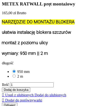
METEX RATWALL pręt montażowy
165,00 zł
Brutto
NARZĘDZIE DO MONTAŻU BLOKERA
ułatwia instalację blokera szczurów 
montaż z poziomu ulicy
wymiary: 950 mm || 2 m
długość
950 mm
2 m
Ilość
Dodaj do koszyka

Usuń z ulubionych
Dodaj do ulubionych

Dodaj do porównywarki