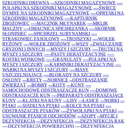
SZKODNIKI DREWNA
---SZKODNIKI MAGAZYNOWE
----
PUŁAPKI NA SZKODNIKI MAGAZYNOWE
----ŚWIECE
DYMNE NA SZKODNIKI MAGAZYNOWE
----OPRYSKI NA
SZKODNIKI MAGAZYNOWE
----KAPTURNIK
ZBOŻOWIEC
----MĄCZNIK MŁYNAREK
----MKLIK
MĄCZNY
----OMACNICA SPICHRZANKA
----SKÓRNIK
SŁONINIEC
----SPICHRZEL SURYNAMSKI
----
STRĄKOWIEC FASOLOWY
----TROJSZYKI
----WOŁEK
RYŻOWY
----WOŁEK ZBOŻOWY
---WSZY
--ZWALCZANIE
GRYZONI I INNYCH
---MYSZY I SZCZURY
----TRUTKI NA
MYSZY I SZCZURY
-----PASTY DERATYZACYJNE
-----
KOSTKI WOSKOWE
-----GRANULATY
----PUŁAPKI NA
MYSZY I SZCZURY
----KARMNIKI DERATYZACYJNE
----
WABIKI NA MYSZY I SZCZURY
----MASY
USZCZELNIAJĄCE
----BLOKADY NA SZCZURY
----
OSŁONY
---KRETY
---NORNICE
--ODSTRASZANIE
ZWIERZĄT
---BOBRY
---KOTY
---KUNY
----
SAMOCHODOWE ODSTRASZACZE KUN
----DOMOWE
ODSTRASZACZE KUN
----PREPARATY ODSTRASZAJĄCE
KUNY
----KLATKI NA KUNY
---LISY
---ŁASICE
---NORKI
---
PTAKI
----SIATKI NA PTAKI
----KOLCE NA PTAKI
----
ODSTRASZACZE PTAKÓW
----ŻYWOŁAPKI NA PTAKI
----
USUWANIE PTASICH ODCHODÓW
---SZOPY
--MYCIE I
DEZYNFEKCJA
---DEZYNFEKCJA
----DEZYNFEKCJA RĄK
----DEZYNFEKCJA POWIERZCHNI
----DEZYNFEKCJA