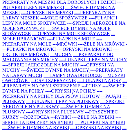
PREPARATY NA MESZKI DLA DOROSŁYCH I DZIECI
----
PUŁAPKI I LEPY NA MESZKI
----ŚWIECE DYMNE NA
MESZKI
----OPRYSKI NA MESZKI
----PREPARATY NA
LARWY MESZEK
---MOLE SPOŻYWCZE
----PUŁAPKI I
LEPY NA MOLE SPOŻYWCZE
----SPREJE I AEROZOLE NA
MOLE SPOŻYWCZE
----ŚWIECE DYMNE NA MOLE
SPOŻYWCZE
----OPRYSKI NA MOLE SPOŻYWCZE
---
MOLE UBRANIOWE
----PUŁAPKI NA MOLE
----
PREPARATY NA MOLE
---MRÓWKI
----ŻELE NA MRÓWKI
-
---PUŁAPKI NA MRÓWKI
----OPRYSKI NA MRÓWKI
----
TRUTKI NA MRÓWKI
---MUCHY
----PREPARATY DO
MALOWANIA NA MUCHY
----PUŁAPKI I LEPY NA MUCHY
----SPREJE I AEROZOLE NA MUCHY
----OPRYSKI NA
MUCHY
----ŚWIECE DYMNE NA MUCHY
----PREPARATY
NA LARWY MUCH
----LAMPY OWADOBÓJCZE
---MUSZKI
OWOCÓWKI
---OSY I SZERSZENIE
----PUŁAPKI NA OSY
---
-PREPARATY NA OSY I SZERSZENIE
---PCHŁY
----ŚWIECE
DYMNE NA PCHŁY
----OPRYSKI NA PCHŁY
----
PREPARATY NA PCHŁY DLA PSÓW I KOTÓW
---PAJĄKI
---
PLUSKWY
----PUŁAPKI I LEPY NA PLUSKWY
----SPREJE I
AEROZOLE NA PLUSKWY
----ŚWIECE DYMNE NA
PLUSKWY
----OPRYSKI NA PLUSKWY
---PTASZYNIEC
KURZY
---ROZTOCZA
---RYBIKI
----ŻELE NA RYBIKI
----
SPREJE I ATOMIZERY NA RYBIKI
----PUŁAPKI NA RYBIKI
----ŚWIECE DYMNE NA RYBIKI
----OPRYSKI NA RYBIKI
---