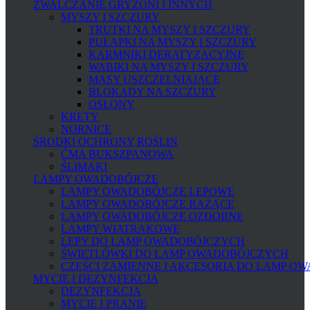
ZWALCZANIE GRYZONI I INNYCH
MYSZY I SZCZURY
TRUTKI NA MYSZY I SZCZURY
PUŁAPKI NA MYSZY I SZCZURY
KARMNIKI DERATYZACYJNE
WABIKI NA MYSZY I SZCZURY
MASY USZCZELNIAJĄCE
BLOKADY NA SZCZURY
OSŁONY
KRETY
NORNICE
ŚRODKI OCHRONY ROŚLIN
ĆMA BUKSZPANOWA
ŚLIMAKI
LAMPY OWADOBÓJCZE
LAMPY OWADOBÓJCZE LEPOWE
LAMPY OWADOBÓJCZE RAŻĄCE
LAMPY OWADOBÓJCZE OZDOBNE
LAMPY WIATRAKOWE
LEPY DO LAMP OWADOBÓJCZYCH
ŚWIETLÓWKI DO LAMP OWADOBÓJCZYCH
CZĘŚCI ZAMIENNE I AKCESORIA DO LAMP O
MYCIE I DEZYNFEKCJA
DEZYNFEKCJA
MYCIE I PRANIE