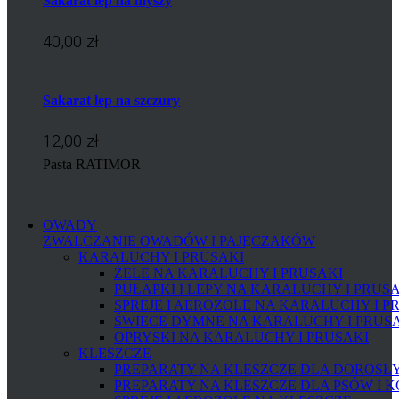
Sakarat lep na myszy
40,00 zł
Sakarat lep na szczury
12,00 zł
Pasta RATIMOR
OWADY
ZWALCZANIE OWADÓW I PAJĘCZAKÓW
KARALUCHY I PRUSAKI
ŻELE NA KARALUCHY I PRUSAKI
PUŁAPKI I LEPY NA KARALUCHY I PRUS
SPREJE I AEROZOLE NA KARALUCHY I P
ŚWIECE DYMNE NA KARALUCHY I PRUS
OPRYSKI NA KARALUCHY I PRUSAKI
KLESZCZE
PREPARATY NA KLESZCZE DLA DOROSŁYC
PREPARATY NA KLESZCZE DLA PSÓW I 