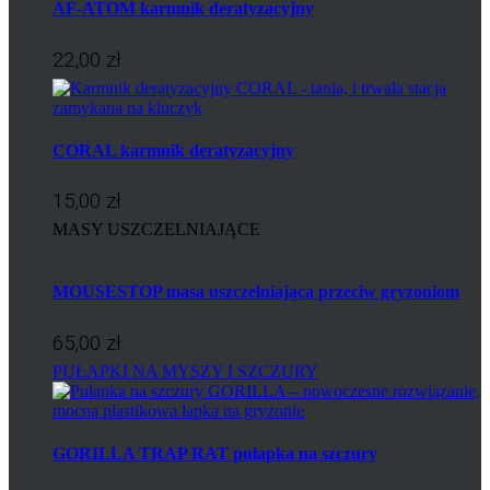
AF-ATOM karmnik deratyzacyjny
22,00 zł
CORAL karmnik deratyzacyjny
15,00 zł
MASY USZCZELNIAJĄCE
MOUSESTOP masa uszczelniająca przeciw gryzoniom
65,00 zł
PUŁAPKI NA MYSZY I SZCZURY
GORILLA TRAP RAT pułapka na szczury