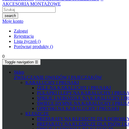
AKCESORIA MONTAŻOWE
search
Moje konto
Zaloguj
Rejestracja
Lista życzeń
(
)
Porównaj produkty
(
)
0
Toggle navigation
☰
Sklep
ZWALCZANIE OWADÓW I PAJĘCZAKÓW
KARALUCHY I PRUSAKI
ŻELE NA KARALUCHY I PRUSAKI
PUŁAPKI I LEPY NA KARALUCHY I PRUS
SPREJE I AEROZOLE NA KARALUCHY I P
ŚWIECE DYMNE NA KARALUCHY I PRUS
OPRYSKI NA KARALUCHY I PRUSAKI
KLESZCZE
PREPARATY NA KLESZCZE DLA DOROSŁYC
PREPARATY NA KLESZCZE DLA PSÓW I 