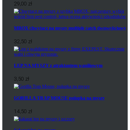
29,00 zł
MBOX chwytacz na myszy multiple catch dwuwejściowy
32,50 zł
LEP NA MYSZY z atraktantem waniliowym
3,50 zł
GORILLA TRAP MOUSE pułapka na myszy
14,50 zł