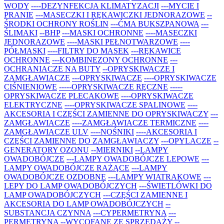
WODY
----DEZYNFEKCJA KLIMATYZACJI
---MYCIE I
PRANIE
---MASECZKI I RĘKAWICZKI JEDNORAZOWE
--
ŚRODKI OCHRONY ROŚLIN
---ĆMA BUKSZPANOWA
---
ŚLIMAKI
--BHP
---MASKI OCHRONNE
----MASECZKI
JEDNORAZOWE
----MASKI PEŁNOTWARZOWE
----
PÓŁMASKI
----FILTRY DO MASEK
---RĘKAWICE
OCHRONNE
---KOMBINEZONY OCHRONNE
---
OCHRANIACZE NA BUTY
--OPRYSKIWACZE I
ZAMGŁAWIACZE
---OPRYSKIWACZE
----OPRYSKIWACZE
CIŚNIENIOWE
-----OPRYSKIWACZE RĘCZNE
-----
OPRYSKIWACZE PLECAKOWE
----OPRYSKIWACZE
ELEKTRYCZNE
----OPRYSKIWACZE SPALINOWE
----
AKCESORIA I CZĘŚCI ZAMIENNE DO OPRYSKIWACZY
---
ZAMGŁAWIACZE
----ZAMGŁAWIACZE TERMICZNE
----
ZAMGŁAWIACZE ULV
----NOŚNIKI
----AKCESORIA I
CZĘŚCI ZAMIENNE DO ZAMGŁAWIACZY
---OPYLACZE
--
GENERATORY OZONU
--MIERNIKI
--LAMPY
OWADOBÓJCZE
---LAMPY OWADOBÓJCZE LEPOWE
---
LAMPY OWADOBÓJCZE RAŻĄCE
---LAMPY
OWADOBÓJCZE OZDOBNE
---LAMPY WIATRAKOWE
---
LEPY DO LAMP OWADOBÓJCZYCH
---ŚWIETLÓWKI DO
LAMP OWADOBÓJCZYCH
---CZĘŚCI ZAMIENNE I
AKCESORIA DO LAMP OWADOBÓJCZYCH
--
SUBSTANCJA CZYNNA
---CYPERMETRYNA
---
PERMETRYNA
--WYCOFANE ZE SPRZEDAŻY
--