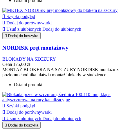
Ostatni produkt

Szybki podgląd

Dodaj do porównywarki

Usuń z ulubionych
Dodaj do ulubionych

Dodaj do koszyka
NORDISK pręt montażowy
BLOKADY NA SZCZURY
Cena
175,00 zł
MONTAŻ BLOKERA NA SZCZURY NORDISK montażu z
poziomu chodnika ułatwia montaż blokady w studzience
Ostatni produkt

Szybki podgląd

Dodaj do porównywarki

Usuń z ulubionych
Dodaj do ulubionych

Dodaj do koszyka