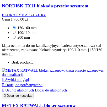
NORDISK TX11 blokada przeciw szczurom
BLOKADY NA SZCZURY
Cena
1 700,00 zł
150/160 mm
100/110 mm
200 mm
klapa ochronna do rur kanalizacyjnych bariera antyszczurowa stal
nierdzewna, ząbkowana blokada wymiary: 100/110 mm || 150/160
mm ||...
Brak produktu

Szybki podgląd

Dodaj do porównywarki

Usuń z ulubionych
Dodaj do ulubionych

Dodaj do koszyka
METEX RATWALL bloker szczurów