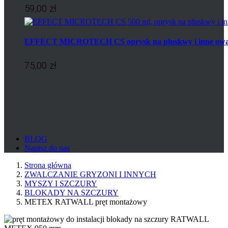
59,00 zł
EFFECT MICROTECH CS oprysk na pluskwy i inne ow
75,00 zł
BLOG
Napisz do nas
Strona główna
ZWALCZANIE GRYZONI I INNYCH
MYSZY I SZCZURY
BLOKADY NA SZCZURY
METEX RATWALL pręt montażowy