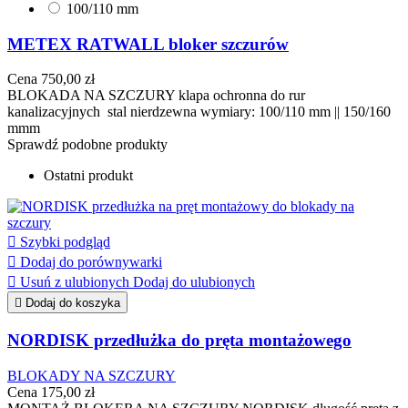
100/110 mm
METEX RATWALL bloker szczurów
Cena
750,00 zł
BLOKADA NA SZCZURY klapa ochronna do rur
kanalizacyjnych stal nierdzewna wymiary: 100/110 mm || 150/160
mmm
Sprawdź podobne produkty
Ostatni produkt

Szybki podgląd

Dodaj do porównywarki

Usuń z ulubionych
Dodaj do ulubionych

Dodaj do koszyka
NORDISK przedłużka do pręta montażowego
BLOKADY NA SZCZURY
Cena
175,00 zł