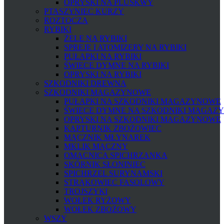
OPRYSKI NA PLUSKWY
PTASZYNIEC KURZY
ROZTOCZA
RYBIKI
ŻELE NA RYBIKI
SPREJE I ATOMIZERY NA RYBIKI
PUŁAPKI NA RYBIKI
ŚWIECE DYMNE NA RYBIKI
OPRYSKI NA RYBIKI
SZKODNIKI DREWNA
SZKODNIKI MAGAZYNOWE
PUŁAPKI NA SZKODNIKI MAGAZYNOWE
ŚWIECE DYMNE NA SZKODNIKI MAGAZ
OPRYSKI NA SZKODNIKI MAGAZYNOWE
KAPTURNIK ZBOŻOWIEC
MĄCZNIK MŁYNAREK
MKLIK MĄCZNY
OMACNICA SPICHRZANKA
SKÓRNIK SŁONINIEC
SPICHRZEL SURYNAMSKI
STRĄKOWIEC FASOLOWY
TROJSZYKI
WOŁEK RYŻOWY
WOŁEK ZBOŻOWY
WSZY