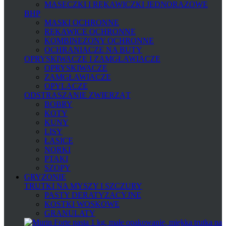
MASECZKI I RĘKAWICZKI JEDNORAZOWE
BHP
MASKI OCHRONNE
RĘKAWICE OCHRONNE
KOMBINEZONY OCHRONNE
OCHRANIACZE NA BUTY
OPRYSKIWACZE I ZAMGŁAWIACZE
OPRYSKIWACZE
ZAMGŁAWIACZE
OPYLACZE
ODSTRASZANIE ZWIERZĄT
BOBRY
KOTY
KUNY
LISY
ŁASICE
NORKI
PTAKI
SZOPY
GRYZONIE
TRUTKI NA MYSZY I SZCZURY
PASTY DERATYZACYJNE
KOSTKI WOSKOWE
GRANULATY