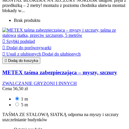
MONTAŻ BLOKERA NA SZCZURY NORDISK długość pręta z
przedłużką – 2 metry! montażu z poziomu chodnika ułatwia montaż
blokady w...
Brak produktu

Szybki podgląd

Dodaj do porównywarki

Usuń z ulubionych
Dodaj do ulubionych

Dodaj do koszyka
METEX taśma zabezpieczająca – myszy, szczury
ZWALCZANIE GRYZONI I INNYCH
Cena
56,50 zł
1 m
5 m
TAŚMA ZE STALOWĄ SIATKĄ odporna na myszy i szczury
uszczelnianie budynków