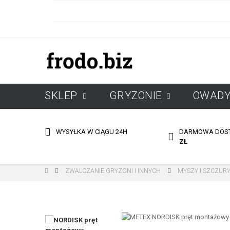
SKLEP
GRYZONIE
OWAD
DARMOWA DOS
WYSYŁKA W CIĄGU 24H
ZŁ
ZWALCZANIE GRYZONI I INNYCH
MYSZY I SZCZUR