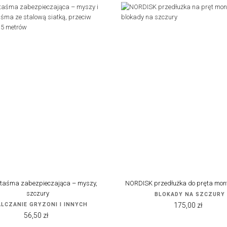
taśma zabezpieczająca – myszy,
NORDISK przedłużka do pręta mo
szczury
BLOKADY NA SZCZURY
Cena
LCZANIE GRYZONI I INNYCH
175,00 zł
Cena
56,50 zł