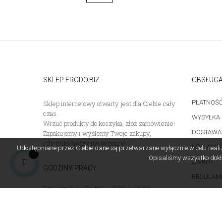
SKLEP FRODO.BIZ
OBSŁUGA
PŁATNOŚ
Sklep internetowy otwarty jest dla Ciebie cały
czas.
WYSYŁKA
Wrzuć produkty do koszyka, złóż zamówienie!
DOSTAWA
Zapakujemy i wyślemy Twoje zakupy,
gdy tylko będziemy w pracy!
REKLAMA
Udostępniane przez Ciebie dane są przetwarzane wyłącznie w celu real
Opisaliśmy wszystko dokła
ZWROT
GODZINY PRACY
REGULAMI
Poniedziałek - Piątek .... 8:00 do 16:00
POLITYKA
Sobota ............ nieczynne
Niedziela ............ nieczynne