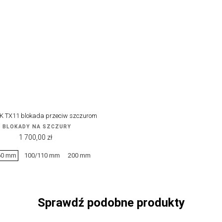
 TX11 blokada przeciw szczurom
BLOKADY NA SZCZURY
Cena
1 700,00 zł
60 mm
100/110 mm
200 mm
Sprawdź podobne produkty