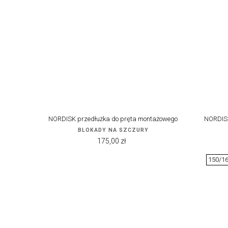
NORDISK przedłużka do pręta montażowego
NORDISK
BLOKADY NA SZCZURY
Cena
175,00 zł
150/1