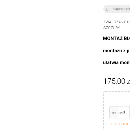
Napisz opi

ZWALCZANIE GR
SZCZURY
MONTAŻ BL
montażu z 
ułatwia mon
175,00 z
OSTATNIE