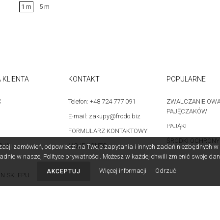
1 m
5 m
 KLIENTA
KONTAKT
POPULARNE
Ć
Telefon: +48 724 777 091
ZWALCZANIE OWA
PAJĘCZAKÓW
E-mail: zakupy@frodo.biz
PAJĄKI
FORMULARZ KONTAKTOWY
ŚRODKI OCHRONY
CJA
MOJE KONTO
izacji zamówień, odpowiedzi na Twoje zapytania i innych zadań niezbędnych 
dnie w naszej Polityce prywatności. Możesz w każdej chwili zmienić swoje dan
Więcej informacji
Odrzuć
AKCEPTUJ
N SKLEPU
 PRYWATNOŚCI