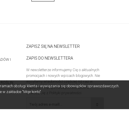
ZAPISZ SIĘ NA NEWSLETTER
ZAPIS DO NEWSLETTERA
DÓW I
W newsletterze informujemy Cię o aktualnych
promocjach i nowych wpisach blogowych. Nie
wysyłamy wiadomości częściej niż raz w
 ROŚLIN
w ramach obsługi klienta i wywiązania się obowiązków sprawozdawczych.
tygodniu. Więcej o naszym newsletterze
e w zakładce "Moje konto".
dowiesz się z Polityki prywatności