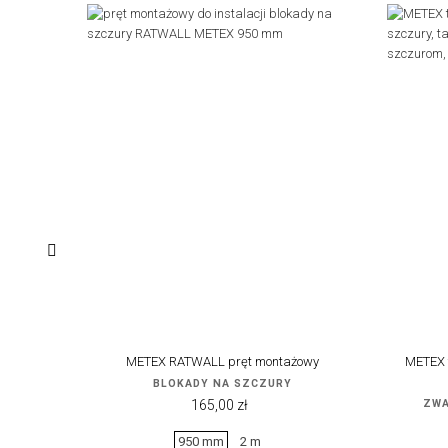
‹
METEX RATWALL pręt montażowy
METEX 
BLOKADY NA SZCZURY
Cena
165,00 zł
ZWA
950 mm
2 m