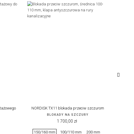
›
ntażowego
NORDISK TX11 blokada przeciw szczurom
ME
BLOKADY NA SZCZURY
Cena
1 700,00 zł
150/160 mm
100/110 mm
200 mm