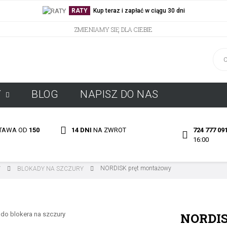
RATY
Kup teraz i zapłać w ciągu 30 dni
ZMIENIAMY SIĘ DLA CIEBIE
Y
BLOG
NAPISZ DO NAS
TAWA OD
150
724 777 09
14 DNI
NA ZWROT
16:00
NORDISK pręt montażowy
Y
BLOKADY NA SZCZURY
NORDIS