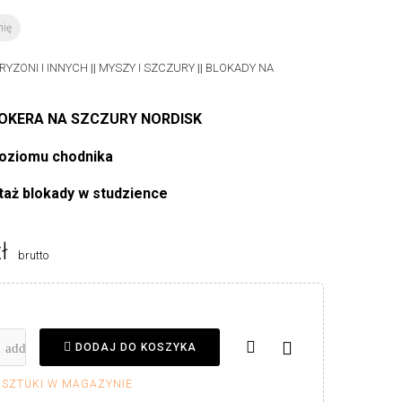
nię
YZONI I INNYCH
||
MYSZY I SZCZURY
||
BLOKADY NA
OKERA NA SZCZURY NORDISK
poziomu chodnika
taż blokady w studzience
ł
brutto

DODAJ DO KOSZYKA
 SZTUKI W MAGAZYNIE