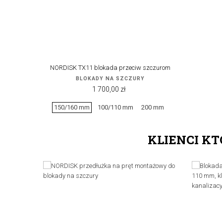
NORDISK TX11 blokada przeciw szczurom
BLOKADY NA SZCZURY
Cena
1 700,00 zł
150/160 mm
100/110 mm
200 mm
KLIENCI KT