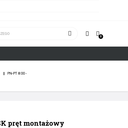
0
1
|| PN-PT 8:00 -
K pręt montażowy