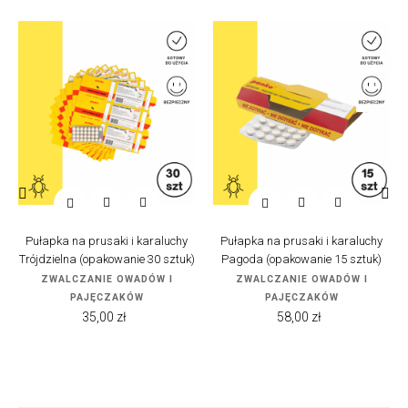


‹
›
Pułapka na prusaki i karaluchy
Pułapka na prusaki i karaluchy
Trójdzielna (opakowanie 30 sztuk)
Pagoda (opakowanie 15 sztuk)
ZWALCZANIE OWADÓW I
ZWALCZANIE OWADÓW I
PAJĘCZAKÓW
PAJĘCZAKÓW
Cena
Cena
35,00 zł
58,00 zł