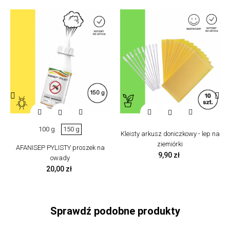


‹
›
100 g
150 g
Kleisty arkusz doniczkowy - lep na
ziemiórki
AFANISEP PYLISTY proszek na
Cena
9,90 zł
owady
Cena
20,00 zł
Sprawdź podobne produkty