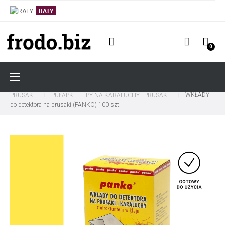
RATY
0
Toggle
☰
navigation
ZWALCZANIE OWADÓW I PAJĘCZAKÓW
KARALUCHY I
WKŁADY
PRUSAKI
PUŁAPKI I LEPY NA KARALUCHY I PRUSAKI
do detektora na prusaki (PANKO) 100 szt.