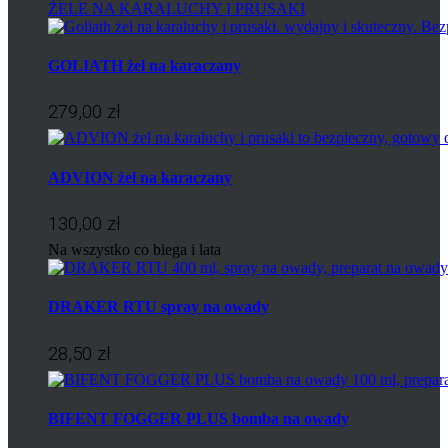
ŻELE NA KARALUCHY I PRUSAKI
GOLIATH żel na karaczany
279,00 zł
ADVION żel na karaczany
130,00 zł
Na wszystko co biega i lata
DRAKER RTU spray na owady
28,50 zł
BIFENT FOGGER PLUS bomba na owady