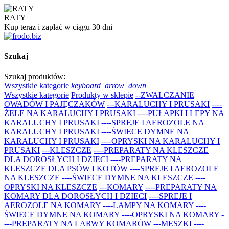
RATY
Kup teraz i zapłać w ciągu 30 dni
Szukaj
Szukaj produktów:
Wszystkie kategorie
keyboard_arrow_down
Wszystkie kategorie
Produkty w sklepie
--ZWALCZANIE
OWADÓW I PAJĘCZAKÓW
---KARALUCHY I PRUSAKI
----
ŻELE NA KARALUCHY I PRUSAKI
----PUŁAPKI I LEPY NA
KARALUCHY I PRUSAKI
----SPREJE I AEROZOLE NA
KARALUCHY I PRUSAKI
----ŚWIECE DYMNE NA
KARALUCHY I PRUSAKI
----OPRYSKI NA KARALUCHY I
PRUSAKI
---KLESZCZE
----PREPARATY NA KLESZCZE
DLA DOROSŁYCH I DZIECI
----PREPARATY NA
KLESZCZE DLA PSÓW I KOTÓW
----SPREJE I AEROZOLE
NA KLESZCZE
----ŚWIECE DYMNE NA KLESZCZE
----
OPRYSKI NA KLESZCZE
---KOMARY
----PREPARATY NA
KOMARY DLA DOROSŁYCH I DZIECI
----SPREJE I
AEROZOLE NA KOMARY
----LAMPY NA KOMARY
----
ŚWIECE DYMNE NA KOMARY
----OPRYSKI NA KOMARY
-
---PREPARATY NA LARWY KOMARÓW
---MESZKI
----