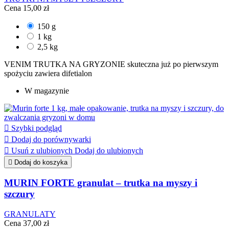
Cena
15,00 zł
150 g
1 kg
2,5 kg
VENIM TRUTKA NA GRYZONIE skuteczna już po pierwszym
spożyciu zawiera difetialon
W magazynie

Szybki podgląd

Dodaj do porównywarki

Usuń z ulubionych
Dodaj do ulubionych

Dodaj do koszyka
MURIN FORTE granulat – trutka na myszy i
szczury
GRANULATY
Cena
37,00 zł