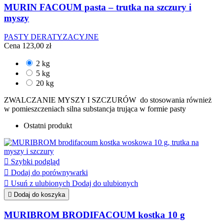
MURIN FACOUM pasta – trutka na szczury i
myszy
PASTY DERATYZACYJNE
Cena
123,00 zł
2 kg
5 kg
20 kg
ZWALCZANIE MYSZY I SZCZURÓW do stosowania również
w pomieszczeniach silna substancja trująca w formie pasty
Ostatni produkt

Szybki podgląd

Dodaj do porównywarki

Usuń z ulubionych
Dodaj do ulubionych

Dodaj do koszyka
MURIBROM BRODIFACOUM kostka 10 g