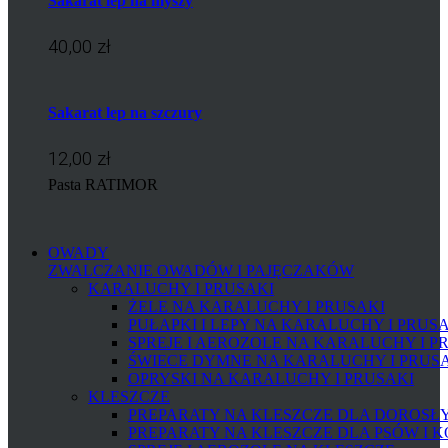
Sakarat lep na myszy
40,00 zł
Sakarat lep na szczury
12,00 zł
Pasta RATIMOR
OWADY
ZWALCZANIE OWADÓW I PAJĘCZAKÓW
KARALUCHY I PRUSAKI
ŻELE NA KARALUCHY I PRUSAKI
PUŁAPKI I LEPY NA KARALUCHY I PRUS
SPREJE I AEROZOLE NA KARALUCHY I P
ŚWIECE DYMNE NA KARALUCHY I PRUS
OPRYSKI NA KARALUCHY I PRUSAKI
KLESZCZE
PREPARATY NA KLESZCZE DLA DOROSŁYC
PREPARATY NA KLESZCZE DLA PSÓW I 