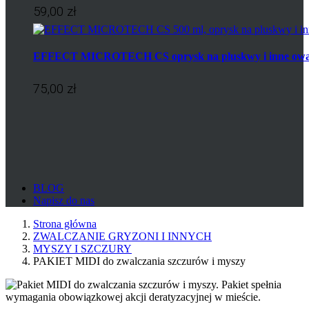
59,00 zł
EFFECT MICROTECH CS oprysk na pluskwy i inne ow
75,00 zł
BLOG
Napisz do nas
Strona główna
ZWALCZANIE GRYZONI I INNYCH
MYSZY I SZCZURY
PAKIET MIDI do zwalczania szczurów i myszy