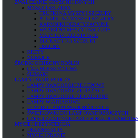
ZWALCZANIE GRYZONI I INNYCH
MYSZY I SZCZURY
TRUTKI NA MYSZY I SZCZURY
PUŁAPKI NA MYSZY I SZCZURY
KARMNIKI DERATYZACYJNE
WABIKI NA MYSZY I SZCZURY
MASY USZCZELNIAJĄCE
BLOKADY NA SZCZURY
OSŁONY
KRETY
NORNICE
ŚRODKI OCHRONY ROŚLIN
ĆMA BUKSZPANOWA
ŚLIMAKI
LAMPY OWADOBÓJCZE
LAMPY OWADOBÓJCZE LEPOWE
LAMPY OWADOBÓJCZE RAŻĄCE
LAMPY OWADOBÓJCZE OZDOBNE
LAMPY WIATRAKOWE
LEPY DO LAMP OWADOBÓJCZYCH
ŚWIETLÓWKI DO LAMP OWADOBÓJCZYCH
CZĘŚCI ZAMIENNE I AKCESORIA DO LAMP O
MYCIE I DEZYNFEKCJA
DEZYNFEKCJA
MYCIE I PRANIE