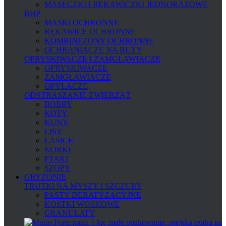
MASECZKI I RĘKAWICZKI JEDNORAZOWE
BHP
MASKI OCHRONNE
RĘKAWICE OCHRONNE
KOMBINEZONY OCHRONNE
OCHRANIACZE NA BUTY
OPRYSKIWACZE I ZAMGŁAWIACZE
OPRYSKIWACZE
ZAMGŁAWIACZE
OPYLACZE
ODSTRASZANIE ZWIERZĄT
BOBRY
KOTY
KUNY
LISY
ŁASICE
NORKI
PTAKI
SZOPY
GRYZONIE
TRUTKI NA MYSZY I SZCZURY
PASTY DERATYZACYJNE
KOSTKI WOSKOWE
GRANULATY