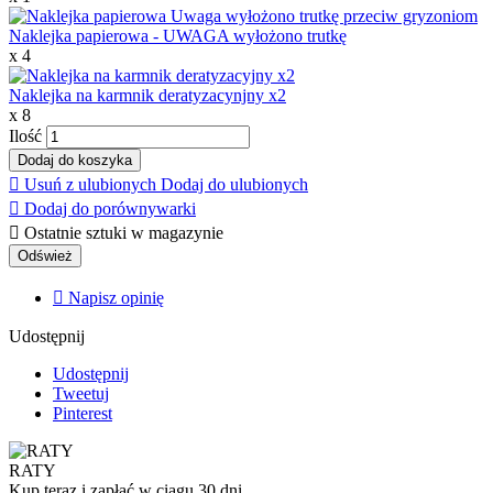
Naklejka papierowa - UWAGA wyłożono trutkę
x 4
Naklejka na karmnik deratyzacynjny x2
x 8
Ilość
Dodaj do koszyka

Usuń z ulubionych
Dodaj do ulubionych

Dodaj do porównywarki

Ostatnie sztuki w magazynie

Napisz opinię
Udostępnij
Udostępnij
Tweetuj
Pinterest
RATY
Kup teraz i zapłać w ciągu 30 dni