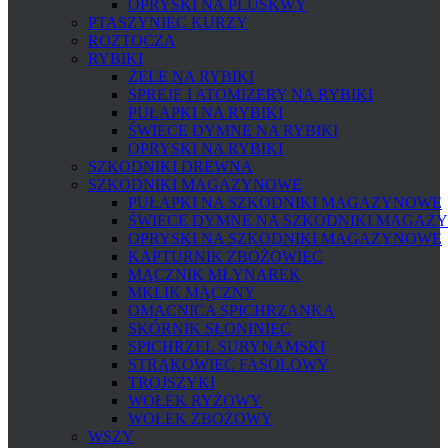
OPRYSKI NA PLUSKWY
PTASZYNIEC KURZY
ROZTOCZA
RYBIKI
ŻELE NA RYBIKI
SPREJE I ATOMIZERY NA RYBIKI
PUŁAPKI NA RYBIKI
ŚWIECE DYMNE NA RYBIKI
OPRYSKI NA RYBIKI
SZKODNIKI DREWNA
SZKODNIKI MAGAZYNOWE
PUŁAPKI NA SZKODNIKI MAGAZYNOWE
ŚWIECE DYMNE NA SZKODNIKI MAGAZ
OPRYSKI NA SZKODNIKI MAGAZYNOWE
KAPTURNIK ZBOŻOWIEC
MĄCZNIK MŁYNAREK
MKLIK MĄCZNY
OMACNICA SPICHRZANKA
SKÓRNIK SŁONINIEC
SPICHRZEL SURYNAMSKI
STRĄKOWIEC FASOLOWY
TROJSZYKI
WOŁEK RYŻOWY
WOŁEK ZBOŻOWY
WSZY