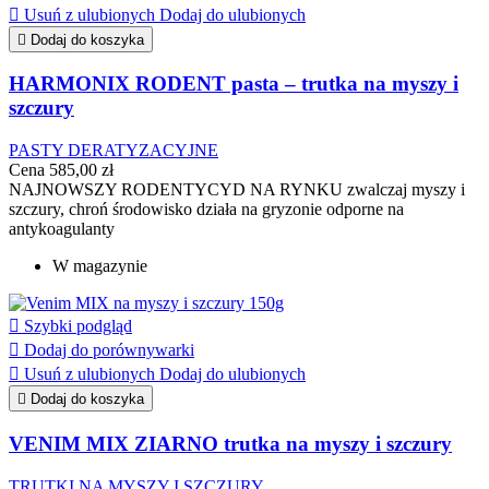

Usuń z ulubionych
Dodaj do ulubionych

Dodaj do koszyka
HARMONIX RODENT pasta – trutka na myszy i
szczury
PASTY DERATYZACYJNE
Cena
585,00 zł
NAJNOWSZY RODENTYCYD NA RYNKU zwalczaj myszy i
szczury, chroń środowisko działa na gryzonie odporne na
antykoagulanty
W magazynie

Szybki podgląd

Dodaj do porównywarki

Usuń z ulubionych
Dodaj do ulubionych

Dodaj do koszyka
VENIM MIX ZIARNO trutka na myszy i szczury
TRUTKI NA MYSZY I SZCZURY