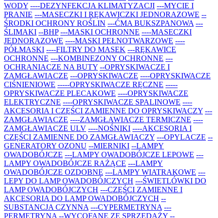
WODY
----DEZYNFEKCJA KLIMATYZACJI
---MYCIE I
PRANIE
---MASECZKI I RĘKAWICZKI JEDNORAZOWE
--
ŚRODKI OCHRONY ROŚLIN
---ĆMA BUKSZPANOWA
---
ŚLIMAKI
--BHP
---MASKI OCHRONNE
----MASECZKI
JEDNORAZOWE
----MASKI PEŁNOTWARZOWE
----
PÓŁMASKI
----FILTRY DO MASEK
---RĘKAWICE
OCHRONNE
---KOMBINEZONY OCHRONNE
---
OCHRANIACZE NA BUTY
--OPRYSKIWACZE I
ZAMGŁAWIACZE
---OPRYSKIWACZE
----OPRYSKIWACZE
CIŚNIENIOWE
-----OPRYSKIWACZE RĘCZNE
-----
OPRYSKIWACZE PLECAKOWE
----OPRYSKIWACZE
ELEKTRYCZNE
----OPRYSKIWACZE SPALINOWE
----
AKCESORIA I CZĘŚCI ZAMIENNE DO OPRYSKIWACZY
---
ZAMGŁAWIACZE
----ZAMGŁAWIACZE TERMICZNE
----
ZAMGŁAWIACZE ULV
----NOŚNIKI
----AKCESORIA I
CZĘŚCI ZAMIENNE DO ZAMGŁAWIACZY
---OPYLACZE
--
GENERATORY OZONU
--MIERNIKI
--LAMPY
OWADOBÓJCZE
---LAMPY OWADOBÓJCZE LEPOWE
---
LAMPY OWADOBÓJCZE RAŻĄCE
---LAMPY
OWADOBÓJCZE OZDOBNE
---LAMPY WIATRAKOWE
---
LEPY DO LAMP OWADOBÓJCZYCH
---ŚWIETLÓWKI DO
LAMP OWADOBÓJCZYCH
---CZĘŚCI ZAMIENNE I
AKCESORIA DO LAMP OWADOBÓJCZYCH
--
SUBSTANCJA CZYNNA
---CYPERMETRYNA
---
PERMETRYNA
--WYCOFANE ZE SPRZEDAŻY
--