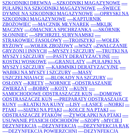
SZKODNIKI DREWNA
---SZKODNIKI MAGAZYNOWE
----
PUŁAPKI NA SZKODNIKI MAGAZYNOWE
----ŚWIECE
DYMNE NA SZKODNIKI MAGAZYNOWE
----OPRYSKI NA
SZKODNIKI MAGAZYNOWE
----KAPTURNIK
ZBOŻOWIEC
----MĄCZNIK MŁYNAREK
----MKLIK
MĄCZNY
----OMACNICA SPICHRZANKA
----SKÓRNIK
SŁONINIEC
----SPICHRZEL SURYNAMSKI
----
STRĄKOWIEC FASOLOWY
----TROJSZYKI
----WOŁEK
RYŻOWY
----WOŁEK ZBOŻOWY
---WSZY
--ZWALCZANIE
GRYZONI I INNYCH
---MYSZY I SZCZURY
----TRUTKI NA
MYSZY I SZCZURY
-----PASTY DERATYZACYJNE
-----
KOSTKI WOSKOWE
-----GRANULATY
----PUŁAPKI NA
MYSZY I SZCZURY
----KARMNIKI DERATYZACYJNE
----
WABIKI NA MYSZY I SZCZURY
----MASY
USZCZELNIAJĄCE
----BLOKADY NA SZCZURY
----
OSŁONY
---KRETY
---NORNICE
--ODSTRASZANIE
ZWIERZĄT
---BOBRY
---KOTY
---KUNY
----
SAMOCHODOWE ODSTRASZACZE KUN
----DOMOWE
ODSTRASZACZE KUN
----PREPARATY ODSTRASZAJĄCE
KUNY
----KLATKI NA KUNY
---LISY
---ŁASICE
---NORKI
---
PTAKI
----SIATKI NA PTAKI
----KOLCE NA PTAKI
----
ODSTRASZACZE PTAKÓW
----ŻYWOŁAPKI NA PTAKI
----
USUWANIE PTASICH ODCHODÓW
---SZOPY
--MYCIE I
DEZYNFEKCJA
---DEZYNFEKCJA
----DEZYNFEKCJA RĄK
----DEZYNFEKCJA POWIERZCHNI
----DEZYNFEKCJA