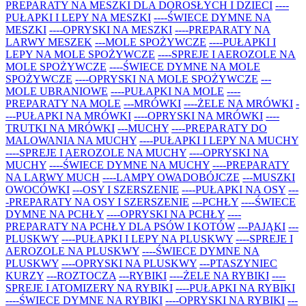
PREPARATY NA MESZKI DLA DOROSŁYCH I DZIECI
----
PUŁAPKI I LEPY NA MESZKI
----ŚWIECE DYMNE NA
MESZKI
----OPRYSKI NA MESZKI
----PREPARATY NA
LARWY MESZEK
---MOLE SPOŻYWCZE
----PUŁAPKI I
LEPY NA MOLE SPOŻYWCZE
----SPREJE I AEROZOLE NA
MOLE SPOŻYWCZE
----ŚWIECE DYMNE NA MOLE
SPOŻYWCZE
----OPRYSKI NA MOLE SPOŻYWCZE
---
MOLE UBRANIOWE
----PUŁAPKI NA MOLE
----
PREPARATY NA MOLE
---MRÓWKI
----ŻELE NA MRÓWKI
-
---PUŁAPKI NA MRÓWKI
----OPRYSKI NA MRÓWKI
----
TRUTKI NA MRÓWKI
---MUCHY
----PREPARATY DO
MALOWANIA NA MUCHY
----PUŁAPKI I LEPY NA MUCHY
----SPREJE I AEROZOLE NA MUCHY
----OPRYSKI NA
MUCHY
----ŚWIECE DYMNE NA MUCHY
----PREPARATY
NA LARWY MUCH
----LAMPY OWADOBÓJCZE
---MUSZKI
OWOCÓWKI
---OSY I SZERSZENIE
----PUŁAPKI NA OSY
---
-PREPARATY NA OSY I SZERSZENIE
---PCHŁY
----ŚWIECE
DYMNE NA PCHŁY
----OPRYSKI NA PCHŁY
----
PREPARATY NA PCHŁY DLA PSÓW I KOTÓW
---PAJĄKI
---
PLUSKWY
----PUŁAPKI I LEPY NA PLUSKWY
----SPREJE I
AEROZOLE NA PLUSKWY
----ŚWIECE DYMNE NA
PLUSKWY
----OPRYSKI NA PLUSKWY
---PTASZYNIEC
KURZY
---ROZTOCZA
---RYBIKI
----ŻELE NA RYBIKI
----
SPREJE I ATOMIZERY NA RYBIKI
----PUŁAPKI NA RYBIKI
----ŚWIECE DYMNE NA RYBIKI
----OPRYSKI NA RYBIKI
---