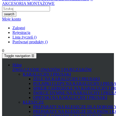
AKCESORIA MONTAŻOWE
search
Moje konto
Zaloguj
Rejestracja
Lista życzeń
(
)
Porównaj produkty
(
)
0
Toggle navigation
☰
Sklep
ZWALCZANIE OWADÓW I PAJĘCZAKÓW
KARALUCHY I PRUSAKI
ŻELE NA KARALUCHY I PRUSAKI
PUŁAPKI I LEPY NA KARALUCHY I PRUS
SPREJE I AEROZOLE NA KARALUCHY I P
ŚWIECE DYMNE NA KARALUCHY I PRUS
OPRYSKI NA KARALUCHY I PRUSAKI
KLESZCZE
PREPARATY NA KLESZCZE DLA DOROSŁYC
PREPARATY NA KLESZCZE DLA PSÓW I 