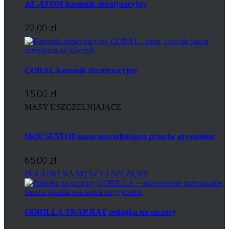
AF-ATOM karmnik deratyzacyjny
22,00 zł
CORAL karmnik deratyzacyjny
15,00 zł
MASY USZCZELNIAJĄCE
MOUSESTOP masa uszczelniająca przeciw gryzoniom
65,00 zł
PUŁAPKI NA MYSZY I SZCZURY
GORILLA TRAP RAT pułapka na szczury