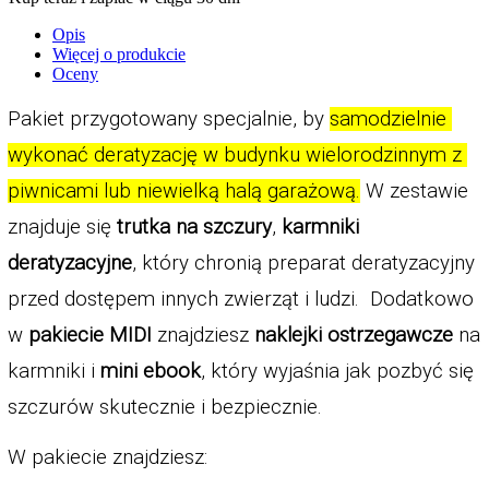
Opis
Więcej o produkcie
Oceny
Pakiet przygotowany specjalnie, by 
samodzielnie 
wykonać deratyzację w budynku wielorodzinnym z 
piwnicami lub niewielką halą garażową.
 W zestawie 
znajduje się 
trutka na szczury
, 
karmniki 
deratyzacyjne
, który chronią preparat deratyzacyjny 
przed dostępem innych zwierząt i ludzi.  Dodatkowo 
w 
pakiecie MIDI
 znajdziesz 
naklejki ostrzegawcze
 na 
karmniki i 
mini ebook
, który wyjaśnia jak pozbyć się 
szczurów skutecznie i bezpiecznie. 
W pakiecie znajdziesz: