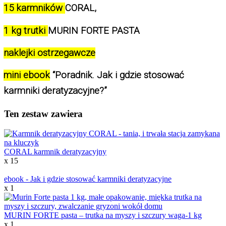
15 karmników 
CORAL, 
1 kg trutki 
MURIN FORTE PASTA
naklejki ostrzegawcze
mini ebook
 “Poradnik. Jak i gdzie stosować 
karmniki deratyzacyjne?”
Ten zestaw zawiera
CORAL karmnik deratyzacyjny
x 15
ebook - Jak i gdzie stosować karmniki deratyzacyjne
x 1
MURIN FORTE pasta – trutka na myszy i szczury waga-1 kg
x 1