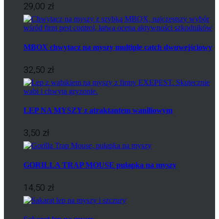
29,00 zł
MBOX chwytacz na myszy multiple catch dwuwejściowy
32,50 zł
LEP NA MYSZY z atraktantem waniliowym
3,50 zł
GORILLA TRAP MOUSE pułapka na myszy
14,50 zł