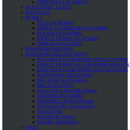
OPRYSKI NA PLUSKWY
PTASZYNIEC KURZY
ROZTOCZA
RYBIKI
ŻELE NA RYBIKI
SPREJE I ATOMIZERY NA RYBIKI
PUŁAPKI NA RYBIKI
ŚWIECE DYMNE NA RYBIKI
OPRYSKI NA RYBIKI
SZKODNIKI DREWNA
SZKODNIKI MAGAZYNOWE
PUŁAPKI NA SZKODNIKI MAGAZYNOWE
ŚWIECE DYMNE NA SZKODNIKI MAGAZ
OPRYSKI NA SZKODNIKI MAGAZYNOWE
KAPTURNIK ZBOŻOWIEC
MĄCZNIK MŁYNAREK
MKLIK MĄCZNY
OMACNICA SPICHRZANKA
SKÓRNIK SŁONINIEC
SPICHRZEL SURYNAMSKI
STRĄKOWIEC FASOLOWY
TROJSZYKI
WOŁEK RYŻOWY
WOŁEK ZBOŻOWY
WSZY