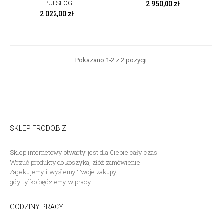
PULSFOG
Cena
2 950,00 zł
Cena
2 022,00 zł
Pokazano 1-2 z 2 pozycji
SKLEP FRODO.BIZ
Sklep internetowy otwarty jest dla Ciebie cały czas.
Wrzuć produkty do koszyka, złóż zamówienie!
Zapakujemy i wyślemy Twoje zakupy,
gdy tylko będziemy w pracy!
GODZINY PRACY