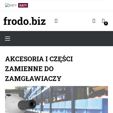
OPRYSKIWACZE I ZAMGŁAWIACZE
ZAMGŁAWIACZE
RATY
AKCESORIA I CZĘŚCI ZAMIENNE DO ZAMGŁAWIACZY
0
RATY
Toggle
☰
navigation
AKCESORIA I CZĘŚCI
ZAMIENNE DO
ZAMGŁAWIACZY