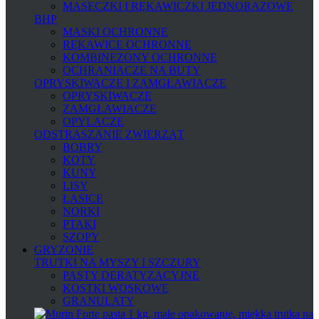
MASECZKI I RĘKAWICZKI JEDNORAZOWE
BHP
MASKI OCHRONNE
RĘKAWICE OCHRONNE
KOMBINEZONY OCHRONNE
OCHRANIACZE NA BUTY
OPRYSKIWACZE I ZAMGŁAWIACZE
OPRYSKIWACZE
ZAMGŁAWIACZE
OPYLACZE
ODSTRASZANIE ZWIERZĄT
BOBRY
KOTY
KUNY
LISY
ŁASICE
NORKI
PTAKI
SZOPY
GRYZONIE
TRUTKI NA MYSZY I SZCZURY
PASTY DERATYZACYJNE
KOSTKI WOSKOWE
GRANULATY