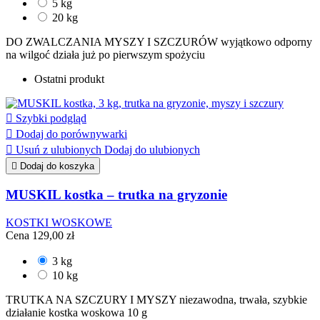
5 kg
20 kg
DO ZWALCZANIA MYSZY I SZCZURÓW wyjątkowo odporny
na wilgoć działa już po pierwszym spożyciu
Ostatni produkt

Szybki podgląd

Dodaj do porównywarki

Usuń z ulubionych
Dodaj do ulubionych

Dodaj do koszyka
MUSKIL kostka – trutka na gryzonie
KOSTKI WOSKOWE
Cena
129,00 zł
3 kg
10 kg
TRUTKA NA SZCZURY I MYSZY niezawodna, trwała, szybkie
działanie kostka woskowa 10 g