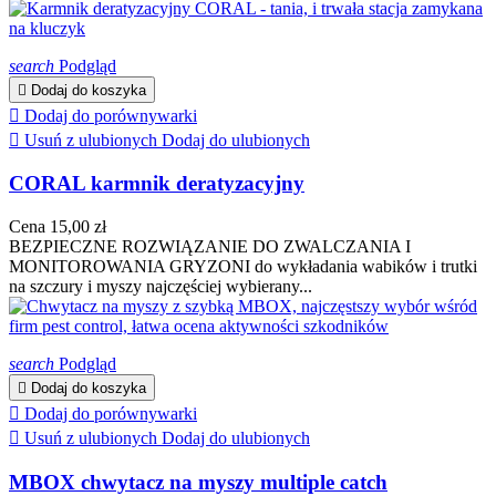
search
Podgląd

Dodaj do koszyka

Dodaj do porównywarki

Usuń z ulubionych
Dodaj do ulubionych
CORAL karmnik deratyzacyjny
Cena
15,00 zł
BEZPIECZNE ROZWIĄZANIE DO ZWALCZANIA I
MONITOROWANIA GRYZONI do wykładania wabików i trutki
na szczury i myszy najczęściej wybierany...
search
Podgląd

Dodaj do koszyka

Dodaj do porównywarki

Usuń z ulubionych
Dodaj do ulubionych
MBOX chwytacz na myszy multiple catch