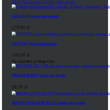
ŻELE NA KARALUCHY I PRUSAKI
GOLIATH żel na karaczany
279,00 zł
ADVION żel na karaczany
130,00 zł
Na wszystko co biega i lata
DRAKER RTU spray na owady
28,50 zł
BIFENT FOGGER PLUS bomba na owady