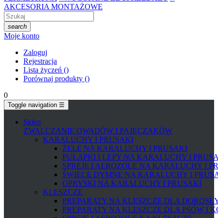
AKCESORIA MONTAŻOWE
search
Moje konto
Zaloguj
Rejestracja
Lista życzeń
(
)
Porównaj produkty
(
)
0
Toggle navigation
☰
Sklep
ZWALCZANIE OWADÓW I PAJĘCZAKÓW
KARALUCHY I PRUSAKI
ŻELE NA KARALUCHY I PRUSAKI
PUŁAPKI I LEPY NA KARALUCHY I PRUS
SPREJE I AEROZOLE NA KARALUCHY I P
ŚWIECE DYMNE NA KARALUCHY I PRUS
OPRYSKI NA KARALUCHY I PRUSAKI
KLESZCZE
PREPARATY NA KLESZCZE DLA DOROSŁYC
PREPARATY NA KLESZCZE DLA PSÓW I 