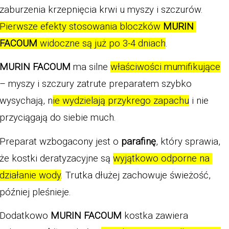
zaburzenia krzepnięcia krwi u myszy i szczurów. 
Pierwsze efekty stosowania bloczków
 MURIN 
FACOUM
 widoczne są już po 3-4 dniach
. 
MURIN FACOUM
 ma silne 
właściwości mumifikujące
– myszy i szczury zatrute preparatem szybko 
wysychają, n
ie wydzielają przykrego zapachu
 i nie 
przyciągają do siebie much. 
Preparat wzbogacony jest o 
parafinę
, który sprawia, 
że kostki deratyzacyjne są 
wyjątkowo odporne na 
działanie wody
. Trutka dłużej zachowuje świeżość, 
później pleśnieje. 
Dodatkowo 
MURIN FACOUM
 kostka zawiera 