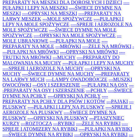
PREPARATY NA MESZKI DLA DOROSŁYCH I DZIECI
----
PUŁAPKI I LEPY NA MESZKI
----ŚWIECE DYMNE NA
MESZKI
----OPRYSKI NA MESZKI
----PREPARATY NA
LARWY MESZEK
---MOLE SPOŻYWCZE
----PUŁAPKI I
LEPY NA MOLE SPOŻYWCZE
----SPREJE I AEROZOLE NA
MOLE SPOŻYWCZE
----ŚWIECE DYMNE NA MOLE
SPOŻYWCZE
----OPRYSKI NA MOLE SPOŻYWCZE
---
MOLE UBRANIOWE
----PUŁAPKI NA MOLE
----
PREPARATY NA MOLE
---MRÓWKI
----ŻELE NA MRÓWKI
-
---PUŁAPKI NA MRÓWKI
----OPRYSKI NA MRÓWKI
----
TRUTKI NA MRÓWKI
---MUCHY
----PREPARATY DO
MALOWANIA NA MUCHY
----PUŁAPKI I LEPY NA MUCHY
----SPREJE I AEROZOLE NA MUCHY
----OPRYSKI NA
MUCHY
----ŚWIECE DYMNE NA MUCHY
----PREPARATY
NA LARWY MUCH
----LAMPY OWADOBÓJCZE
---MUSZKI
OWOCÓWKI
---OSY I SZERSZENIE
----PUŁAPKI NA OSY
---
-PREPARATY NA OSY I SZERSZENIE
---PCHŁY
----ŚWIECE
DYMNE NA PCHŁY
----OPRYSKI NA PCHŁY
----
PREPARATY NA PCHŁY DLA PSÓW I KOTÓW
---PAJĄKI
---
PLUSKWY
----PUŁAPKI I LEPY NA PLUSKWY
----SPREJE I
AEROZOLE NA PLUSKWY
----ŚWIECE DYMNE NA
PLUSKWY
----OPRYSKI NA PLUSKWY
---PTASZYNIEC
KURZY
---ROZTOCZA
---RYBIKI
----ŻELE NA RYBIKI
----
SPREJE I ATOMIZERY NA RYBIKI
----PUŁAPKI NA RYBIKI
----ŚWIECE DYMNE NA RYBIKI
----OPRYSKI NA RYBIKI
---