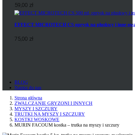
59,00 zł
EFFECT MICROTECH CS oprysk na pluskwy i inne ow
75,00 zł
BLOG
Napisz do nas
Strona główna
ZWALCZANIE GRYZONI I INNYCH
MYSZY I SZCZURY
TRUTKI NA MYSZY I SZCZURY
KOSTKI WOSKOWE
MURIN FACOUM kostka – trutka na myszy i szczury