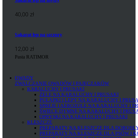
Sakarat lep na myszy
40,00 zł
Sakarat lep na szczury
12,00 zł
Pasta RATIMOR
OWADY
ZWALCZANIE OWADÓW I PAJĘCZAKÓW
KARALUCHY I PRUSAKI
ŻELE NA KARALUCHY I PRUSAKI
PUŁAPKI I LEPY NA KARALUCHY I PRUS
SPREJE I AEROZOLE NA KARALUCHY I P
ŚWIECE DYMNE NA KARALUCHY I PRUS
OPRYSKI NA KARALUCHY I PRUSAKI
KLESZCZE
PREPARATY NA KLESZCZE DLA DOROSŁYC
PREPARATY NA KLESZCZE DLA PSÓW I 