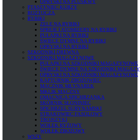
OPRYSKI NA PLUSKWY
PTASZYNIEC KURZY
ROZTOCZA
RYBIKI
ŻELE NA RYBIKI
SPREJE I ATOMIZERY NA RYBIKI
PUŁAPKI NA RYBIKI
ŚWIECE DYMNE NA RYBIKI
OPRYSKI NA RYBIKI
SZKODNIKI DREWNA
SZKODNIKI MAGAZYNOWE
PUŁAPKI NA SZKODNIKI MAGAZYNOWE
ŚWIECE DYMNE NA SZKODNIKI MAGAZ
OPRYSKI NA SZKODNIKI MAGAZYNOWE
KAPTURNIK ZBOŻOWIEC
MĄCZNIK MŁYNAREK
MKLIK MĄCZNY
OMACNICA SPICHRZANKA
SKÓRNIK SŁONINIEC
SPICHRZEL SURYNAMSKI
STRĄKOWIEC FASOLOWY
TROJSZYKI
WOŁEK RYŻOWY
WOŁEK ZBOŻOWY
WSZY