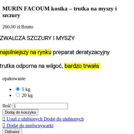
MURIN FACOUM kostka – trutka na myszy i
szczury
260,00 zł
Brutto
ZWALCZA SZCZURY I MYSZY
najsilniejszy na rynku
 preparat deratyzacyjny
trutka odporna na wilgoć, 
bardzo trwała 
opakowanie
5 kg
20 kg
Ilość
Dodaj do koszyka

Usuń z ulubionych
Dodaj do ulubionych

Dodaj do porównywarki