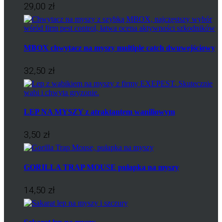
29,00 zł
MBOX chwytacz na myszy multiple catch dwuwejściowy
32,50 zł
LEP NA MYSZY z atraktantem waniliowym
3,50 zł
GORILLA TRAP MOUSE pułapka na myszy
14,50 zł