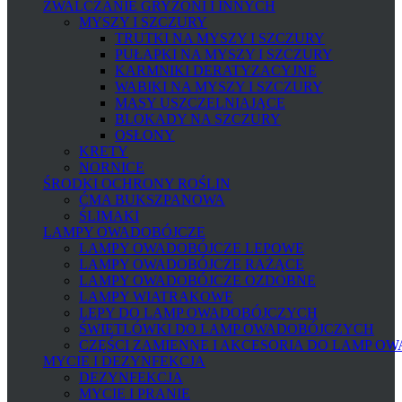
ZWALCZANIE GRYZONI I INNYCH
MYSZY I SZCZURY
TRUTKI NA MYSZY I SZCZURY
PUŁAPKI NA MYSZY I SZCZURY
KARMNIKI DERATYZACYJNE
WABIKI NA MYSZY I SZCZURY
MASY USZCZELNIAJĄCE
BLOKADY NA SZCZURY
OSŁONY
KRETY
NORNICE
ŚRODKI OCHRONY ROŚLIN
ĆMA BUKSZPANOWA
ŚLIMAKI
LAMPY OWADOBÓJCZE
LAMPY OWADOBÓJCZE LEPOWE
LAMPY OWADOBÓJCZE RAŻĄCE
LAMPY OWADOBÓJCZE OZDOBNE
LAMPY WIATRAKOWE
LEPY DO LAMP OWADOBÓJCZYCH
ŚWIETLÓWKI DO LAMP OWADOBÓJCZYCH
CZĘŚCI ZAMIENNE I AKCESORIA DO LAMP O
MYCIE I DEZYNFEKCJA
DEZYNFEKCJA
MYCIE I PRANIE