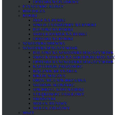
OPRYSKI NA PLUSKWY
PTASZYNIEC KURZY
ROZTOCZA
RYBIKI
ŻELE NA RYBIKI
SPREJE I ATOMIZERY NA RYBIKI
PUŁAPKI NA RYBIKI
ŚWIECE DYMNE NA RYBIKI
OPRYSKI NA RYBIKI
SZKODNIKI DREWNA
SZKODNIKI MAGAZYNOWE
PUŁAPKI NA SZKODNIKI MAGAZYNOWE
ŚWIECE DYMNE NA SZKODNIKI MAGAZ
OPRYSKI NA SZKODNIKI MAGAZYNOWE
KAPTURNIK ZBOŻOWIEC
MĄCZNIK MŁYNAREK
MKLIK MĄCZNY
OMACNICA SPICHRZANKA
SKÓRNIK SŁONINIEC
SPICHRZEL SURYNAMSKI
STRĄKOWIEC FASOLOWY
TROJSZYKI
WOŁEK RYŻOWY
WOŁEK ZBOŻOWY
WSZY