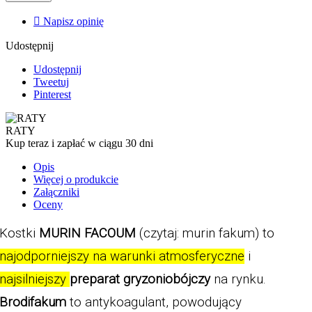

Napisz opinię
Udostępnij
Udostępnij
Tweetuj
Pinterest
RATY
Kup teraz i zapłać w ciągu 30 dni
Opis
Więcej o produkcie
Załączniki
Oceny
Kostki 
MURIN FACOUM
 (czytaj: murin fakum) to 
najodporniejszy na warunki atmosferyczne
 i 
najsilniejszy 
preparat gryzoniobójczy
 na rynku. 
Brodifakum
 to antykoagulant, powodujący 