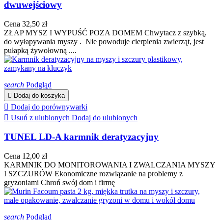
dwuwejściowy
Cena
32,50 zł
ZŁAP MYSZ I WYPUŚĆ POZA DOMEM Chwytacz z szybką,
do wyłapywania myszy . Nie powoduje cierpienia zwierząt, jest
pułapką żywołowną ....
search
Podgląd

Dodaj do koszyka

Dodaj do porównywarki

Usuń z ulubionych
Dodaj do ulubionych
TUNEL LD-A karmnik deratyzacyjny
Cena
12,00 zł
KARMNIK DO MONITOROWANIA I ZWALCZANIA MYSZY
I SZCZURÓW Ekonomiczne rozwiązanie na problemy z
gryzoniami Chroń swój dom i firmę
search
Podgląd