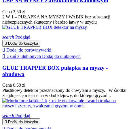
LEP NA MYSZY z atraktantem waniliowym
Cena
3,50 zł
2 W 1 – PUŁAPKA NA MYSZY I WABIK bez substancji
niebezpiecznych skuteczny i bardzo łatwy w użyciu
search
Podgląd

Dodaj do koszyka

Dodaj do porównywarki

Usuń z ulubionych
Dodaj do ulubionych
GLUE TRAPPER BOX pułapka na myszy -
obudowa
Cena
6,50 zł
Plastikowy detektor przeznaczony do chwytani a myszy. W środku
znajduje się miejsce na wkład klejowy, do którego gryzoń...
search
Podgląd

Dodaj do koszyka

Dodaj do porównywarki