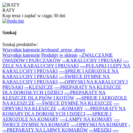
RATY
Kup teraz i zapłać w ciągu 30 dni
Szukaj
Szukaj produktów:
Wszystkie kategorie
keyboard_arrow_down
Wszystkie kategorie
Produkty w sklepie
--ZWALCZANIE
OWADÓW I PAJĘCZAKÓW
---KARALUCHY I PRUSAKI
----
ŻELE NA KARALUCHY I PRUSAKI
----PUŁAPKI I LEPY NA
KARALUCHY I PRUSAKI
----SPREJE I AEROZOLE NA
KARALUCHY I PRUSAKI
----ŚWIECE DYMNE NA
KARALUCHY I PRUSAKI
----OPRYSKI NA KARALUCHY I
PRUSAKI
---KLESZCZE
----PREPARATY NA KLESZCZE
DLA DOROSŁYCH I DZIECI
----PREPARATY NA
KLESZCZE DLA PSÓW I KOTÓW
----SPREJE I AEROZOLE
NA KLESZCZE
----ŚWIECE DYMNE NA KLESZCZE
----
OPRYSKI NA KLESZCZE
---KOMARY
----PREPARATY NA
KOMARY DLA DOROSŁYCH I DZIECI
----SPREJE I
AEROZOLE NA KOMARY
----LAMPY NA KOMARY
----
ŚWIECE DYMNE NA KOMARY
----OPRYSKI NA KOMARY
-
---PREPARATY NA LARWY KOMARÓW
---MESZKI
----