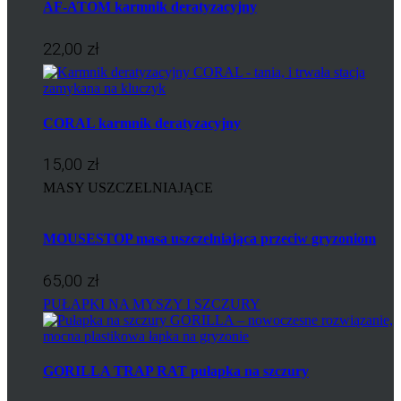
AF-ATOM karmnik deratyzacyjny
22,00 zł
CORAL karmnik deratyzacyjny
15,00 zł
MASY USZCZELNIAJĄCE
MOUSESTOP masa uszczelniająca przeciw gryzoniom
65,00 zł
PUŁAPKI NA MYSZY I SZCZURY
GORILLA TRAP RAT pułapka na szczury