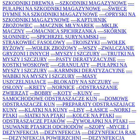
SZKODNIKI DREWNA
---SZKODNIKI MAGAZYNOWE
----
PUŁAPKI NA SZKODNIKI MAGAZYNOWE
----ŚWIECE
DYMNE NA SZKODNIKI MAGAZYNOWE
----OPRYSKI NA
SZKODNIKI MAGAZYNOWE
----KAPTURNIK
ZBOŻOWIEC
----MĄCZNIK MŁYNAREK
----MKLIK
MĄCZNY
----OMACNICA SPICHRZANKA
----SKÓRNIK
SŁONINIEC
----SPICHRZEL SURYNAMSKI
----
STRĄKOWIEC FASOLOWY
----TROJSZYKI
----WOŁEK
RYŻOWY
----WOŁEK ZBOŻOWY
---WSZY
--ZWALCZANIE
GRYZONI I INNYCH
---MYSZY I SZCZURY
----TRUTKI NA
MYSZY I SZCZURY
-----PASTY DERATYZACYJNE
-----
KOSTKI WOSKOWE
-----GRANULATY
----PUŁAPKI NA
MYSZY I SZCZURY
----KARMNIKI DERATYZACYJNE
----
WABIKI NA MYSZY I SZCZURY
----MASY
USZCZELNIAJĄCE
----BLOKADY NA SZCZURY
----
OSŁONY
---KRETY
---NORNICE
--ODSTRASZANIE
ZWIERZĄT
---BOBRY
---KOTY
---KUNY
----
SAMOCHODOWE ODSTRASZACZE KUN
----DOMOWE
ODSTRASZACZE KUN
----PREPARATY ODSTRASZAJĄCE
KUNY
----KLATKI NA KUNY
---LISY
---ŁASICE
---NORKI
---
PTAKI
----SIATKI NA PTAKI
----KOLCE NA PTAKI
----
ODSTRASZACZE PTAKÓW
----ŻYWOŁAPKI NA PTAKI
----
USUWANIE PTASICH ODCHODÓW
---SZOPY
--MYCIE I
DEZYNFEKCJA
---DEZYNFEKCJA
----DEZYNFEKCJA RĄK
----DEZYNFEKCJA POWIERZCHNI
----DEZYNFEKCJA