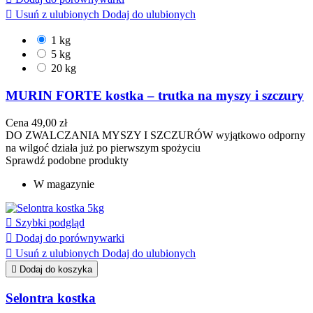

Usuń z ulubionych
Dodaj do ulubionych
1 kg
5 kg
20 kg
MURIN FORTE kostka – trutka na myszy i szczury
Cena
49,00 zł
DO ZWALCZANIA MYSZY I SZCZURÓW wyjątkowo odporny
na wilgoć działa już po pierwszym spożyciu
Sprawdź podobne produkty
W magazynie

Szybki podgląd

Dodaj do porównywarki

Usuń z ulubionych
Dodaj do ulubionych

Dodaj do koszyka
Selontra kostka