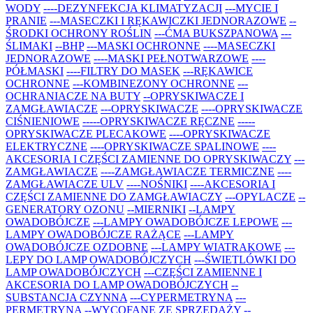
WODY
----DEZYNFEKCJA KLIMATYZACJI
---MYCIE I
PRANIE
---MASECZKI I RĘKAWICZKI JEDNORAZOWE
--
ŚRODKI OCHRONY ROŚLIN
---ĆMA BUKSZPANOWA
---
ŚLIMAKI
--BHP
---MASKI OCHRONNE
----MASECZKI
JEDNORAZOWE
----MASKI PEŁNOTWARZOWE
----
PÓŁMASKI
----FILTRY DO MASEK
---RĘKAWICE
OCHRONNE
---KOMBINEZONY OCHRONNE
---
OCHRANIACZE NA BUTY
--OPRYSKIWACZE I
ZAMGŁAWIACZE
---OPRYSKIWACZE
----OPRYSKIWACZE
CIŚNIENIOWE
-----OPRYSKIWACZE RĘCZNE
-----
OPRYSKIWACZE PLECAKOWE
----OPRYSKIWACZE
ELEKTRYCZNE
----OPRYSKIWACZE SPALINOWE
----
AKCESORIA I CZĘŚCI ZAMIENNE DO OPRYSKIWACZY
---
ZAMGŁAWIACZE
----ZAMGŁAWIACZE TERMICZNE
----
ZAMGŁAWIACZE ULV
----NOŚNIKI
----AKCESORIA I
CZĘŚCI ZAMIENNE DO ZAMGŁAWIACZY
---OPYLACZE
--
GENERATORY OZONU
--MIERNIKI
--LAMPY
OWADOBÓJCZE
---LAMPY OWADOBÓJCZE LEPOWE
---
LAMPY OWADOBÓJCZE RAŻĄCE
---LAMPY
OWADOBÓJCZE OZDOBNE
---LAMPY WIATRAKOWE
---
LEPY DO LAMP OWADOBÓJCZYCH
---ŚWIETLÓWKI DO
LAMP OWADOBÓJCZYCH
---CZĘŚCI ZAMIENNE I
AKCESORIA DO LAMP OWADOBÓJCZYCH
--
SUBSTANCJA CZYNNA
---CYPERMETRYNA
---
PERMETRYNA
--WYCOFANE ZE SPRZEDAŻY
--