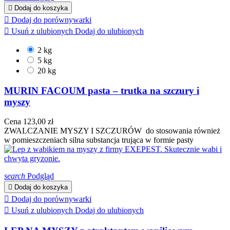

Dodaj do koszyka

Dodaj do porównywarki

Usuń z ulubionych
Dodaj do ulubionych
2 kg
5 kg
20 kg
MURIN FACOUM pasta – trutka na szczury i
myszy
Cena
123,00 zł
ZWALCZANIE MYSZY I SZCZURÓW do stosowania również
w pomieszczeniach silna substancja trująca w formie pasty
search
Podgląd

Dodaj do koszyka

Dodaj do porównywarki

Usuń z ulubionych
Dodaj do ulubionych