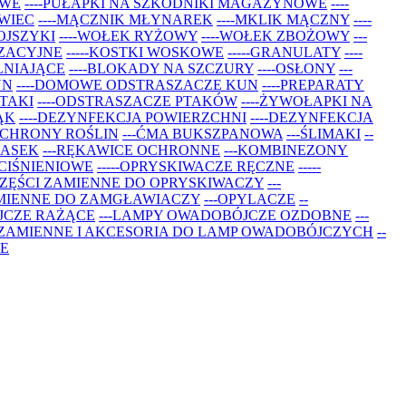
OWE
----PUŁAPKI NA SZKODNIKI MAGAZYNOWE
----
OWIEC
----MĄCZNIK MŁYNAREK
----MKLIK MĄCZNY
----
ROJSZYKI
----WOŁEK RYŻOWY
----WOŁEK ZBOŻOWY
---
YZACYJNE
-----KOSTKI WOSKOWE
-----GRANULATY
----
LNIAJĄCE
----BLOKADY NA SZCZURY
----OSŁONY
---
UN
----DOMOWE ODSTRASZACZE KUN
----PREPARATY
PTAKI
----ODSTRASZACZE PTAKÓW
----ŻYWOŁAPKI NA
ĄK
----DEZYNFEKCJA POWIERZCHNI
----DEZYNFEKCJA
OCHRONY ROŚLIN
---ĆMA BUKSZPANOWA
---ŚLIMAKI
--
 MASEK
---RĘKAWICE OCHRONNE
---KOMBINEZONY
 CIŚNIENIOWE
-----OPRYSKIWACZE RĘCZNE
-----
 CZĘŚCI ZAMIENNE DO OPRYSKIWACZY
---
ZAMIENNE DO ZAMGŁAWIACZY
---OPYLACZE
--
JCZE RAŻĄCE
---LAMPY OWADOBÓJCZE OZDOBNE
---
I ZAMIENNE I AKCESORIA DO LAMP OWADOBÓJCZYCH
--
E