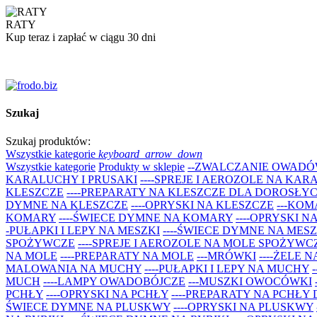
RATY
Kup teraz i zapłać w ciągu 30 dni
Szukaj
Szukaj produktów:
Wszystkie kategorie
keyboard_arrow_down
Wszystkie kategorie
Produkty w sklepie
--ZWALCZANIE OWADÓ
KARALUCHY I PRUSAKI
----SPREJE I AEROZOLE NA KAR
KLESZCZE
----PREPARATY NA KLESZCZE DLA DOROSŁYCH
DYMNE NA KLESZCZE
----OPRYSKI NA KLESZCZE
---KO
KOMARY
----ŚWIECE DYMNE NA KOMARY
----OPRYSKI 
-PUŁAPKI I LEPY NA MESZKI
----ŚWIECE DYMNE NA MESZ
SPOŻYWCZE
----SPREJE I AEROZOLE NA MOLE SPOŻYWC
NA MOLE
----PREPARATY NA MOLE
---MRÓWKI
----ŻELE 
MALOWANIA NA MUCHY
----PUŁAPKI I LEPY NA MUCHY
MUCH
----LAMPY OWADOBÓJCZE
---MUSZKI OWOCÓWKI
PCHŁY
----OPRYSKI NA PCHŁY
----PREPARATY NA PCHŁY
ŚWIECE DYMNE NA PLUSKWY
----OPRYSKI NA PLUSKWY