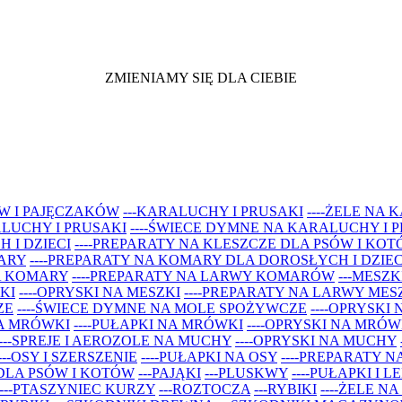
ZMIENIAMY SIĘ DLA CIEBIE
W I PAJĘCZAKÓW
---KARALUCHY I PRUSAKI
----ŻELE NA
ALUCHY I PRUSAKI
----ŚWIECE DYMNE NA KARALUCHY I 
 I DZIECI
----PREPARATY NA KLESZCZE DLA PSÓW I KO
MARY
----PREPARATY NA KOMARY DLA DOROSŁYCH I DZIEC
NA KOMARY
----PREPARATY NA LARWY KOMARÓW
---MESZK
KI
----OPRYSKI NA MESZKI
----PREPARATY NA LARWY MES
ZE
----ŚWIECE DYMNE NA MOLE SPOŻYWCZE
----OPRYSKI
NA MRÓWKI
----PUŁAPKI NA MRÓWKI
----OPRYSKI NA MRÓW
----SPREJE I AEROZOLE NA MUCHY
----OPRYSKI NA MUCHY
---OSY I SZERSZENIE
----PUŁAPKI NA OSY
----PREPARATY N
 DLA PSÓW I KOTÓW
---PAJĄKI
---PLUSKWY
----PUŁAPKI I 
---PTASZYNIEC KURZY
---ROZTOCZA
---RYBIKI
----ŻELE NA