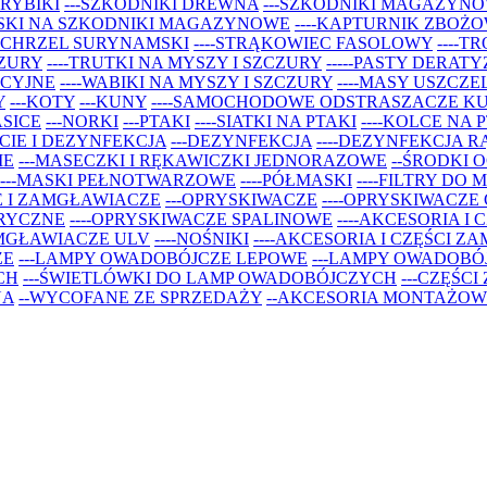
 RYBIKI
---SZKODNIKI DREWNA
---SZKODNIKI MAGAZYN
YSKI NA SZKODNIKI MAGAZYNOWE
----KAPTURNIK ZBOŻ
SPICHRZEL SURYNAMSKI
----STRĄKOWIEC FASOLOWY
----T
CZURY
----TRUTKI NA MYSZY I SZCZURY
-----PASTY DERAT
ACYJNE
----WABIKI NA MYSZY I SZCZURY
----MASY USZCZE
Y
---KOTY
---KUNY
----SAMOCHODOWE ODSTRASZACZE K
ASICE
---NORKI
---PTAKI
----SIATKI NA PTAKI
----KOLCE NA 
CIE I DEZYNFEKCJA
---DEZYNFEKCJA
----DEZYNFEKCJA R
IE
---MASECZKI I RĘKAWICZKI JEDNORAZOWE
--ŚRODKI 
----MASKI PEŁNOTWARZOWE
----PÓŁMASKI
----FILTRY DO
E I ZAMGŁAWIACZE
---OPRYSKIWACZE
----OPRYSKIWACZE
TRYCZNE
----OPRYSKIWACZE SPALINOWE
----AKCESORIA I
AMGŁAWIACZE ULV
----NOŚNIKI
----AKCESORIA I CZĘŚCI 
ZE
---LAMPY OWADOBÓJCZE LEPOWE
---LAMPY OWADOBÓ
CH
---ŚWIETLÓWKI DO LAMP OWADOBÓJCZYCH
---CZĘŚC
NA
--WYCOFANE ZE SPRZEDAŻY
--AKCESORIA MONTAŻOW