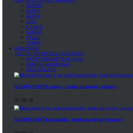
ODSTRASZANIE ZWIERZĄT
BOBRY
KOTY
KUNY
LISY
ŁASICE
NORKI
PTAKI
SZOPY
GRYZONIE
TRUTKI NA MYSZY I SZCZURY
PASTY DERATYZACYJNE
KOSTKI WOSKOWE
GRANULATY
MURIN FORTE pasta – trutka na myszy i szczury
51,00 zł
MURIN FORTE granulat – trutka na myszy i szczury