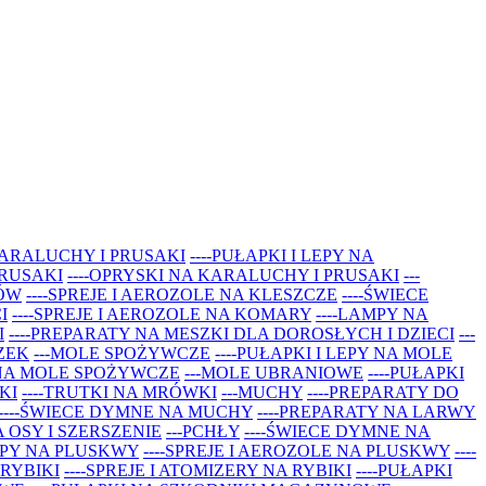
 KARALUCHY I PRUSAKI
----PUŁAPKI I LEPY NA
PRUSAKI
----OPRYSKI NA KARALUCHY I PRUSAKI
---
TÓW
----SPREJE I AEROZOLE NA KLESZCZE
----ŚWIECE
I
----SPREJE I AEROZOLE NA KOMARY
----LAMPY NA
I
----PREPARATY NA MESZKI DLA DOROSŁYCH I DZIECI
---
ZEK
---MOLE SPOŻYWCZE
----PUŁAPKI I LEPY NA MOLE
 NA MOLE SPOŻYWCZE
---MOLE UBRANIOWE
----PUŁAPKI
KI
----TRUTKI NA MRÓWKI
---MUCHY
----PREPARATY DO
----ŚWIECE DYMNE NA MUCHY
----PREPARATY NA LARWY
A OSY I SZERSZENIE
---PCHŁY
----ŚWIECE DYMNE NA
LEPY NA PLUSKWY
----SPREJE I AEROZOLE NA PLUSKWY
----
 RYBIKI
----SPREJE I ATOMIZERY NA RYBIKI
----PUŁAPKI