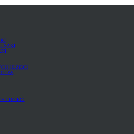
AKI
RUSAKI
AKI
H I DZIECI
KOTÓW
 I DZIECI