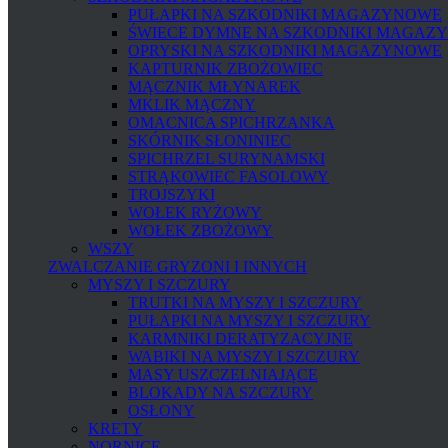
PUŁAPKI NA SZKODNIKI MAGAZYNOWE
ŚWIECE DYMNE NA SZKODNIKI MAGAZ
OPRYSKI NA SZKODNIKI MAGAZYNOWE
KAPTURNIK ZBOŻOWIEC
MĄCZNIK MŁYNAREK
MKLIK MĄCZNY
OMACNICA SPICHRZANKA
SKÓRNIK SŁONINIEC
SPICHRZEL SURYNAMSKI
STRĄKOWIEC FASOLOWY
TROJSZYKI
WOŁEK RYŻOWY
WOŁEK ZBOŻOWY
WSZY
ZWALCZANIE GRYZONI I INNYCH
MYSZY I SZCZURY
TRUTKI NA MYSZY I SZCZURY
PUŁAPKI NA MYSZY I SZCZURY
KARMNIKI DERATYZACYJNE
WABIKI NA MYSZY I SZCZURY
MASY USZCZELNIAJĄCE
BLOKADY NA SZCZURY
OSŁONY
KRETY
NORNICE