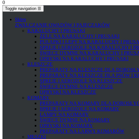
0
Toggle navigation
☰
Sklep
ZWALCZANIE OWADÓW I PAJĘCZAKÓW
KARALUCHY I PRUSAKI
ŻELE NA KARALUCHY I PRUSAKI
PUŁAPKI I LEPY NA KARALUCHY I PRUS
SPREJE I AEROZOLE NA KARALUCHY I P
ŚWIECE DYMNE NA KARALUCHY I PRUS
OPRYSKI NA KARALUCHY I PRUSAKI
KLESZCZE
PREPARATY NA KLESZCZE DLA DOROSŁYC
PREPARATY NA KLESZCZE DLA PSÓW I 
SPREJE I AEROZOLE NA KLESZCZE
ŚWIECE DYMNE NA KLESZCZE
OPRYSKI NA KLESZCZE
KOMARY
PREPARATY NA KOMARY DLA DOROSŁYCH
SPREJE I AEROZOLE NA KOMARY
LAMPY NA KOMARY
ŚWIECE DYMNE NA KOMARY
OPRYSKI NA KOMARY
PREPARATY NA LARWY KOMARÓW
MESZKI