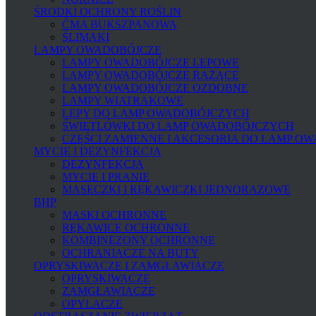
ŚRODKI OCHRONY ROŚLIN
ĆMA BUKSZPANOWA
ŚLIMAKI
LAMPY OWADOBÓJCZE
LAMPY OWADOBÓJCZE LEPOWE
LAMPY OWADOBÓJCZE RAŻĄCE
LAMPY OWADOBÓJCZE OZDOBNE
LAMPY WIATRAKOWE
LEPY DO LAMP OWADOBÓJCZYCH
ŚWIETLÓWKI DO LAMP OWADOBÓJCZYCH
CZĘŚCI ZAMIENNE I AKCESORIA DO LAMP O
MYCIE I DEZYNFEKCJA
DEZYNFEKCJA
MYCIE I PRANIE
MASECZKI I RĘKAWICZKI JEDNORAZOWE
BHP
MASKI OCHRONNE
RĘKAWICE OCHRONNE
KOMBINEZONY OCHRONNE
OCHRANIACZE NA BUTY
OPRYSKIWACZE I ZAMGŁAWIACZE
OPRYSKIWACZE
ZAMGŁAWIACZE
OPYLACZE