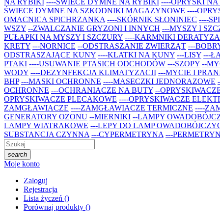
NA RYBIKI
----ŚWIECE DYMNE NA RYBIKI
----OPRYSKI NA
ŚWIECE DYMNE NA SZKODNIKI MAGAZYNOWE
----OPR
OMACNICA SPICHRZANKA
----SKÓRNIK SŁONINIEC
----
WSZY
--ZWALCZANIE GRYZONI I INNYCH
---MYSZY I SZ
PUŁAPKI NA MYSZY I SZCZURY
----KARMNIKI DERATYZ
KRETY
---NORNICE
--ODSTRASZANIE ZWIERZĄT
---BOBR
ODSTRASZAJĄCE KUNY
----KLATKI NA KUNY
---LISY
---Ł
PTAKI
----USUWANIE PTASICH ODCHODÓW
---SZOPY
--MY
WODY
----DEZYNFEKCJA KLIMATYZACJI
---MYCIE I PRAN
BHP
---MASKI OCHRONNE
----MASECZKI JEDNORAZOWE
OCHRONNE
---OCHRANIACZE NA BUTY
--OPRYSKIWACZ
OPRYSKIWACZE PLECAKOWE
----OPRYSKIWACZE ELEK
ZAMGŁAWIACZE
----ZAMGŁAWIACZE TERMICZNE
----Z
GENERATORY OZONU
--MIERNIKI
--LAMPY OWADOBÓJC
LAMPY WIATRAKOWE
---LEPY DO LAMP OWADOBÓJCZY
SUBSTANCJA CZYNNA
---CYPERMETRYNA
---PERMETRY
search
Moje konto
Zaloguj
Rejestracja
Lista życzeń
(
)
Porównaj produkty
(
)