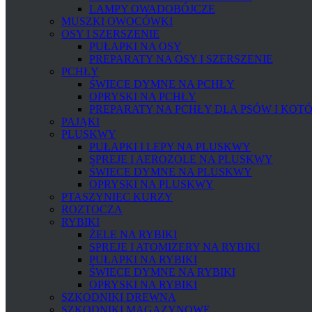
LAMPY OWADOBÓJCZE
MUSZKI OWOCÓWKI
OSY I SZERSZENIE
PUŁAPKI NA OSY
PREPARATY NA OSY I SZERSZENIE
PCHŁY
ŚWIECE DYMNE NA PCHŁY
OPRYSKI NA PCHŁY
PREPARATY NA PCHŁY DLA PSÓW I KOT
PAJĄKI
PLUSKWY
PUŁAPKI I LEPY NA PLUSKWY
SPREJE I AEROZOLE NA PLUSKWY
ŚWIECE DYMNE NA PLUSKWY
OPRYSKI NA PLUSKWY
PTASZYNIEC KURZY
ROZTOCZA
RYBIKI
ŻELE NA RYBIKI
SPREJE I ATOMIZERY NA RYBIKI
PUŁAPKI NA RYBIKI
ŚWIECE DYMNE NA RYBIKI
OPRYSKI NA RYBIKI
SZKODNIKI DREWNA
SZKODNIKI MAGAZYNOWE